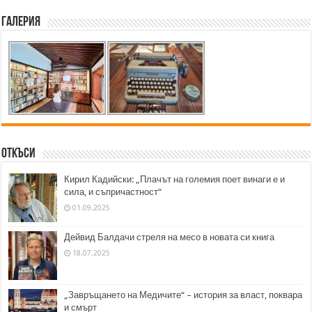
Галерия
Откъси
Кирил Кадийски: „Плачът на големия поет винаги е и
сила, и съпричастност“
01.09.2025
Дейвид Балдачи стреля на месо в новата си книга
18.07.2025
„Завръщането на Медичите“ – история за власт, поквара
и смърт