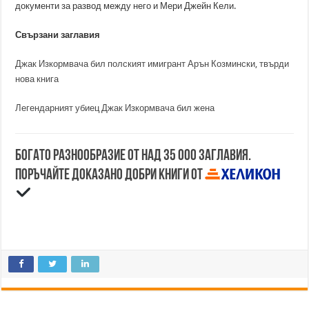
документи за развод между него и Мери Джейн Кели.
Свързани заглавия
Джак Изкормвача бил полският имигрант Арън Козмински, твърди
нова книга
Легендарният убиец Джак Изкормвача бил жена
Богато разнообразие от над 35 000 заглавия.
Поръчайте доказано добри книги от