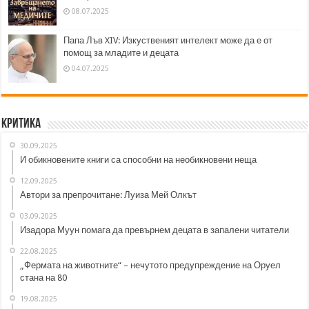
08.07.2025
Папа Лъв XIV: Изкуственият интелект може да е от
помощ за младите и децата
04.07.2025
Критика
30.09.2025
И обикновените книги са способни на необикновени неща
12.09.2025
Автори за препрочитане: Луиза Мей Олкът
03.09.2025
Изадора Муун помага да превърнем децата в запалени читатели
22.08.2025
„Фермата на животните“ – нечутото предупреждение на Оруел
стана на 80
19.08.2025