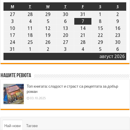
M
T
W
T
F
S
S
27
28
29
30
31
1
2
3
4
5
6
7
8
9
10
11
12
13
14
15
16
17
18
19
20
21
22
23
24
25
26
27
28
29
30
31
1
2
3
4
5
6
август 2026
Нашите ревюта
Топ книгата: сладост и страст са рецептата за добър
роман
03.10.2025
Най-нови
Тагове