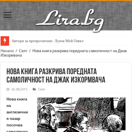
Автори за препрочитане: Луиза Мей Олкът
Начало
/
Свят
/
Нова книга разкрива поредната самоличност на Джак
Изкормвача
Нова книга разкрива поредната
самоличност на Джак Изкормвача
02.08.2015
Свят
Нова книга
на
англезични
я пазар
посочва
самолично