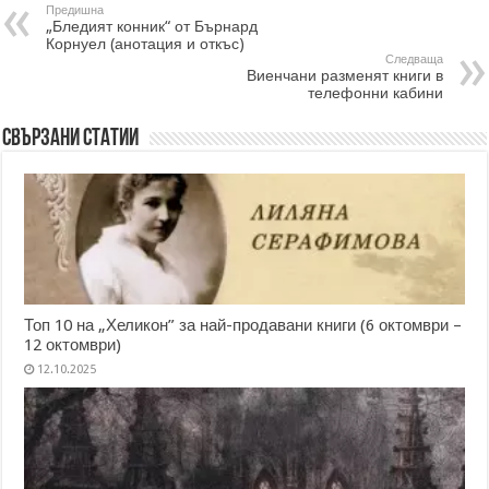
Предишна
„Бледият конник“ от Бърнард
Корнуел (анотация и откъс)
Следваща
Виенчани разменят книги в
телефонни кабини
Свързани статии
Топ 10 на „Хеликон” за най-продавани книги (6 октомври –
12 октомври)
12.10.2025