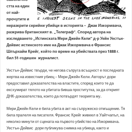
стта на един
от най-
прочутите и
неразкрити серийни убийци в историята – Джак Изкормвача,
разкрива британският в. „Телеграф“. Според автора на
изследването „Истинската Мери Джейн Кели“ д-р Уейн Уестън-
Дейвис истинското име на Джак Изкормвача е Франсис
Шпърхайм Крейг, който по време на убийствата през 1888 г.
бил 51-годишен журналист.
Уестън-Дейвис твърди, че негова съпруга всъщност е последната
жертва на известния убиец – Мери Джейн Кели. Авторът дори
предоставил доказателства на властите, според които те да
ексхумират тялото на убитата бивша проститутка, за да открият
ДНК-доказателства, които да потвърдят теорията му.
Мери Джейн Кели е била убита в акт на съпружеско отмъщение. Тя
била пралеля на писателя. Франсис Крейг живеел в Уайтчапъл, на
няколко минути от сцената на първото убийство на Изкормвача.
Уестън-Дейвис дори публикува снимка на убиеца, както и