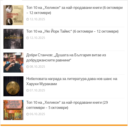
Топ 10 на „Хеликон” за най-продавани книги (6 октомври
– 12 октомври)
12.10.2025
Топ 10 на „Ню Йорк Таймс” (6 октомври – 12 октомври)
12.10.2025
Добри Станчов: „Душата на България витае из
добруджанските равнини“
08.10.2025
Нобеловата награда за литература дава нов шанс на
Харуки Мураками
07.10.2025
Топ 10 на „Хеликон” за най-продавани книги (29
септември – 5 октомври)
06.10.2025