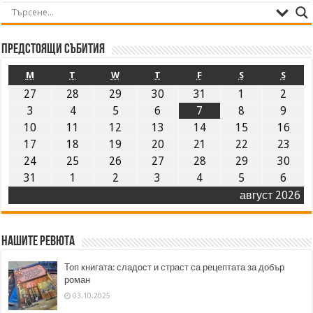
Предстоящи събития
M
T
W
T
F
S
S
27
28
29
30
31
1
2
3
4
5
6
7
8
9
10
11
12
13
14
15
16
17
18
19
20
21
22
23
24
25
26
27
28
29
30
31
1
2
3
4
5
6
август 2026
Нашите ревюта
Топ книгата: сладост и страст са рецептата за добър
роман
03.10.2025