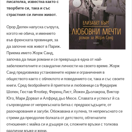
писателка, известна както с
творбите си, така и със
страстния си личен живот.
Орор Дюпен напуска съпруга,
когото не обича, и имението
във френската провинция, за
да започне нов живот в Париж.
Приема името Жорж Санд,
започва да пише романи и се превръща в една от най-
забележителните и скандални личности на своето време. Жорж
Санд предизвиква установените норми и ограничения в
обществото както с облеклото и поведението си, така и със своите
книги. Сред безбройните й приятели и любовници са Фредерик
Шопен, Гюстав Флобер, Ференц Лист, Йожен Дьолакроа, Виктор
Юго, Мари Дорвал и Алфред дьо Мюсе. Славата и успехът й са
съпроводени от непрекъсната битка с предразсъдъците, от
разочарования и загуби. Обожавана и хулена, тя непрекъснато се
стреми да преодолее болката от детството, обтегнатите
отношения с майка си и дъщеря си, сложните връзки с толкова
различни мъже и жени.