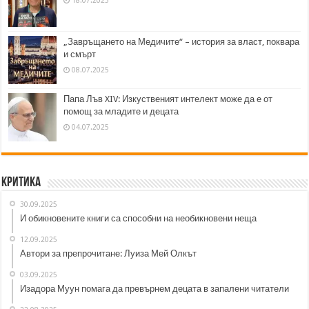
18.07.2025
„Завръщането на Медичите“ – история за власт, поквара
и смърт
08.07.2025
Папа Лъв XIV: Изкуственият интелект може да е от
помощ за младите и децата
04.07.2025
Критика
30.09.2025
И обикновените книги са способни на необикновени неща
12.09.2025
Автори за препрочитане: Луиза Мей Олкът
03.09.2025
Изадора Муун помага да превърнем децата в запалени читатели