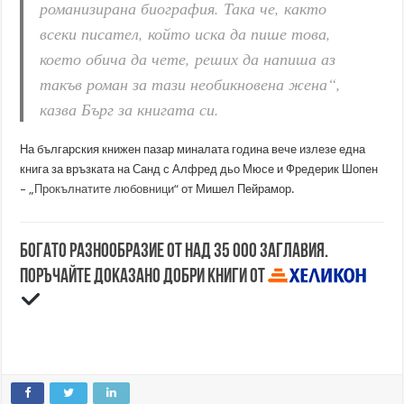
романизирана биография. Така че, както
всеки писател, който иска да пише това,
което обича да чете, реших да напиша аз
такъв роман за тази необикновена жена“,
казва Бърг за книгата си.
На българския книжен пазар миналата година вече излезе една
книга за връзката на Санд с Алфред дьо Мюсе и Фредерик Шопен
–
„Прокълнатите любовници“
от Мишел Пейрамор.
Богато разнообразие от над 35 000 заглавия.
Поръчайте доказано добри книги от