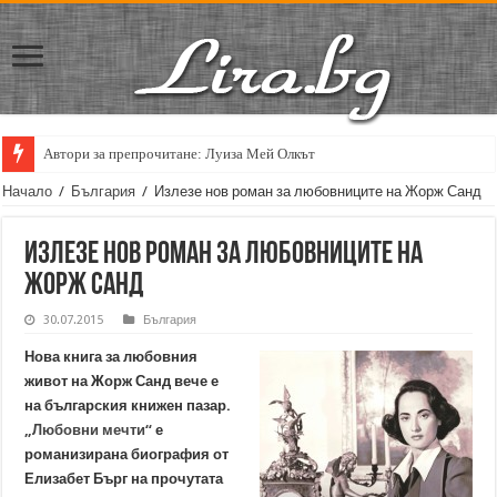
Автори за препрочитане: Луиза Мей Олкът
Начало
/
България
/
Излезе нов роман за любовниците на Жорж Санд
Излезе нов роман за любовниците на
Жорж Санд
30.07.2015
България
Нова книга за любовния
живот на Жорж Санд вече е
на българския книжен пазар.
„Любовни мечти“
е
романизирана биография от
Елизабет Бърг на прочутата