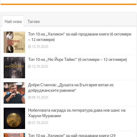
Най-нови
Тагове
Топ 10 на „Хеликон” за най-продавани книги (6 октомври
– 12 октомври)
12.10.2025
Топ 10 на „Ню Йорк Таймс” (6 октомври – 12 октомври)
12.10.2025
Добри Станчов: „Душата на България витае из
добруджанските равнини“
08.10.2025
Нобеловата награда за литература дава нов шанс на
Харуки Мураками
07.10.2025
Топ 10 на „Хеликон” за най-продавани книги (29