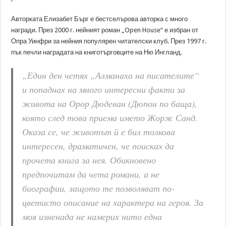
Авторката Елизабет Бърг е бестселърова авторка с много
награди. През 2000 г. нейният роман „Open House“ е избран от
Опра Уинфри за нейния популярен читателски клуб. През 1997 г.
пък печли наградата на книготърговците на Ню Ингланд.
„Един ден четях „Алманаха на писателите“
и попаднах на много интересни факти за
живота на Орор Дюдеван (Дюпон по баща),
която след това приема името Жорж Санд.
Оказа се, че животът й е бил толкова
интересен, драматичен, че поисках да
прочета книга за нея. Обикновено
предпочитам да чета романи, а не
биографии, защото те позволяват по-
цветисто описание на характера на героя. За
моя изненада не намерих нито една