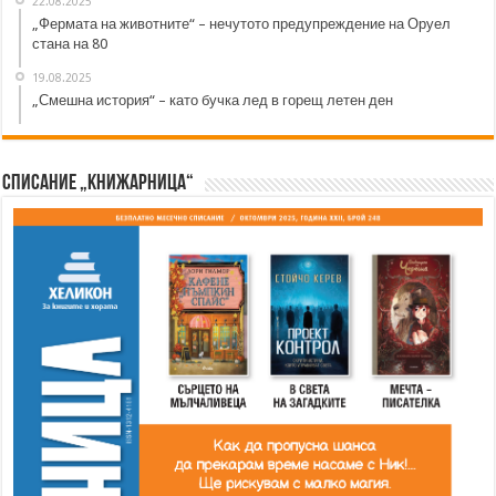
22.08.2025
„Фермата на животните“ – нечутото предупреждение на Оруел
стана на 80
19.08.2025
„Смешна история“ – като бучка лед в горещ летен ден
Списание „Книжарница“