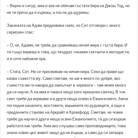
– Верно е сигур, ама и азе не обичам гъстата бира на Джош Тод, но
не ти преча да я къркаш, а после да щурееш.
Закачката на Адам предизвика смях, но Сет отговори с много
сериозен глас:
– О, не, Адаме, не требе да сравняваш нечия вера с гъста бира. И
ти също верваш в това, що твърдат секакви сектанти и методисти,
а и сите набожни ора.
– Стига, Сет. Не се присмивам на ничия вера. Секи да прави що
казва съвестта му. Само сметам, че ше е много по-добре, ако
съвестта им ги накара да замълчат в черквата – там може много
да се научи. А па има и таквоз нещо като прекален светец. В тоя
свет требе да верваме и в други неща освен в Евангелието. Амче
погледни каналите, мостовете, машините по рудниците, а още и
предачните станове на Аркрайт в Кромфорд. Сметам, че човек
требе да научи и други неща освен Евангелието, та да си върши
работата как требе. Ама ако слушаш само проповедниците, това
значи човек цел живот нищо да не върши, а само да си затвара