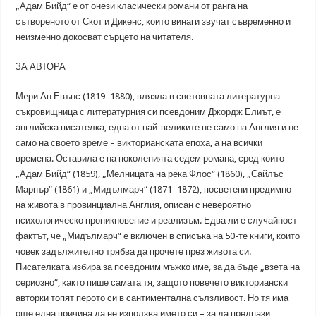
„Адам Бийд“ е от онези класически романи от ранга на
сътвореното от Скот и Дикенс, които винаги звучат съвременно и
неизменно докосват сърцето на читателя.
ЗА АВТОРА
Мeри Ан Евънс (1819–1880), влязла в световната литературна
съкровищница с литературния си псевдоним Джордж Елиът, е
английска писателка, една от най-великите не само на Англия и не
само на своето време – викторианската епоха, а на всички
времена. Оставила е на поколенията седем романа, сред които
„Адам Бийд“ (1859), „Мелницата на река Флос“ (1860), „Сайлъс
Марнър“ (1861) и „Мидълмарч“ (1871–1872), посветени предимно
на живота в провинциална Англия, описан с невероятно
психологическо проникновение и реализъм. Едва ли е случайност
фактът, че „Мидълмарч“ е включен в списъка на 50-те книги, които
човек задължително трябва да прочете през живота си.
Писателката избира за псевдоним мъжко име, за да бъде „взета на
сериозно“, както пише самата тя, защото повечето викториански
авторки топят перото си в сантиментална сълзливост. Но тя има
още една причина да не използва името си – за да предпази