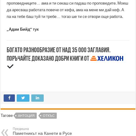
проповедниците… ама и ти секаш си падаш по проповедите. Моеш
да аресваш работата повече от кефа, ама на мене ми дай кеф. А
па на тебе баш туй ти требе… тогаз ше ти се отвори още работа.
„Адам Бийд“
тук
Богато разнообразие от над 35 000 заглавия.
Поръчайте доказано добри книги от
Тагове
АНТОЦИЯ
ОТКЪС
Предишна
Паметникът на Канети в Русе