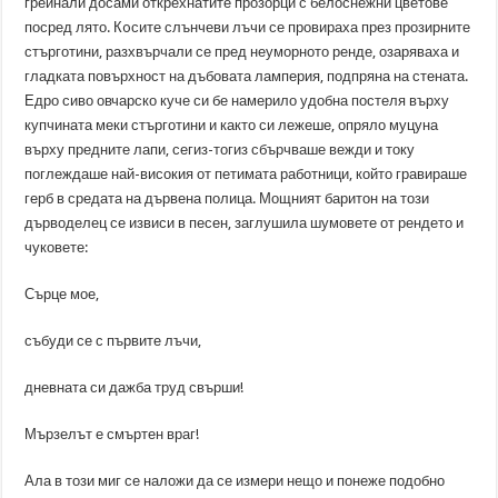
грейнали досами открехнатите прозорци с белоснежни цветове
посред лято. Кoсите слънчеви лъчи се провираха през прозирните
стърготини, разхвърчали се пред неуморното ренде, озаряваха и
гладката повърхност на дъбовата ламперия, подпряна на стената.
Едро сиво овчарско куче си бе намерило удобна постеля върху
купчината меки стърготини и както си лежеше, опряло муцуна
върху предните лапи, сегиз-тогиз сбърчваше вежди и току
поглеждаше най-високия от петимата работници, който гравираше
герб в средата на дървена полица. Мощният баритон на този
дърводелец се извиси в песен, заглушила шумовете от рендето и
чуковете:
Сърце мое,
събуди се с първите лъчи,
дневната си дажба труд свърши!
Мързелът е смъртен враг!
Ала в този миг се наложи да се измери нещо и понеже подобно