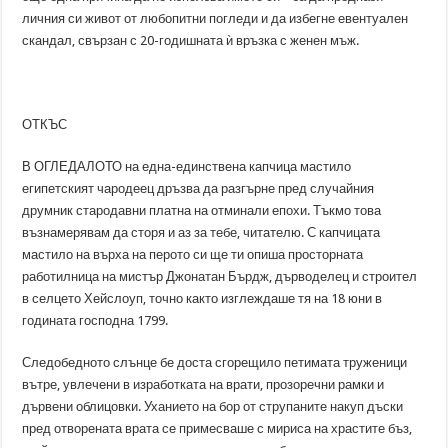
личния си живот от любопитни погледи и да избегне евентуален
скандал, свързан с 20-годишната ѝ връзка с женен мъж.
ОТКЪС
В ОГЛЕДАЛОТО на една-единствена капчица мастило
египетският чародеец дръзва да разгърне пред случайния
друмник стародавни платна на отминали епохи. Тъкмо това
възнамерявам да сторя и аз за тебе, читателю. С капчицата
мастило на върха на перото си ще ти опиша просторната
работилница на мистър Джонатан Бърдж, дърводелец и строител
в селцето Хейслоуп, точно както изглеждаше тя на 18 юни в
годината господна 1799.
Следобедното слънце бе доста сгорещило петимата труженици
вътре, увлечени в изработката на врати, прозоречни рамки и
дървени облицовки. Уханието на бор от струпаните накуп дъски
пред отворената врата се примесваше с мириса на храстите бъз,