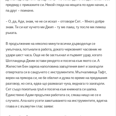
предвид с приказките си. Некой гледа на нещата по един начин, а
па друг – поиначе.
– О, да, Ади, знам, че не си искал – отговори Сет. – Много добре
знам. Ти си кат кучето ми Джип – ту ме лаиш, ту после ми лижеш
ръката.
В продължение на няколко минути всички дърводелци се
умълчаха, потънали в работа, докато черковният часовник не
удари шест часа. Още не бе заглъхнал и първият удар, когато
Шотландеца Джим остави рендето и посегна към якето си. А
Жилестия Бен заряза наполовина завъртения винт и захвърли
отвертката си в сандъчето с инструментите. Мълчаливеца Тафт,
верен на прякора си, не бе обелил и дума по време на предишния
разговор, но сега, едва-що размахал чука, веднага го захвърли.
Сет също поизпъна гръб и посегна към книжната си шапка.
Единствено Адам продължи работата си, сякаш нищо не се е
случило. Ала като усети замлъкването на инструментите, вдигна
глава и с възмутен глас заяви: