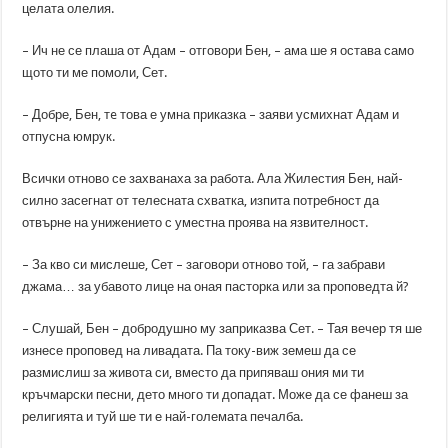
целата олелия.
– Ич не се плаша от Адам – отговори Бен, – ама ше я остава само
щото ти ме помоли, Сет.
– Добре, Бен, тe това е умна приказка – заяви усмихнат Адам и
отпусна юмрук.
Всички отново се захванаха за работа. Ала Жилестия Бен, най-
силно засегнат от телесната схватка, изпита потребност да
отвърне на унижението с уместна проява на язвителност.
– За кво си мислеше, Сет – заговори отново той, – га забрави
джама… за убавото лице на оная пасторка или за проповедта й?
– Слушай, Бен – добродушно му заприказва Сет. – Тая вечер тя ше
изнесе проповед на ливадата. Па току-виж земеш да се
размислиш за живота си, вместо да припяваш ония ми ти
кръчмарски песни, дето много ти допадат. Може да се фанеш за
религията и туй ше ти е най-големата печалба.