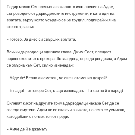
Подир малко Сет прекъсна вокалното изпълнение на Адам,
съпроводено от дърводелските инструменти, и като вдигна
вратата, върху която усърдно се бе трудил, подпирайки я на
стената, заяви:
– Готово! За днес си свършѝх врътата.
Всички дърводелци вдигнаха глава. Джим Солт, плещест
червенокос мъж с прякора Шотландеца, спря да рендосва, а Адам
се обърна към Сет, силно изненадан:
– Айде бе! Верно ли сметаш, че си я натаманил докрай?
– Е па да! – отговори Сет, също изненадан. – Та кво не й е наред?
Силният кикот на другите трима дърводелци накара Сет да се
огледа смутено. Адам не се включи в кикота, но леко се усмихна,
като добави с по-мек тон от преди:
– Амче де й е джамът?