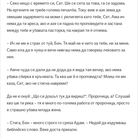
– Секо нещо с времето си, Сет. Ше се сета за това, га се задома.
На ергените не требе голема печалба. Току-виж и азе зема да
омешам задирянето на моми с религията като тебе, Сет. Ама ич
нема да ти ареса, ако и азе си падна по проповедите и застана
между тебе и убавата пасторка, па накрая ти я отнема.
– Ич не ме е страх от туй, Бен. Тя май не е нито за тебе, ни за мене.
Само ела да я чуеш и вече нивгаш нема да говориш лековато за
нея.
– Амче чуда се дали да не дода да я вида тая вечер, ако нема
убава сбирка в кръчмата. Та ква ше й е проповидта? Моиш ли ми
каза, Сет, ако не стигна навреме?
Да не е онуй: „Що си дошъл тук да видиш?“. Пророчица, а? Слушай
кво ше ти река – тя е много по-голема работа от пророчица, просто
е страшно убава млада жена.
– Стига, Бен – много строго го сряза Адам. – Недей да издумваш
библейско слово. Веке доста прекали.