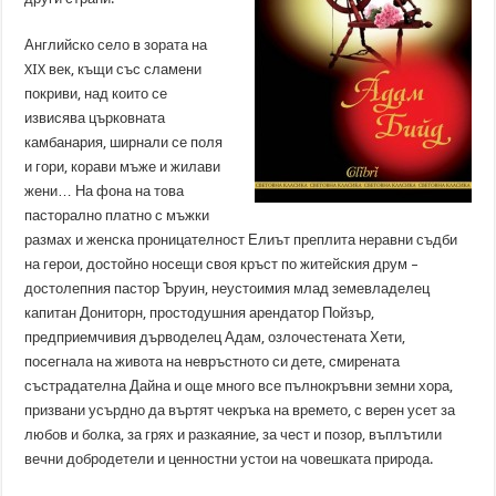
Английско село в зората на
XIX век, къщи със сламени
покриви, над които се
извисява църковната
камбанария, ширнали се поля
и гори, корави мъже и жилави
жени… На фона на това
пасторално платно с мъжки
размах и женска проницателност Елиът преплита неравни съдби
на герои, достойно носещи своя кръст по житейския друм –
достолепния пастор Ъруин, неустоимия млад земевладелец
капитан Дониторн, простодушния арендатор Пойзър,
предприемчивия дърводелец Адам, озлочестената Хети,
посегнала на живота на невръстното си дете, смирената
състрадателна Дайна и още много все пълнокръвни земни хора,
призвани усърдно да въртят чекръка на времето, с верен усет за
любов и болка, за грях и разкаяние, за чест и позор, въплътили
вечни добродетели и ценностни устои на човешката природа.