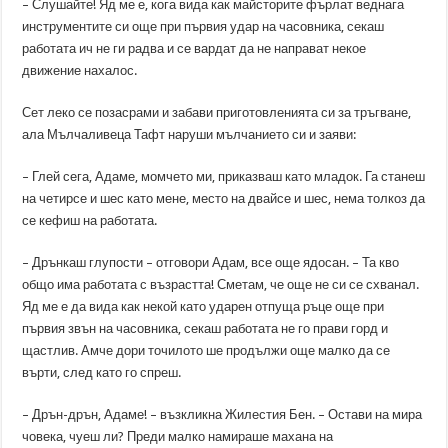
– Слушайте! Яд ме е, кога вида как майсторите фърлат веднага
инструментите си още при първия удар на часовника, секаш
работата ич не ги радва и се вардат да не направат некое
движение нахалос.
Сет леко се позасрами и забави приготовленията си за тръгване,
ала Мълчаливеца Тафт наруши мълчанието си и заяви:
– Глей сега, Адаме, момчето ми, приказваш като младок. Га станеш
на четирсе и шес като мене, место на двайсе и шес, нема толкоз да
се кефиш на работата.
– Дрънкаш глупости – отговори Адам, все още ядосан. – Та кво
общо има работата с възрастта! Сметам, че още не си се схванал.
Яд ме е да вида как некой като ударен отпуща ръце още при
първия звън на часовника, секаш работата не го прави горд и
щастлив. Амче дори точилото ше продължи още малко да се
върти, след като го спреш.
– Дрън-дрън, Адаме! – възкликна Жилестия Бен. – Остави на мира
човека, чуеш ли? Преди малко намираше махана на