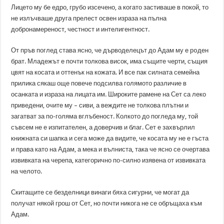
Лицето му бе едро, грубо изсечено, а когато застиваше в покой, то
не излъчваше друга прелест освен израза на пълна
добронамереност, честност и интелигентност.
От пръв поглед става ясно, че дърводелецът до Адам му е рoден
брат. Младежът е почти толкова висок, има същите черти, същия
цвят на косата и оттенък на кожата. И все пак силната семейна
прилика сякаш още повече подсилва голямото различие в
осанката и израза на лицата им. Широките рамене на Сет са леко
приведени, очите му – сиви, а веждите не толкова плътни и
загатват за по-голяма вглъбеност. Колкото до погледа му, той
съвсем не е изпитателен, а доверчив и благ. Сет е захвърлил
книжната си шапка и сега може да видите, че косата му не е гъста
и права като на Адам, а мека и вълниста, така че ясно се очертава
извивката на черепа, категорично по-силно изявена от извивката
на челото.
Скитащите се безделници винаги бяха сигурни, че могат да
получат някой грош от Сет, но почти никога не се обръщаха към
Адам.