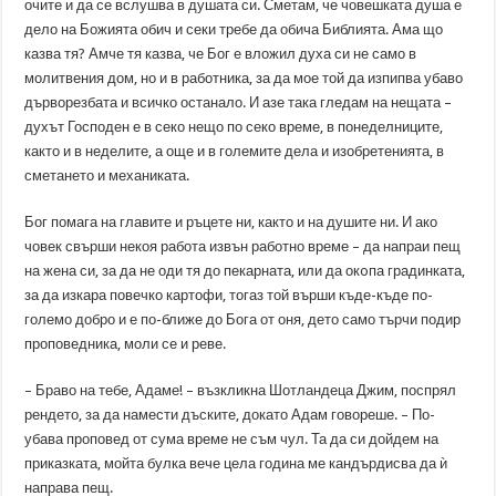
очите и да се вслушва в душата си. Сметам, че човешката душа е
дело на Божията обич и секи требе да обича Библията. Ама що
казва тя? Амче тя казва, че Бог е вложил духа си не само в
молитвения дом, но и в работника, за да мое той да изпипва убаво
дърворезбата и всичко останало. И азе така гледам на нещата –
духът Господен е в секо нещо по секо време, в понеделниците,
както и в неделите, а още и в големите дела и изобретенията, в
сметането и механиката.
Бог помага на главите и ръцете ни, както и на душите ни. И ако
човек свърши некоя работа извън работно време – да напраи пещ
на жена си, за да не оди тя до пекарната, или да окoпа градинката,
за да изкара повечко картофи, тогаз той върши къде-къде по-
големо добро и е по-ближе до Бога от оня, дето само търчи подир
проповедника, моли се и реве.
– Браво на тебе, Адаме! – възкликна Шотландеца Джим, поспрял
рендето, за да намести дъските, докато Адам говореше. – По-
убава проповед от сума време не съм чул. Та да си дойдем на
приказката, мойта булка вече цела година ме кандърдисва да ѝ
направа пещ.