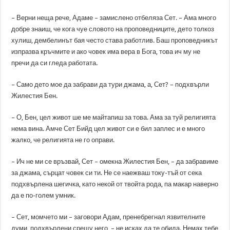
– Верни неща рече, Адаме – замислено отбеляза Сет. – Ама много
добре знаиш, че кога чуе словото на проповедниците, дето толкоз
хулиш, дембелинът бая често става работлив. Баш проповедникът
изпразва кръчмите и ако човек има вера в Бога, това ич му не
пречи да си гледа работата.
– Само дето мое да забрави да тури джама, а, Сет? – подхвърли
Жилестия Бен.
– О, Бен, цел живот ше ме майтапиш за това. Ама за туй религията
нема вина. Амче Сет Бийд цел живот си е бил заплес и е много
жалко, че религията не го оправи.
– Ич не ми се връзвай, Сет – омекна Жилестия Бен, – да забравиме
за джама, сърцат човек си ти. Не се наежваш току-тъй от сека
подхвърлена шегичка, като некой от твойта рода, па макар наверно
да е по-голем умник.
– Сет, момчето ми – заговори Адам, пренебрегнал язвителните
думи, подхвърлени срещу него, – не исках да те обида. Немах тебе