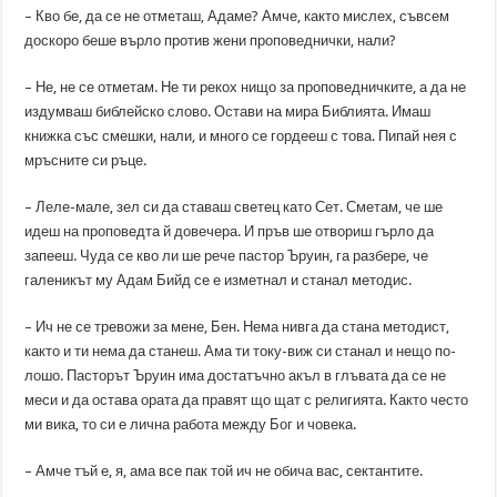
– Кво бе, да се не отмeташ, Адаме? Амче, както мислех, съвсем
доскоро беше върло против жени проповеднички, нали?
– Не, не се отметам. Не ти рекох нищо за проповедничките, а да не
издумваш библейско слово. Остави на мира Библията. Имаш
книжка със смешки, нали, и много се гордееш с това. Пипай нея с
мръсните си ръце.
– Леле-мале, зел си да ставаш светец като Сет. Сметам, че ше
идеш на проповедта й довечера. И пръв ше отвориш гърло да
запееш. Чуда се кво ли ше рече пастор Ъруин, га разбере, че
галеникът му Адам Бийд се е изметнал и станал методис.
– Ич не се тревожи за мене, Бен. Нема нивга да стана методист,
както и ти нема да станеш. Ама ти току-виж си станал и нещо по-
лошо. Пасторът Ъруин има достатъчно акъл в глъвата да се не
меси и да остава ората да правят що щат с религията. Както често
ми вика, то си е лична работа между Бог и човека.
– Амче тъй е, я, ама все пак той ич не обича вас, сектантите.