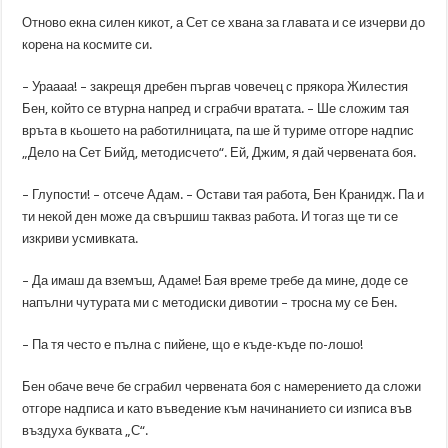
Отново екна силен кикот, а Сет се хвана за главата и се изчерви до
корена на космите си.
– Ураааа! – закрещя дребен пъргав човечец с прякора Жилестия
Бен, който се втурна напред и сграбчи вратата. – Ше сложим тая
връта в кьошето на работилницата, па ше й туриме отгоре надпис
„Дело на Сет Бийд, методисчето“. Ей, Джим, я дай червената боя.
– Глупости! – отсече Адам. – Остави тая работа, Бен Кранидж. Па и
ти некой ден може да свършиш такваз работа. И тогаз ще ти се
изкриви усмивката.
– Да имаш да вземъш, Адаме! Бая време требе да мине, доде се
напълни чутурата ми с методиски дивотии – тросна му се Бен.
– Па тя често е пълна с пийене, що е къде-къде по-лошо!
Бен обаче вече бе сграбил червената боя с намерението да сложи
отгоре надписа и като въведение към начинанието си изписа във
въздуха буквата „С“.