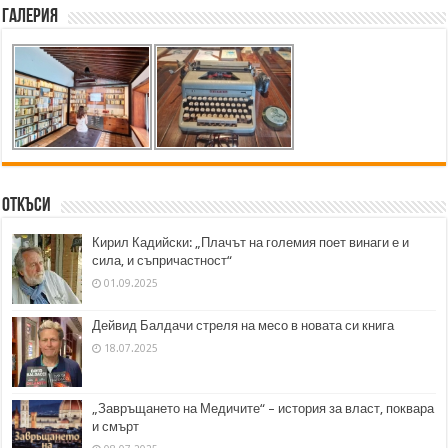
Галерия
Откъси
Кирил Кадийски: „Плачът на големия поет винаги е и
сила, и съпричастност“
01.09.2025
Дейвид Балдачи стреля на месо в новата си книга
18.07.2025
„Завръщането на Медичите“ – история за власт, поквара
и смърт