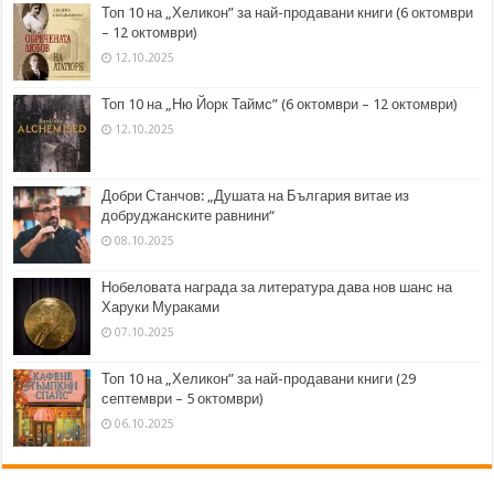
Топ 10 на „Хеликон” за най-продавани книги (6 октомври
– 12 октомври)
12.10.2025
Топ 10 на „Ню Йорк Таймс” (6 октомври – 12 октомври)
12.10.2025
Добри Станчов: „Душата на България витае из
добруджанските равнини“
08.10.2025
Нобеловата награда за литература дава нов шанс на
Харуки Мураками
07.10.2025
Топ 10 на „Хеликон” за най-продавани книги (29
септември – 5 октомври)
06.10.2025