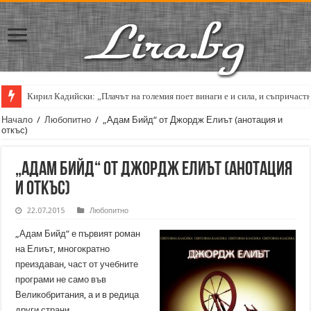
Кирил Кадийски: „Плачът на големия поет винаги е и сила, и съпричаст
Начало
/
Любопитно
/
„Адам Бийд“ от Джордж Елиът (анотация и
откъс)
„Адам Бийд“ от Джордж Елиът (анотация
и откъс)
22.07.2015
Любопитно
„Адам Бийд“ е първият роман
на Елиът, многократно
преиздаван, част от учебните
програми не само във
Великобритания, а и в редица
други страни.