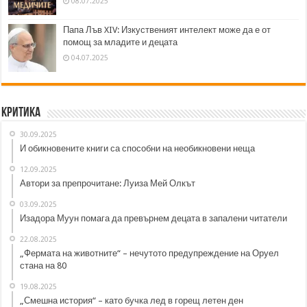
08.07.2025
Папа Лъв XIV: Изкуственият интелект може да е от
помощ за младите и децата
04.07.2025
Критика
30.09.2025
И обикновените книги са способни на необикновени неща
12.09.2025
Автори за препрочитане: Луиза Мей Олкът
03.09.2025
Изадора Муун помага да превърнем децата в запалени читатели
22.08.2025
„Фермата на животните“ – нечутото предупреждение на Оруел
стана на 80
19.08.2025
„Смешна история“ – като бучка лед в горещ летен ден