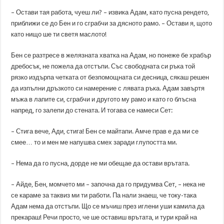
– Остави тая работа, чуеш ли? – извика Адам, като пусна рендето,
приближи се до Бен и го сграбчи за дясното рамо. – Остави я, щото
като нищо ше ти светя маслото!
Бен се разтресе в желязната хватка на Адам, но понеже бе храбър
дребосък, не пожела да отстъпи. Със свободната си ръка той
рязко издърпа четката от безпомощната си десница, сякаш решен
да изпълни дръзкото си намерение с лявата ръка. Адам завъртя
мъжа в лапите си, сграбчи и другото му рамо и като го блъсна
напред, го залепи до стената. И тогава се намеси Сет:
– Стига вече, Ади, стига! Бен се майтапи. Амче прав е да ми се
смее… то и мен ме напушва смех заради глупостта ми.
– Нема да го пусна, дорде не ми обещае да остави врътата.
– Айде, Бен, момчето ми – започна да го придумва Сет, – нека не
се караме за таквиз ми ти работи. Па нали знаеш, че току-така
Адам нема да отстъпи. Що се мъчиш през иглени уши камила да
прекараш! Речи просто, че ше оставиш врътата, и тури край на