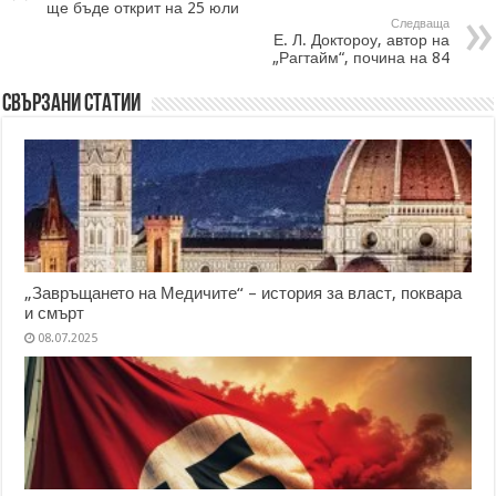
ще бъде открит на 25 юли
Следваща
Е. Л. Доктороу, автор на
„Рагтайм“, почина на 84
Свързани статии
„Завръщането на Медичите“ – история за власт, поквара
и смърт
08.07.2025