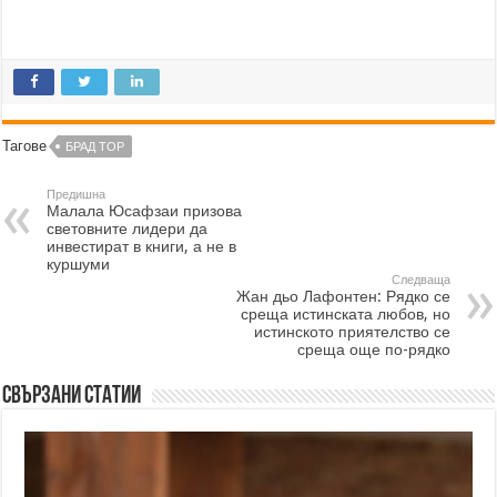
Тагове
БРАД ТОР
Предишна
Малала Юсафзаи призова
световните лидери да
инвестират в книги, а не в
куршуми
Следваща
Жан дьо Лафонтен: Рядко се
среща истинската любов, но
истинското приятелство се
среща още по-рядко
Свързани статии