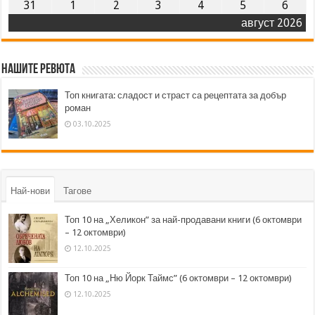
31
1
2
3
4
5
6
август 2026
Нашите ревюта
Топ книгата: сладост и страст са рецептата за добър
роман
03.10.2025
Най-нови
Тагове
Топ 10 на „Хеликон” за най-продавани книги (6 октомври
– 12 октомври)
12.10.2025
Топ 10 на „Ню Йорк Таймс” (6 октомври – 12 октомври)
12.10.2025