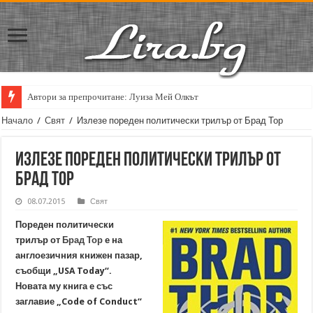
Автори за препрочитане: Луиза Мей Олкът
Начало
/
Свят
/
Излезе пореден политически трилър от Брад Тор
Излезе пореден политически трилър от
Брад Тор
08.07.2015
Свят
Пореден политически
трилър от
Брад Тор
е на
англоезичния книжен пазар,
съобщи „USA Today“.
Новата му книга е със
заглавие „Code of Conduct“