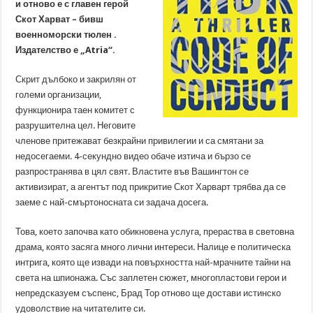
и отново е с главен герой
Скот Харват –
бивш
военноморски тюлен .
Издателство е „Atria“.
Скрит дълбоко и закрилян от
големи организации,
функционира таен комитет с
разрушителна цел. Неговите
членове притежават безкрайни привилегии и са смятани за
недосегаеми. 4-секундно видео обаче изтича и бързо се
разпространява в цял свят. Властите във Вашингтон се
активизират, а агентът под прикритие Скот Харварт трябва да се
заеме с най-смъртоносната си задача досега.
Това, което започва като обикновена услуга, прераства в световна
драма, която засяга много лични интереси. Налице е политическа
интрига, която ще извади на повърхността най-мрачните тайни на
света на шпионажа. Със заплетен сюжет, многопластови герои и
непредсказуем съспенс, Брад Тор отново ще достави истинско
удоволствие на читателите си.