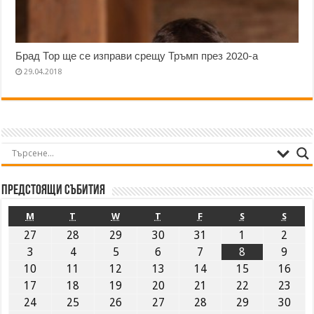
Брад Тор ще се изправи срещу Тръмп през 2020-а
29.04.2018
Предстоящи събития
M
T
W
T
F
S
S
27
28
29
30
31
1
2
3
4
5
6
7
8
9
10
11
12
13
14
15
16
17
18
19
20
21
22
23
24
25
26
27
28
29
30