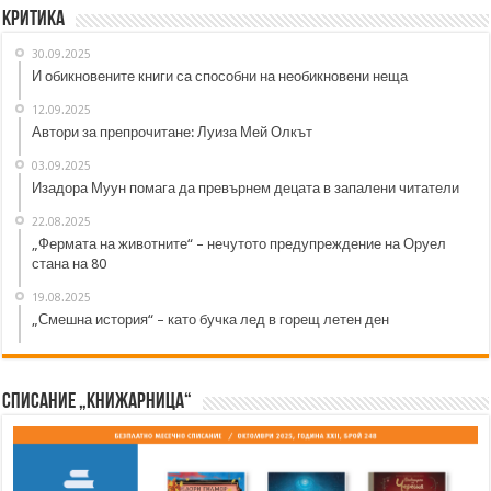
Критика
30.09.2025
И обикновените книги са способни на необикновени неща
12.09.2025
Автори за препрочитане: Луиза Мей Олкът
03.09.2025
Изадора Муун помага да превърнем децата в запалени читатели
22.08.2025
„Фермата на животните“ – нечутото предупреждение на Оруел
стана на 80
19.08.2025
„Смешна история“ – като бучка лед в горещ летен ден
Списание „Книжарница“