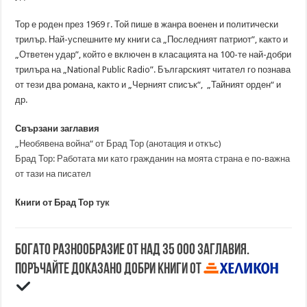
Тор е роден през 1969 г. Той пише в жанра военен и политически
трилър. Най-успешните му книги са „Последният патриот”, както и
„Ответен удар”, който е включен в класацията на 100-те най-добри
трилъра на „National Public Radio”. Българският читател го познава
от тези два романа, както и „Черният списък“, „Тайният орден“ и
др.
Свързани заглавия
„Необявена война“ от Брад Тор (анотация и откъс)
Брад Тор: Работата ми като гражданин на моята страна е по-важна
от тази на писател
Книги от Брад Тор
тук
Богато разнообразие от над 35 000 заглавия.
Поръчайте доказано добри книги от