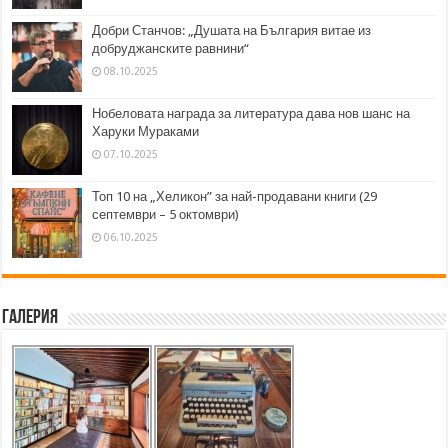
Добри Станчов: „Душата на България витае из
добруджанските равнини“
08.10.2025
Нобеловата награда за литература дава нов шанс на
Харуки Мураками
07.10.2025
Топ 10 на „Хеликон” за най-продавани книги (29
септември – 5 октомври)
06.10.2025
Галерия