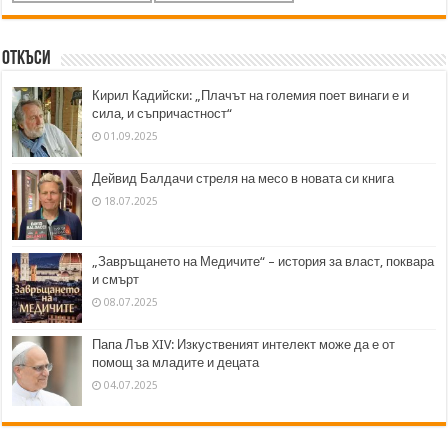
Откъси
Кирил Кадийски: „Плачът на големия поет винаги е и
сила, и съпричастност“
01.09.2025
Дейвид Балдачи стреля на месо в новата си книга
18.07.2025
„Завръщането на Медичите“ – история за власт, поквара
и смърт
08.07.2025
Папа Лъв XIV: Изкуственият интелект може да е от
помощ за младите и децата
04.07.2025