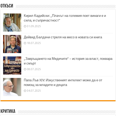
Откъси
Кирил Кадийски: „Плачът на големия поет винаги е и
сила, и съпричастност“
01.09.2025
Дейвид Балдачи стреля на месо в новата си книга
18.07.2025
„Завръщането на Медичите“ – история за власт, поквара
и смърт
08.07.2025
Папа Лъв XIV: Изкуственият интелект може да е от
помощ за младите и децата
04.07.2025
Критика