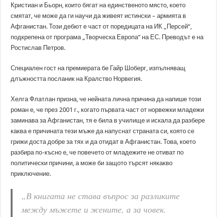
Кристиан и Бьорн, които бягат на единственото място, което
смятат, че може да ги научи да живеят истински – армията в
Афганистан. Този дебют е част от поредицата на ИК „Персей“,
подкрепена от програма „Творческа Европа“ на ЕС. Преводът е на
Ростислав Петров.
Специален гост на премиерата бе Гайр Шоберг, изпълняващ
длъжността посланик на Кралство Норвегия.
Хелга Флатлан призна, че нейната лична причина да напише този
роман е, че през 2001 г., когато първата част от норвежки младежи
заминава за Афганистан, тя е била в училище и искала да разбере
каква е причината тези мъже да напуснат страната си, която се
грижи доста добре за тях и да отидат в Афганистан. Това, което
разбира по-късно е, че повечето от младежите не отиват по
политически причини, а може би защото търсят някакво
приключение.
„В книгата не става въпрос за разликите
между мъжете и жените, а за човек.