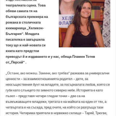
театралната сцена. Това
обяви самата тя на
българската премиера на
романа в столичната
книжарница „Хеликон-
България“. Младата
писателка е завършила
току що и най-новата си
книга като предстои
преводът й и издаването и у нас, обеща
Пламен Тотев
от
„Персей“ .
„Остани, ако можеш. Замини, ако трябва“
разказва за универсални
ценности – за взаимоотношенията родител – дете, за
неосъществения бунт на младите, за посърналата любов, която се
губи като слънцето по зимното северно небе. Историята е като
пъзел – представя четири гледни точки – две са на
възмъжаващите младежи, третата е на майката на един от тях, а
четвъртата е на съседа, пред очите, на който се разгръща тази
история. Четирима приятели в норвежко селище – Таряй, Трюгве,