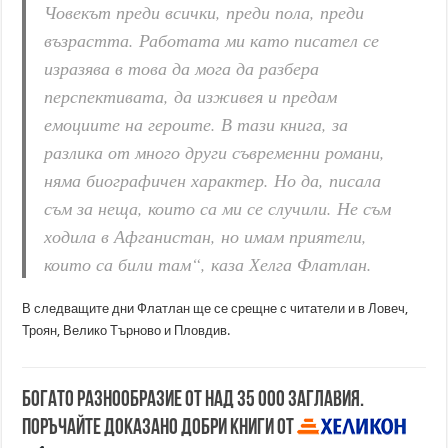
Човекът преди всички, преди пола, преди
възрастта. Работата ми като писател се
изразява в това да мога да разбера
перспективата, да изживея и предам
емоциите на героите. В тази книга, за
разлика от много други съвременни романи,
няма биографичен характер. Но да, писала
съм за неща, които са ми се случили. Не съм
ходила в Афганистан, но имам приятели,
които са били там“, каза Хелга Флатлан.
В следващите дни Флатлан ще се срещне с читатели и в Ловеч,
Троян, Велико Търново и Пловдив.
Богато разнообразие от над 35 000 заглавия.
Поръчайте доказано добри книги от