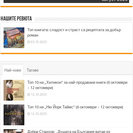
Нашите ревюта
Топ книгата: сладост и страст са рецептата за добър
роман
03.10.2025
Най-нови
Тагове
Топ 10 на „Хеликон” за най-продавани книги (6 октомври
– 12 октомври)
12.10.2025
Топ 10 на „Ню Йорк Таймс” (6 октомври – 12 октомври)
12.10.2025
Добри Станчов: „Душата на България витае из