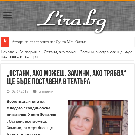
Автори за препрочитане: Луиза Мей Олкът
Начало
/
България
/
„Остани, ако можеш. Замини, ако трябва“ ще бъде
поставена в театъра
„Остани, ако можеш. Замини, ако трябва“
ще бъде поставена в театъра
08.07.2015
България
Дебютната книга на
младата скандинавска
писателка Хелга Флатлан
„Остани, ако можеш.
Замини, ако трябва“
ще
бъде поставена на