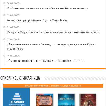
30.09.2025
И обикновените книги са способни на необикновени неща
12.09.2025
Автори за препрочитане: Луиза Мей Олкът
03.09.2025
Изадора Муун помага да превърнем децата в запалени читатели
22.08.2025
„Фермата на животните“ – нечутото предупреждение на Оруел
стана на 80
19.08.2025
„Смешна история“ – като бучка лед в горещ летен ден
Списание „Книжарница“