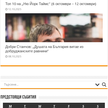
Топ 10 на „Ню Йорк Таймс” (6 октомври – 12 октомври)
12.10.2025
Добри Станчов: „Душата на България витае из
добруджанските равнини“
08.10.2025
Предстоящи събития
M
T
W
T
F
S
S