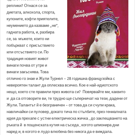
реплики? Отнася се за
диетата, алкохола, спорта,
купоните, кофти приятелите,
неумението да казваме „не“,
гадната работа, и, разбира
се, за мъжете, които ни
побъркват с присъствието
или отсъствието си. По
традиция новият живот
винаги почва от утре и
винаги закъснява. Това
отлично го знае и Жули Турнел – 28 годишна французойка с
невероятен талант да оплесква всичко. Кое е най-идиотското
нещо, което сте правили през живота си? Повярвайте ми, каквито
и да са отговорите ви, те трудно ще съперничат на тези, дадени от
Жули. Талантът й е безграничен – от това да си счупи крака,
навличайки си пуловер, докато тича по стълбите, през гениалната
идея да прехапе с устни електрическа жичка , до заклещването на
ръката й в пощенската кутия на съседа , когото шпионира дни
наред и, в когото е лудо влюбена без никога да е виждала.