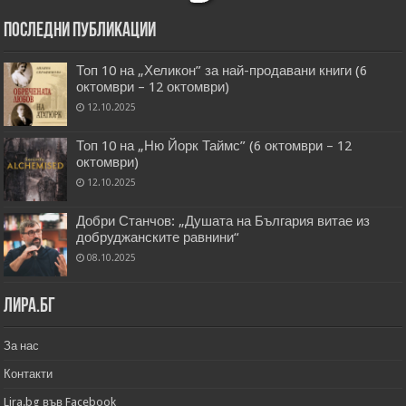
Последни публикации
Топ 10 на „Хеликон” за най-продавани книги (6
октомври – 12 октомври)
12.10.2025
Топ 10 на „Ню Йорк Таймс” (6 октомври – 12
октомври)
12.10.2025
Добри Станчов: „Душата на България витае из
добруджанските равнини“
08.10.2025
Лира.бг
За нас
Контакти
Lira.bg във Facebook