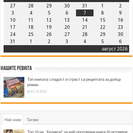
27
28
29
30
31
1
2
3
4
5
6
7
8
9
10
11
12
13
14
15
16
17
18
19
20
21
22
23
24
25
26
27
28
29
30
31
1
2
3
4
5
6
август 2026
Нашите ревюта
Топ книгата: сладост и страст са рецептата за добър
роман
03.10.2025
Най-нови
Тагове
Топ 10 на „Хеликон” за най-продавани книги (6 октомври