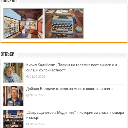
Галерия
Откъси
Кирил Кадийски: „Плачът на големия поет винаги е и
сила, и съпричастност“
01.09.2025
Дейвид Балдачи стреля на месо в новата си книга
18.07.2025
„Завръщането на Медичите“ – история за власт, поквара
и смърт
08.07.2025