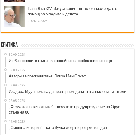
Папа Лъв XIV: Изкуственият интелект може да е от
помощ за младите и децата
04.07.2025
Критика
30.09.2025
И обикновените книги са способни на необикновени неща
12.09.2025
Автори за препрочитане: Луиза Мей Олкът
03.09.2025
Изадора Муун помага да превърнем децата в запалени читатели
22.08.2025
„Фермата на животните“ – нечутото предупреждение на Оруел
стана на 80
19.08.2025
„Смешна история“ – като бучка лед в горещ летен ден