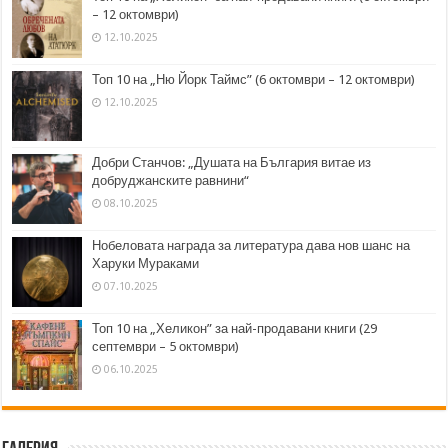
– 12 октомври)
12.10.2025
Топ 10 на „Ню Йорк Таймс” (6 октомври – 12 октомври)
12.10.2025
Добри Станчов: „Душата на България витае из
добруджанските равнини“
08.10.2025
Нобеловата награда за литература дава нов шанс на
Харуки Мураками
07.10.2025
Топ 10 на „Хеликон” за най-продавани книги (29
септември – 5 октомври)
06.10.2025