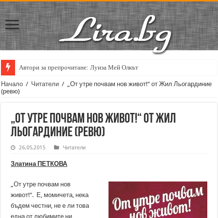
Автори за препрочитане: Луиза Мей Олкът
Начало
/
Читатели
/
„От утре почвам нов живот!“ от Жил Льогардиние
(ревю)
„От утре почвам нов живот!“ от Жил
Льогардиние (ревю)
26.05.2015
Читатели
Златина ПЕТКОВА
„От утре почвам нов
живот!“. Е, момичета, нека
бъдем честни, не е ли това
една от любимите ни