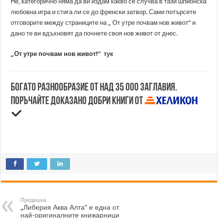
Не, категорично няма да ви издам какво се случва в тази шпионска
любовна игра и стига ли се до френски затвор. Сами потърсете
отговорите между страниците на „ От утре почвам нов живот“ и
дано те ви вдъхновят да почнете своя нов живот от днес.
„От утре почвам нов живот!“
тук
Богато разнообразие от над 35 000 заглавия.
Поръчайте доказано добри книги от
Предишна
„Либерия Аква Алта“ е една от
най-оригиналните книжарници