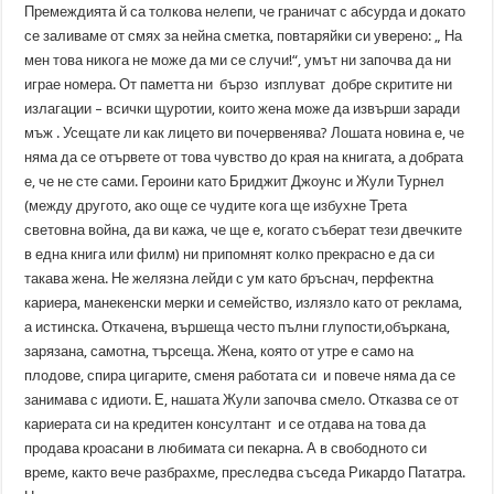
Премеждията й са толкова нелепи, че граничат с абсурда и докато
се заливаме от смях за нейна сметка, повтаряйки си уверено: „ На
мен това никога не може да ми се случи!“, умът ни започва да ни
играе номера. От паметта ни бързо изплуват добре скритите ни
излагации – всички щуротии, които жена може да извърши заради
мъж . Усещате ли как лицето ви почервенява? Лошата новина е, че
няма да се отървете от това чувство до края на книгата, а добрата
е, че не сте сами. Героини като Бриджит Джоунс и Жули Турнел
(между другото, ако още се чудите кога ще избухне Трета
световна война, да ви кажа, че ще е, когато съберат тези двечките
в една книга или филм) ни припомнят колко прекрасно е да си
такава жена. Не желязна лейди с ум като бръснач, перфектна
кариера, манекенски мерки и семейство, излязло като от реклама,
а истинска. Откачена, вършеща често пълни глупости,объркана,
зарязана, самотна, търсеща. Жена, която от утре е само на
плодове, спира цигарите, сменя работата си и повече няма да се
занимава с идиоти. Е, нашата Жули започва смело. Отказва се от
кариерата си на кредитен консултант и се отдава на това да
продава кроасани в любимата си пекарна. А в свободното си
време, както вече разбрахме, преследва съседа Рикардо Пататра.