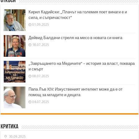
Откъси
Кирил Кадийски: „Плачът на големия поет винаги е и
сила, и съпричастност“
01.09.2025
Дейвид Балдачи стреля на месо в новата си книга
18.07.2025
„Завръщането на Медичите“ – история за власт, поквара
и смърт
08.07.2025
Папа Лъв XIV: Изкуственият интелект може да е от
помощ за младите и децата
04.07.2025
Критика
30.09.2025