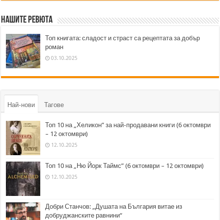
Нашите ревюта
Топ книгата: сладост и страст са рецептата за добър
роман
03.10.2025
Най-нови
Тагове
Топ 10 на „Хеликон” за най-продавани книги (6 октомври
– 12 октомври)
12.10.2025
Топ 10 на „Ню Йорк Таймс” (6 октомври – 12 октомври)
12.10.2025
Добри Станчов: „Душата на България витае из
добруджанските равнини“