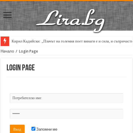
Кирил Кадийски: „Плачът на големия поет винаги е и сила, и съпричаст
Начало
/
Login Page
Login Page
Запомни ме