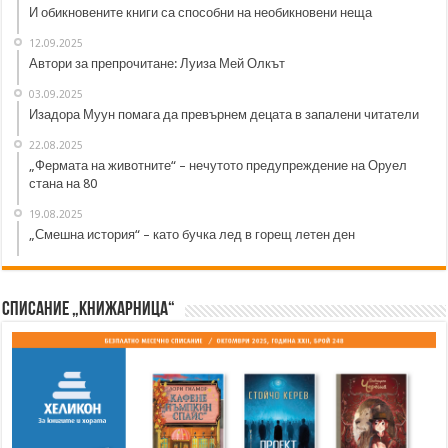
И обикновените книги са способни на необикновени неща
12.09.2025
Автори за препрочитане: Луиза Мей Олкът
03.09.2025
Изадора Муун помага да превърнем децата в запалени читатели
22.08.2025
„Фермата на животните“ – нечутото предупреждение на Оруел
стана на 80
19.08.2025
„Смешна история“ – като бучка лед в горещ летен ден
Списание „Книжарница“