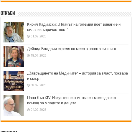
Откъси
Кирил Кадийски: „Плачът на големия поет винаги е и
сила, и съпричастност“
01.09.2025
Дейвид Балдачи стреля на месо в новата си книга
18.07.2025
„Завръщането на Медичите“ – история за власт, поквара
и смърт
08.07.2025
Папа Лъв XIV: Изкуственият интелект може да е от
помощ за младите и децата
04.07.2025