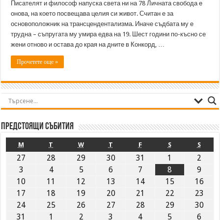
Писателят и философ напуска света ни на 78 Личната свобода е
онова, на което посвещава целия си живот. Считан е за
основоположник на трансцендентализма. Иначе съдбата му е
трудна – съпругата му умира едва на 19. Шест години по-късно се
жени отново и остава до края на дните в Конкорд, …
Прочетете още »
Предстоящи събития
M
T
W
T
F
S
S
27
28
29
30
31
1
2
3
4
5
6
7
8
9
10
11
12
13
14
15
16
17
18
19
20
21
22
23
24
25
26
27
28
29
30
31
1
2
3
4
5
6