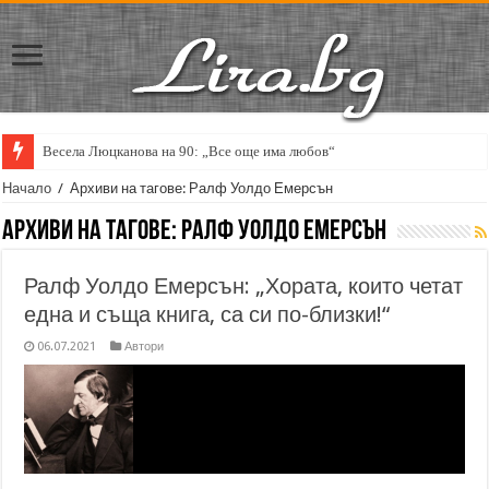
Весела Люцканова на 90: „Все още има любов“
Начало
/
Архиви на тагове: Ралф Уолдо Емерсън
Архиви на тагове:
Ралф Уолдо Емерсън
Ралф Уолдо Емерсън: „Хората, които четат
една и съща книга, са си по-близки!“
06.07.2021
Автори