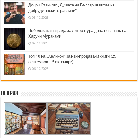
Добри Станчов: „Душата на България витае из
добруджанските равнини“
08.10.2025
Нобеловата награда за литература дава нов шанс на
Харуки Мураками
07.10.2025
Топ 10 на „Хеликон” за най-продавани книги (29
септември – 5 октомври)
06.10.2025
Галерия