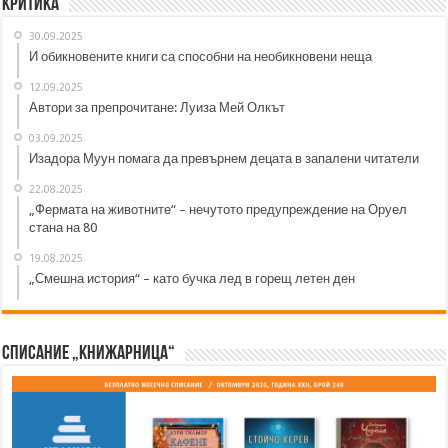
Критика
30.09.2025
И обикновените книги са способни на необикновени неща
12.09.2025
Автори за препрочитане: Луиза Мей Олкът
03.09.2025
Изадора Муун помага да превърнем децата в запалени читатели
22.08.2025
„Фермата на животните“ – нечутото предупреждение на Оруел
стана на 80
19.08.2025
„Смешна история“ – като бучка лед в горещ летен ден
Списание „Книжарница“