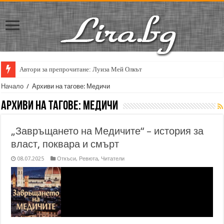
Автори за препрочитане: Луиза Мей Олкът
Начало
/
Архиви на тагове: Медичи
Архиви на тагове:
Медичи
„Завръщането на Медичите“ – история за
власт, поквара и смърт
08.07.2025
Откъси
,
Ревюта
,
Читатели