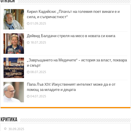
Откъси
Кирил Кадийски: „Плачът на големия поет винаги е и
сила, и съпричастност“
01.09.2025
Дейвид Балдачи стреля на месо в новата си книга
18.07.2025
„Завръщането на Медичите“ – история за власт, поквара
и смърт
08.07.2025
Папа Лъв XIV: Изкуственият интелект може да е от
помощ за младите и децата
04.07.2025
Критика
30.09.2025