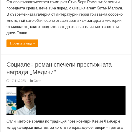
Отново първокачествен трилър от Стив Бери Романът бележи и
поредната среща, вече 19-а поред, с бившия агент Котън Малоун.
В съвременната галерия от литературни герои той заема особено
място, тъй като обикновено отваря врати към загадки и мистерии
от миналото, които продължават да оказват влияние в света ни
днес. Точно …
Прочетете още »
Социален роман спечели престижната
награда „Медичи“
17.11.2023
Свят
Отличието се връчва по традиция през ноември Кевин Ламбер е
млад канадски писател, за когото тепърва ще се говори – третата