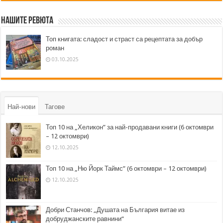
Нашите ревюта
Топ книгата: сладост и страст са рецептата за добър
роман
03.10.2025
Най-нови
Тагове
Топ 10 на „Хеликон” за най-продавани книги (6 октомври
– 12 октомври)
12.10.2025
Топ 10 на „Ню Йорк Таймс” (6 октомври – 12 октомври)
12.10.2025
Добри Станчов: „Душата на България витае из
добруджанските равнини“