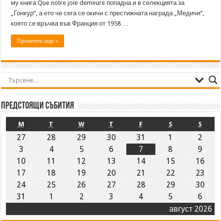
му книга Que notre joie demeure попадна и в селекцията за
„Гонкур“, а ето че сега се окичи с престижната награда „Медичи“,
която се връчва във Франция от 1958 …
Прочетете още »
Предстоящи събития
M
T
W
T
F
S
S
27
28
29
30
31
1
2
3
4
5
6
7
8
9
10
11
12
13
14
15
16
17
18
19
20
21
22
23
24
25
26
27
28
29
30
31
1
2
3
4
5
6
август 2026