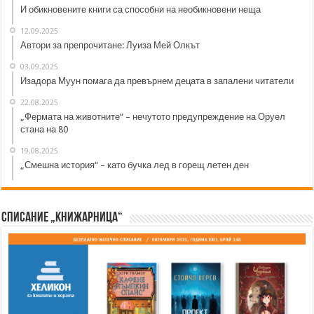
И обикновените книги са способни на необикновени неща
12.09.2025
Автори за препрочитане: Луиза Мей Олкът
03.09.2025
Изадора Муун помага да превърнем децата в запалени читатели
22.08.2025
„Фермата на животните“ – нечутото предупреждение на Оруел
стана на 80
19.08.2025
„Смешна история“ – като бучка лед в горещ летен ден
Списание „Книжарница“