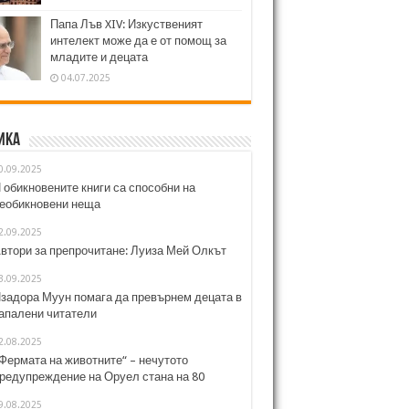
Папа Лъв XIV: Изкуственият
интелект може да е от помощ за
младите и децата
04.07.2025
ика
0.09.2025
 обикновените книги са способни на
еобикновени неща
2.09.2025
втори за препрочитане: Луиза Мей Олкът
3.09.2025
задора Муун помага да превърнем децата в
апалени читатели
2.08.2025
Фермата на животните“ – нечутото
редупреждение на Оруел стана на 80
9.08.2025