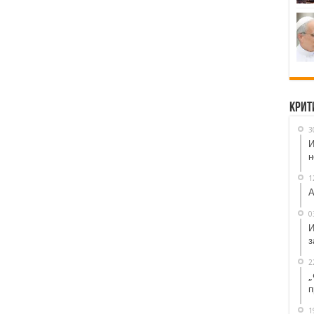
Крит
3
И
н
1
А
0
И
з
2
„
п
1