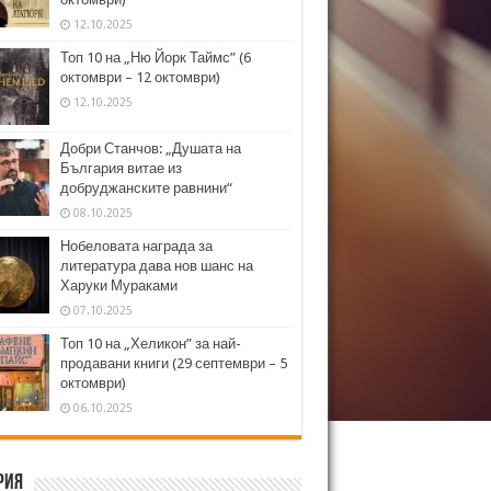
12.10.2025
Топ 10 на „Ню Йорк Таймс” (6
октомври – 12 октомври)
12.10.2025
Добри Станчов: „Душата на
България витае из
добруджанските равнини“
08.10.2025
Нобеловата награда за
литература дава нов шанс на
Харуки Мураками
07.10.2025
Топ 10 на „Хеликон” за най-
продавани книги (29 септември – 5
октомври)
06.10.2025
рия