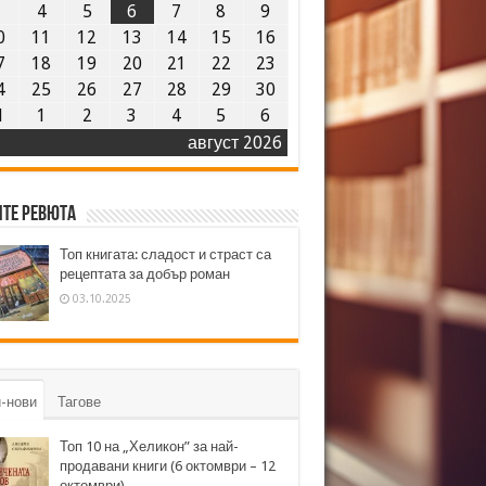
3
4
5
6
7
8
9
0
11
12
13
14
15
16
7
18
19
20
21
22
23
4
25
26
27
28
29
30
1
1
2
3
4
5
6
август 2026
те ревюта
Топ книгата: сладост и страст са
рецептата за добър роман
03.10.2025
-нови
Тагове
Топ 10 на „Хеликон” за най-
продавани книги (6 октомври – 12
октомври)