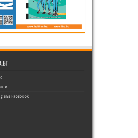
а.бг
ас
акти
bg във Facebook