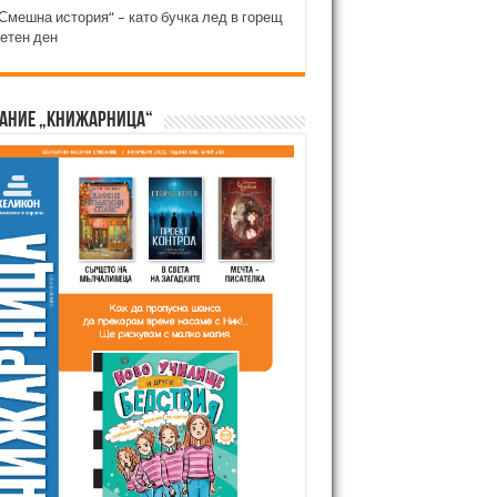
Смешна история“ – като бучка лед в горещ
етен ден
ание „Книжарница“