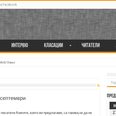
ъв Facebook
Интервю
Класации
Читатели
 Мей Олкът
Пред
 септември
2
писатели Книгите, които ви предлагаме, са такива,че да не