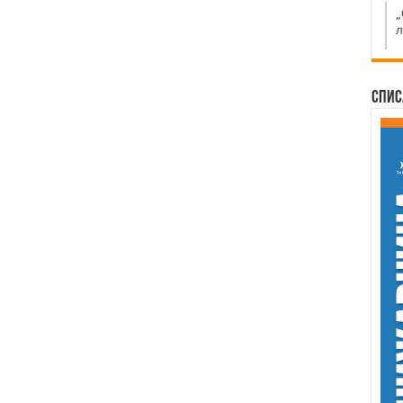
„
л
Спис