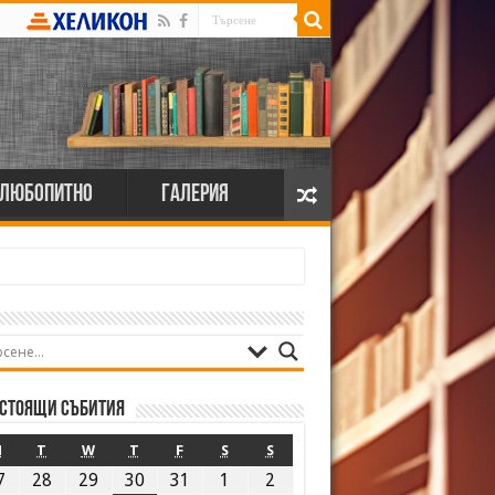
Любопитно
Галерия
стоящи събития
M
T
W
T
F
S
S
7
28
29
30
31
1
2