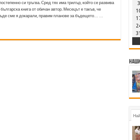
остепенно си тръгва. Сред тях има трилър, който се развива
и българска книга от обичан автор. Месецът е такъв, че
1
ъде сме я докарали, правим планове за бъдещето… …
1
2
3
Наши
Най