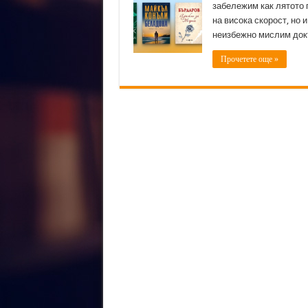
забележим как лятото п
на висока скорост, но 
неизбежно мислим док
Прочетете още »