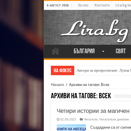
За нас
Контакти
Lira.bg в
6 АВГУСТ 2026
България
Свят
На фокус
Автори за препрочитане: Луиза
Начало
/
Архиви на тагове: Всек
Архиви на тагове:
Всек
Четири истории за магичен
02.09.2025
Читатели
,
Читателски дневник
Създадени са от силни 