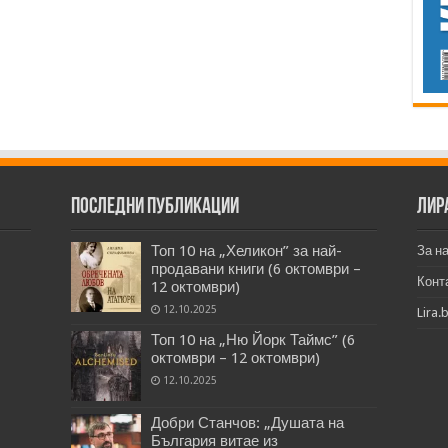
Последни публикации
Лир
Топ 10 на „Хеликон” за най-
За н
продавани книги (6 октомври –
Конт
12 октомври)
12.10.2025
Lira.
Топ 10 на „Ню Йорк Таймс” (6
октомври – 12 октомври)
12.10.2025
Добри Станчов: „Душата на
България витае из