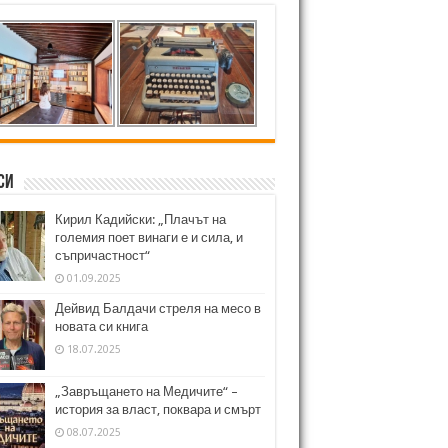
си
Кирил Кадийски: „Плачът на
големия поет винаги е и сила, и
съпричастност“
01.09.2025
Дейвид Балдачи стреля на месо в
новата си книга
18.07.2025
„Завръщането на Медичите“ –
история за власт, поквара и смърт
08.07.2025