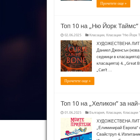
Прочетете още »
Топ 10 на „Ню Йорк Таймс” 
02.06.2025
Класации
,
Класации "Ню Йорк 
ХУДОЖЕСТВЕНА ЛИТЕРА
Даниел Дженсън (нова 
седмици в класацията) 
класацията) 4. „Great B
„Can’t …
Прочетете още »
Топ 10 на „Хеликон” за най
01.06.2025
България
,
Класации
,
Класации 
ХУДОЖЕСТВЕНА ЛИТЕРА
„Елиминирай Европа“ о
Свайструп 4. Изпитание