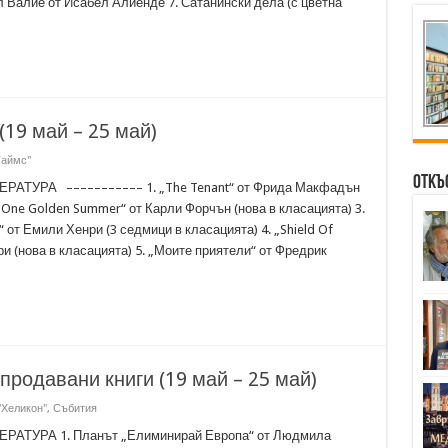
 Валие от Исабел Алиенде 7. Сатанински дела (с цветна
(19 май – 25 май)
Таймс"
Откъ
ТУРА ––––––––––– 1. „The Tenant“ от Фрида Макфадън
 „One Golden Summer“ от Карли Форчън (нова в класацията) 3.
fe“ от Емили Хенри (3 седмици в класацията) 4. „Shield Of
и (нова в класацията) 5. „Моите приятели“ от Фредрик
-продавани книги (19 май – 25 май)
"Хеликон"
,
Събития
АТУРА 1. Планът „Елиминирай Европа“ от Людмила