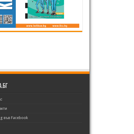
а.бг
ас
акти
bg във Facebook