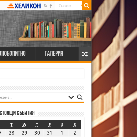
Любопитно
Галерия
стоящи събития
M
T
W
T
F
S
S
7
28
29
30
31
1
2