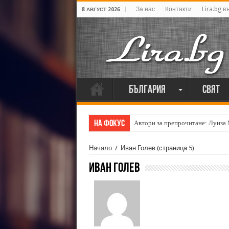
За нас
Контакти
Lira.bg в
8 АВГУСТ 2026
България
Свят
На фокус
Автори за препрочитане: Луиза
Начало
/
Иван Голев
(страница 5)
Иван Голев