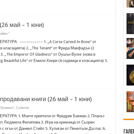
(26 май – 1 юни)
Таймс"
ТУРА ––––––––––– 1. „A Curse Carved In Bone“ от
в класацията) 2. „The Tenant“ от Фрида Макфадън (2
3. „The Emperor Of Gladness“ от Оушън Вуонг (нова в
ig Beautiful Life“ от Емили Хенри (4 седмици в класацията) 5.
-продавани книги (26 май – 1 юни)
"Хеликон"
,
Събития
ТУРА 1. Моите приятели от Фредрик Бакман 2. Планът
т Людмила Филипова 3. Игра на криеница от Сьорен
 с огън от Даниел Стийл 5. Хулиган от Пенелъпи Дъглас 6.
Гале