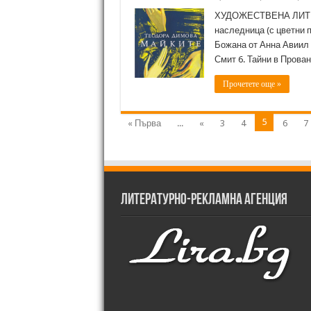
ХУДОЖЕСТВЕНА ЛИТЕРА
наследница (с цветни 
Божана от Анна Авиил 
Смит 6. Тайни в Прова
Прочетете още »
5
« Първа
...
«
3
4
6
7
Литературно-рекламна агенция