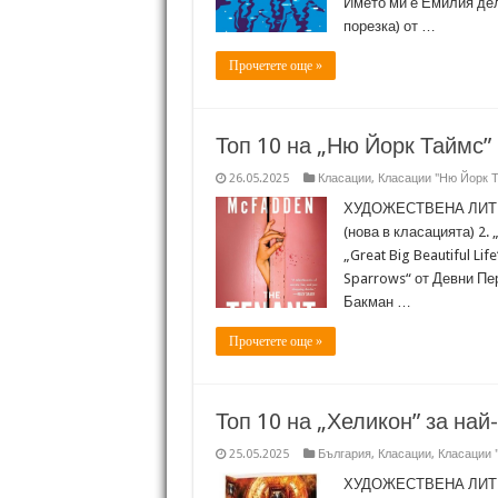
Името ми е Емилия дел
порезка) от …
Прочетете още »
Топ 10 на „Ню Йорк Таймс” 
26.05.2025
Класации
,
Класации "Ню Йорк 
ХУДОЖЕСТВЕНА ЛИТЕРА
(нова в класацията) 2.
„Great Big Beautiful Li
Sparrows“ от Девни Пер
Бакман …
Прочетете още »
Топ 10 на „Хеликон” за най
25.05.2025
България
,
Класации
,
Класации 
ХУДОЖЕСТВЕНА ЛИТЕР