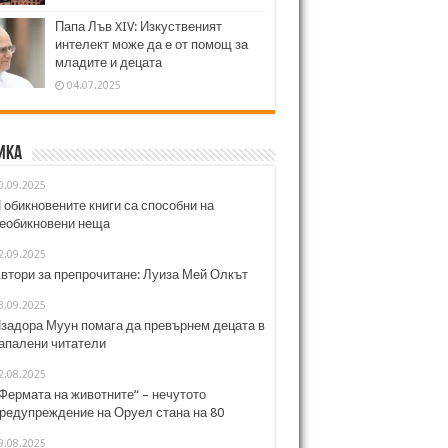
Папа Лъв XIV: Изкуственият
интелект може да е от помощ за
младите и децата
04.07.2025
ика
0.09.2025
 обикновените книги са способни на
еобикновени неща
2.09.2025
втори за препрочитане: Луиза Мей Олкът
3.09.2025
задора Муун помага да превърнем децата в
апалени читатели
2.08.2025
Фермата на животните“ – нечутото
редупреждение на Оруел стана на 80
9.08.2025