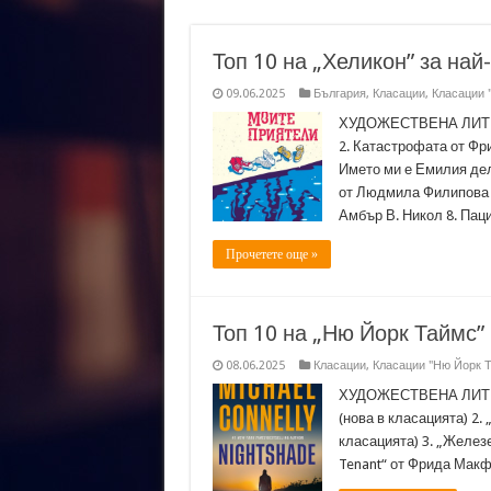
Топ 10 на „Хеликон” за най
09.06.2025
България
,
Класации
,
Класации 
ХУДОЖЕСТВЕНА ЛИТЕРА
2. Катастрофата от Фр
Името ми е Емилия де
от Людмила Филипова 6
Амбър В. Никол 8. Пац
Прочетете още »
Топ 10 на „Ню Йорк Таймс” 
08.06.2025
Класации
,
Класации "Ню Йорк 
ХУДОЖЕСТВЕНА ЛИТЕРА
(нова в класацията) 2.
класацията) 3. „Железе
Tenant“ от Фрида Макфа