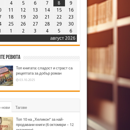
3
4
5
6
7
8
9
0
11
12
13
14
15
16
7
18
19
20
21
22
23
4
25
26
27
28
29
30
1
1
2
3
4
5
6
август 2026
те ревюта
Топ книгата: сладост и страст са
рецептата за добър роман
03.10.2025
-нови
Тагове
Топ 10 на „Хеликон” за най-
продавани книги (6 октомври – 12
октомври)