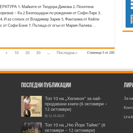
ТУРА 1. Майките от Теодора Димова 2. Похитена
порезки) − Кн.2 Безпощадни по рождение от Софи Ларк 3.
4. И аз слязох от Владимир Зарев 5. Фантазма от Кейли
нс от Софи Боне 7. Пътища от огън от Мария Лалева …
»
10
20
30
...
Последна »
Страница 5 от 283
Последни публикации
Лир
Топ 10 на „Хеликон” за най-
За н
продавани книги (6 октомври –
Конт
12 октомври)
12.10.2025
Lira.
Топ 10 на „Ню Йорк Таймс” (6
октомври – 12 октомври)