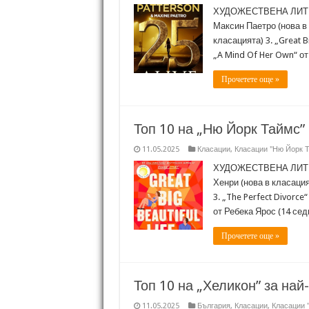
ХУДОЖЕСТВЕНА ЛИТЕРА
Максин Паетро (нова в к
класацията) 3. „Great B
„A Mind Of Her Own“ от
Прочетете още »
Топ 10 на „Ню Йорк Таймс” 
11.05.2025
Класации
,
Класации "Ню Йорк 
ХУДОЖЕСТВЕНА ЛИТЕРАТ
Хенри (нова в класация
3. „The Perfect Divorce
от Ребека Ярос (14 сед
Прочетете още »
Топ 10 на „Хеликон” за най
11.05.2025
България
,
Класации
,
Класации 