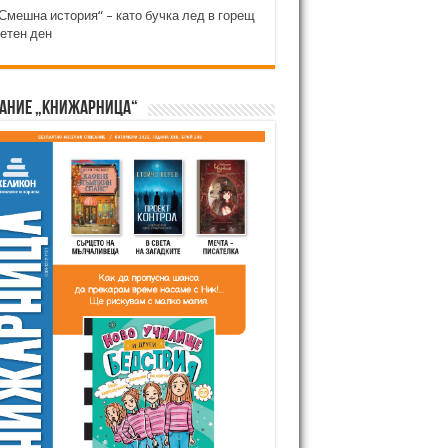
Смешна история“ – като бучка лед в горещ
етен ден
ание „Книжарница“