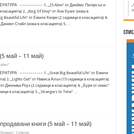
„
ТУРА ––––––––––– 1. „25 Alive“ от Джеймс Патерсън и
л
ласацията) 2. „King Of Envy“ от Ана Хуанг (нова в
ig Beautiful Life“ от Емили Хенри (2 седмици в класацията) 4.
 Даниел Стийл (нова в класацията) 5. …
Спис
(5 май – 11 май)
Таймс"
УРА ––––––––––– 1. „Great Big Beautiful Life“ от Емили
та) 2. „Lights Out“ от Навеса Алън (15 седмици в класацията)
“ от Дженива Роуз (2 седмици в класацията) 4. „Буря от оникс“
мици в класацията) 5. „Strangers In Time“ …
-продавани книги (5 май – 11 май)
"Хеликон"
,
Събития