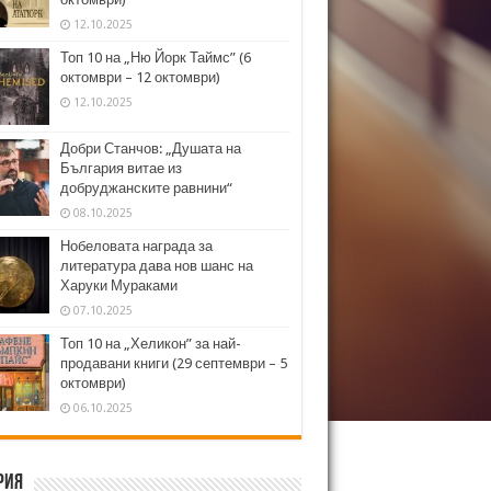
12.10.2025
Топ 10 на „Ню Йорк Таймс” (6
октомври – 12 октомври)
12.10.2025
Добри Станчов: „Душата на
България витае из
добруджанските равнини“
08.10.2025
Нобеловата награда за
литература дава нов шанс на
Харуки Мураками
07.10.2025
Топ 10 на „Хеликон” за най-
продавани книги (29 септември – 5
октомври)
06.10.2025
рия