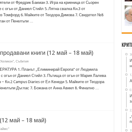
ятели от Фредрик Бакман 3. Игра на криеница от Сьорен
 с огън от Даниел Стийл 5. Лятна свалка Кн.3 от
из Томфорд 6. Майките от Теодора Димова 7. Свидетел №8
иган от Пенелъпи …
Крит
-продавани книги (12 май – 18 май)
3
И
"Хеликон"
,
Събития
н
АТУРА 1. Планът „Елиминирай Европа“ от Людмила
1
 с огън от Даниел Стийл 3. Пътища от огън от Мария Лалева
А
 − Кн.2 Campus Diaries от Ел Кенеди 5. Майките от Теодора
Пенелъпи Дъглас 7. Божана от Анна Авиил 8. Финално …
0
И
з
2
„
(12 май – 18 май)
п
Таймс"
1