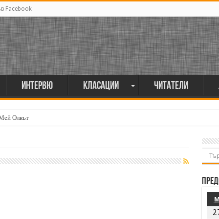
ъв Facebook
Интервю
Класации
Читатели
 Мей Олкът
Пред
2