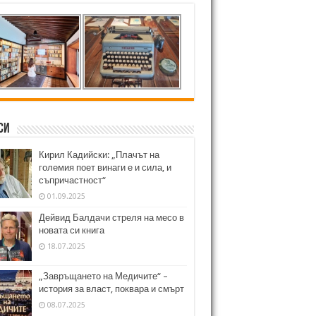
си
Кирил Кадийски: „Плачът на
големия поет винаги е и сила, и
съпричастност“
01.09.2025
Дейвид Балдачи стреля на месо в
новата си книга
18.07.2025
„Завръщането на Медичите“ –
история за власт, поквара и смърт
08.07.2025