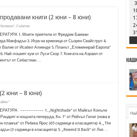
1
-продавани книги (2 юни – 8 юни)
1
2
"Хеликон"
,
Събития
3
ТУРА 1. Моите приятели от Фредрик Бакман
ида Макфадън 3. Игра на криеница от Сьорен Свайструп 4.
л Валие от Исабел Алиенде 5. Планът „Елиминирай Европа“
. Най-лошият кум от Луси Скор 7. Книгата на Азраил от
Наши
иентът от Себастиан …
(2 юни – 8 юни)
Таймс"
ТУРА ––––––––––– 1. „Nightshade“ от Майкъл Конъли
Най
 „Рицарят и нощната пеперуда, Кн. 1“ от Рейчъл Гилиг (нова в
н пламък“ от Ребека Ярос (65 седмици в класацията) 4. „The
дън (3 седмици в класацията) 5. „Rewind It Back“ от Лиз …