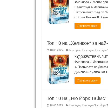
Филипова 2. Моите при
Свайструп 4. Изпитание
Ветровитият град от Л
от Стив Кавана 8. Хул
Прочетете още »
Топ 10 на „Хеликон” за най
18.05.2025
България
,
Класации
,
Класации 
ХУДОЖЕСТВЕНА ЛИТЕР
Филипова 2. Изпитание
4. Правилата на Диксън
Димова 6. Хулиган от 
Прочетете още »
Топ 10 на „Ню Йорк Таймс” 
18.05.2025
Класации
,
Класации "Ню Йорк 