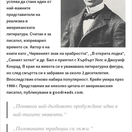
успява да стане един от
най-важните
представители на
реализма в
американската
литература. Считан е за
писател, изпреварил
времето си. Автор е на
книги като „Червеният знак на храбростта“, „В открита лодка“,
„Синият хотел“ и др. Бил е приятел с Хърбърт Уелс и Джоузеф
Конрад. В края на живота си е уважавана литературна фигура,
но след смъртта си е забравен за около 2 десетилетия.
Впоследствие отново набира популярност. Крейн умира през
1900 г. Представяме ви няколко цитата от американския
писател, публикувани в goodreads.com.
„Понякога най-дълбокото пробуждане идва в
най-тихите моменти.“
„Половината традиции са лъжи.“