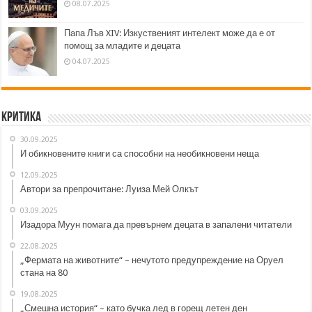
08.07.2025
Папа Лъв XIV: Изкуственият интелект може да е от
помощ за младите и децата
04.07.2025
Критика
30.09.2025
И обикновените книги са способни на необикновени неща
12.09.2025
Автори за препрочитане: Луиза Мей Олкът
03.09.2025
Изадора Муун помага да превърнем децата в запалени читатели
22.08.2025
„Фермата на животните“ – нечутото предупреждение на Оруел
стана на 80
19.08.2025
„Смешна история“ – като бучка лед в горещ летен ден