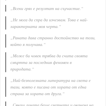
„Всеки грях е резултат на съучастие.“
„Не мога да спра да изчезвам. Това е най-
характерната моя черта.“
„Раната дава странно достойнство на този,
който я получава.“
„Може би човек трябва да счита своята
смъртта за последния феномен в
природата.“
„Най-безполезната литература на света е
тази, която е писана от хората от една
страна за хората от друга.“
„Сякаш луната беше светната и окачена на