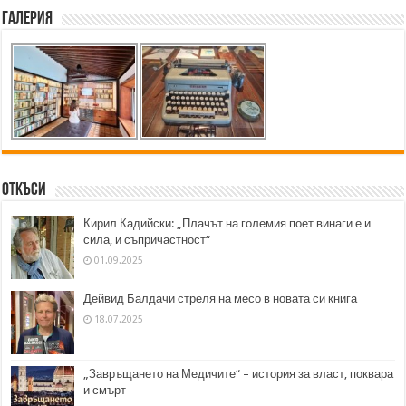
Галерия
Откъси
Кирил Кадийски: „Плачът на големия поет винаги е и
сила, и съпричастност“
01.09.2025
Дейвид Балдачи стреля на месо в новата си книга
18.07.2025
„Завръщането на Медичите“ – история за власт, поквара
и смърт