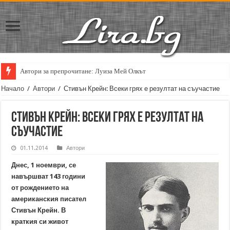
Автори за препрочитане: Луиза Мей Олкът
Начало
/
Автори
/
Стивън Крейн: Всеки грях е резултат на съучастие
Стивън Крейн: Всеки грях е резултат на
съучастие
01.11.2014
Автори
Днес, 1 ноември, се
навършват 143 години
от рождението на
американския писател
Стивън Крейн. В
краткия си живот