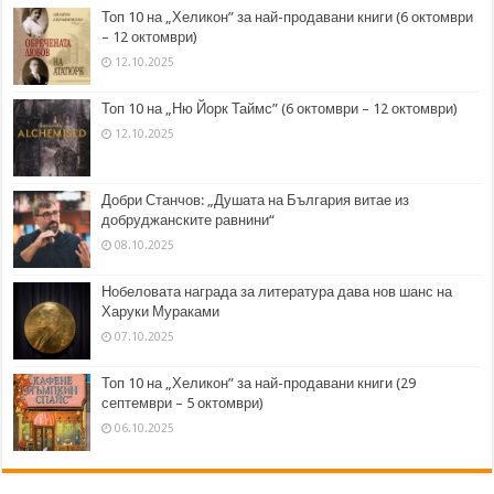
Топ 10 на „Хеликон” за най-продавани книги (6 октомври
– 12 октомври)
12.10.2025
Топ 10 на „Ню Йорк Таймс” (6 октомври – 12 октомври)
12.10.2025
Добри Станчов: „Душата на България витае из
добруджанските равнини“
08.10.2025
Нобеловата награда за литература дава нов шанс на
Харуки Мураками
07.10.2025
Топ 10 на „Хеликон” за най-продавани книги (29
септември – 5 октомври)
06.10.2025