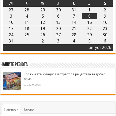
M
T
W
T
F
S
S
27
28
29
30
31
1
2
3
4
5
6
7
8
9
10
11
12
13
14
15
16
17
18
19
20
21
22
23
24
25
26
27
28
29
30
31
1
2
3
4
5
6
август 2026
Нашите ревюта
Топ книгата: сладост и страст са рецептата за добър
роман
03.10.2025
Най-нови
Тагове