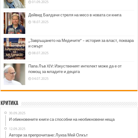
01.09.2025
Дейвид Балдачи стреля на месо в новата си книга
18.07.2025
„Завръщането на Медичите“ – история за власт, поквара
и смърт
08.07.2025
Папа Лъв XIV: Изкуственият интелект може да е от
помощ за младите и децата
04.07.2025
Критика
30.09.2025
И обикновените книги са способни на необикновени неща
12.09.2025
Автори за препрочитане: Луиза Мей Олкът