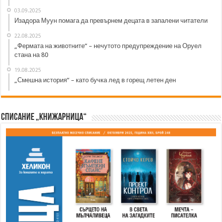
03.09.2025
Изадора Муун помага да превърнем децата в запалени читатели
22.08.2025
„Фермата на животните“ – нечутото предупреждение на Оруел
стана на 80
19.08.2025
„Смешна история“ – като бучка лед в горещ летен ден
Списание „Книжарница“