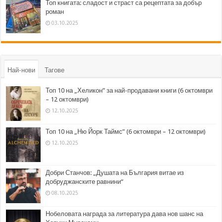
Топ книгата: сладост и страст са рецептата за добър
роман
03.10.2025
Най-нови
Тагове
Топ 10 на „Хеликон” за най-продавани книги (6 октомври
– 12 октомври)
12.10.2025
Топ 10 на „Ню Йорк Таймс” (6 октомври – 12 октомври)
12.10.2025
Добри Станчов: „Душата на България витае из
добруджанските равнини“
08.10.2025
Нобеловата награда за литература дава нов шанс на