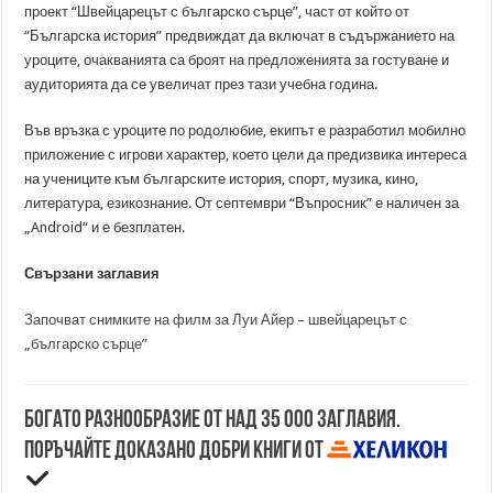
проект “Швейцарецът с българско сърце”, част от който от
“Българска история” предвиждат да включат в съдържанието на
уроците, очакванията са броят на предложенията за гостуване и
аудиторията да се увеличат през тази учебна година.
Във връзка с уроците по родолюбие, екипът е разработил мобилно
приложение с игрови характер, което цели да предизвика интереса
на учениците към българските история, спорт, музика, кино,
литература, езикознание. От септември “Въпросник” е наличен за
„Android“ и е безплатен.
Свързани заглавия
Започват снимките на филм за Луи Айер – швейцарецът с
„българско сърце”
Богато разнообразие от над 35 000 заглавия.
Поръчайте доказано добри книги от