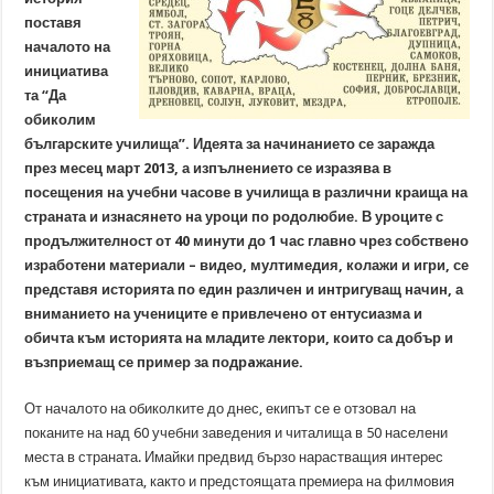
поставя
началото на
инициатива
та “Да
обиколим
българските училища”. Идеята за начинанието се заражда
през месец март 2013, а изпълнението се изразява в
посещения на учебни часове в училища в различни краища на
страната и изнасянето на уроци по родолюбие. В уроците с
продължителност от 40 минути до 1 час главно чрез собствено
изработени материали – видео, мултимедия, колажи и игри, се
представя историята по един различен и интригуващ начин, а
вниманието на учениците е привлечено от ентусиазма и
обичта към историята на младите лектори, които са добър и
възприемащ се пример за подрaжание.
От началото на обиколките до днес, екипът се е отзовал на
поканите на над 60 учебни заведения и читалища в 50 населени
места в страната. Имайки предвид бързо нарастващия интерес
към инициативата, както и предстоящата премиера на филмовия