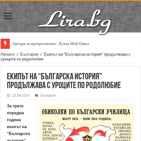
Автори за препрочитане: Луиза Мей Олкът
Начало
/
България
/
Екипът на “Българска история” продължава с
уроците по родолюбие
Екипът на “Българска история”
продължава с уроците по родолюбие
23.09.2014
България
За трета
поредна
година
екипът на
“Българска
история”