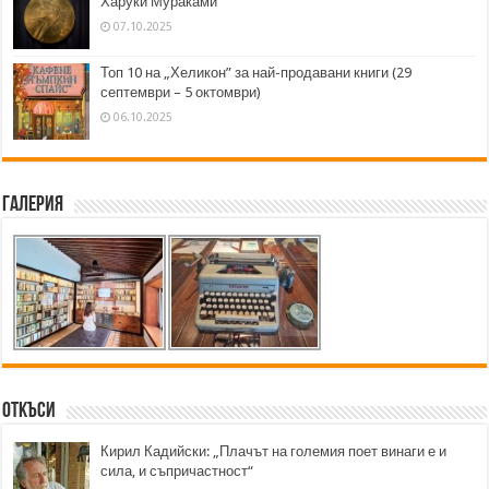
Харуки Мураками
07.10.2025
Топ 10 на „Хеликон” за най-продавани книги (29
септември – 5 октомври)
06.10.2025
Галерия
Откъси
Кирил Кадийски: „Плачът на големия поет винаги е и
сила, и съпричастност“