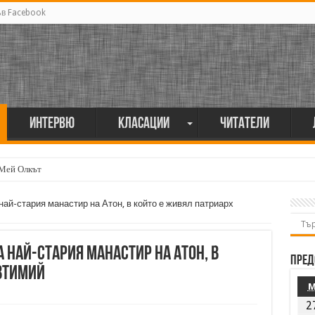
ъв Facebook
Интервю
Класации
Читатели
 Мей Олкът
ай-стария манастир на Атон, в който е живял патриарх
най-стария манастир на Атон, в
Пред
втимий
2