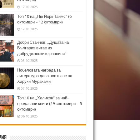
12.10.2025
Топ 10 на „Ню Йорк Таймс” (6
октомври – 12 октомври)
12.10.2025
Добри Станчов: „Душата на
България витае из
добруджанските равнини“
08.10.2025
Нобеловата награда за
литература дава нов шанс на
Харуки Мураками
07.10.2025
Топ 10 на „Хеликон” за най-
продавани книги (29 септември – 5
октомври)
06.10.2025
рия