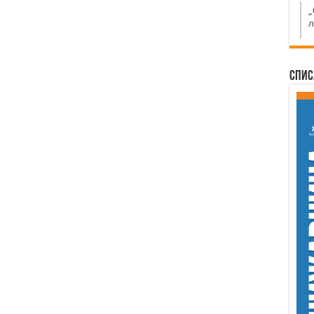
„
л
Спис