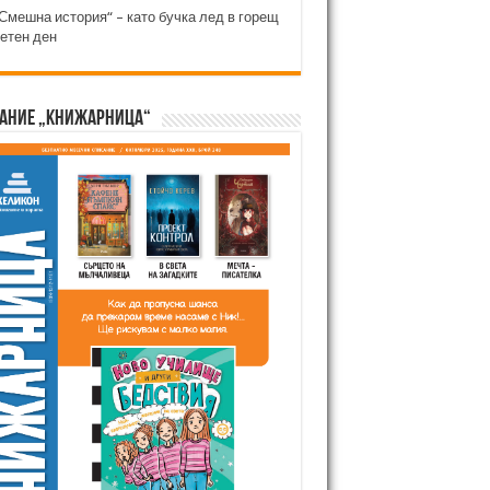
Смешна история“ – като бучка лед в горещ
етен ден
ание „Книжарница“