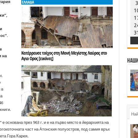
тария
1
ки“,
1
2
и
3
ос“.
е
и на
Наши
и.
е
 в
на
46
книги.
Най
е основана през 963 г. и е на първо място в йерархията на
 югоизточната част на Атонския полуостров, под самия връх
ета Гора Карея.