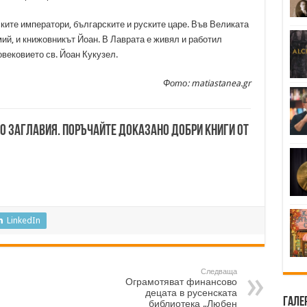
ките императори, българските и руските царе. Във Великата
ий, и книжовникът Йоан. В Лаврата е живял и работил
вековието св. Йоан Кукузел.
Фото: matiastanea.gr
00 заглавия. Поръчайте доказано добри книги от
LinkedIn
Следваща
Ограмотяват финансово
децата в русенската
Гале
библиотека „Любен