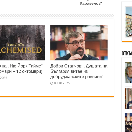
Каравелов”
Откъ
0 на „Ню Йорк Таймс”
Добри Станчов: „Душата на
томври – 12 октомври)
България витае из
добруджанските равнини“
.2025
08.10.2025