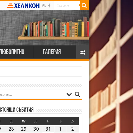
Любопитно
Галерия
стоящи събития
M
T
W
T
F
S
S
7
28
29
30
31
1
2