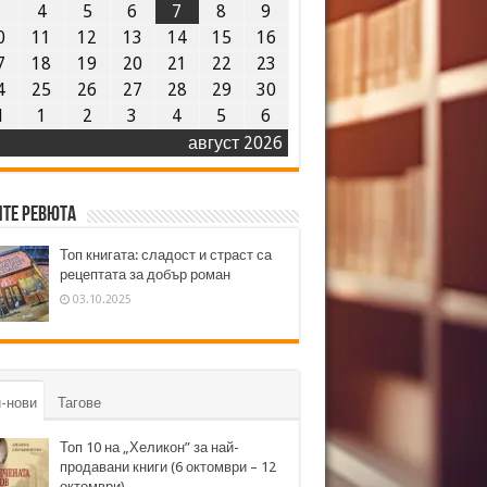
3
4
5
6
7
8
9
0
11
12
13
14
15
16
7
18
19
20
21
22
23
4
25
26
27
28
29
30
1
1
2
3
4
5
6
август 2026
те ревюта
Топ книгата: сладост и страст са
рецептата за добър роман
03.10.2025
-нови
Тагове
Топ 10 на „Хеликон” за най-
продавани книги (6 октомври – 12
октомври)