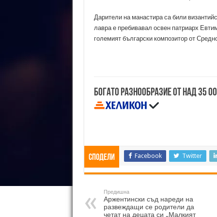
Дарители на манастира са били византийс
лавра е пребивавал освен патриарх Евтим
големият български композитор от Средно
Богато разнообразие от над 35 0
Facebook
Twitter
Сподели
Предишна
Аржентински съд нареди на
развеждащи се родители да
четат на децата си „Малкият