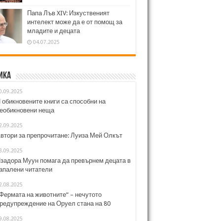
Папа Лъв XIV: Изкуственият
интелект може да е от помощ за
младите и децата
04.07.2025
ика
0.09.2025
 обикновените книги са способни на
еобикновени неща
2.09.2025
втори за препрочитане: Луиза Мей Олкът
3.09.2025
задора Муун помага да превърнем децата в
апалени читатели
2.08.2025
Фермата на животните“ – нечутото
редупреждение на Оруел стана на 80
9.08.2025