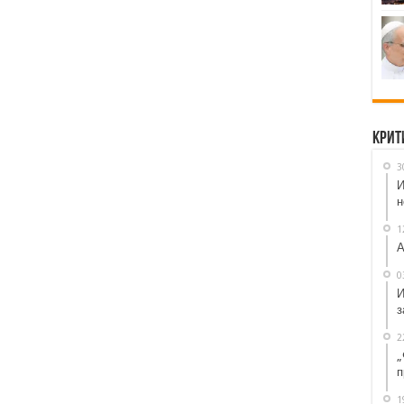
Крит
3
И
н
1
А
0
И
з
2
„
п
1