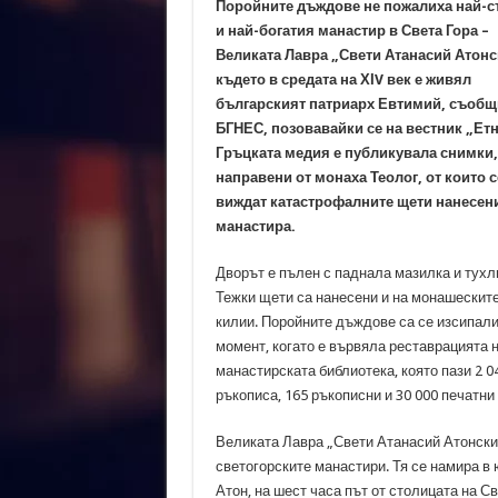
Поройните дъждове не пожалиха най-с
и най-богатия манастир в Света Гора –
Великата Лавра „Свети Атанасий Атонс
където в средата на ХІV век е живял
българският патриарх Евтимий, съобщ
БГНЕС, позовавайки се на вестник „Етн
Гръцката медия е публикувала снимки,
направени от монаха Теолог, от които с
виждат катастрофалните щети нанесен
манастира.
Дворът е пълен с паднала мазилка и тухл
Тежки щети са нанесени и на монашескит
килии. Поройните дъждове са се изсипали
момент, когато е вървяла реставрацията 
манастирската библиотека, която пази 2 0
ръкописа, 165 ръкописни и 30 000 печатни 
Великата Лавра „Свети Атанасий Атонски“ 
светогорските манастири. Тя се намира в
Атон, на шест часа път от столицата на Св