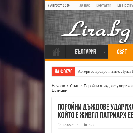
За нас
Контакти
Lira.bg в
7 АВГУСТ 2026
България
Свят
На фокус
Автори за препрочитане: Луиза
Начало
/
Свят
/
Поройни дъждове удариха н
Евтимий
Поройни дъждове удариха 
който е живял патриарх Е
12.08.2014
Свят