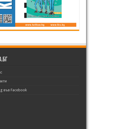
а.бг
ас
акти
bg във Facebook