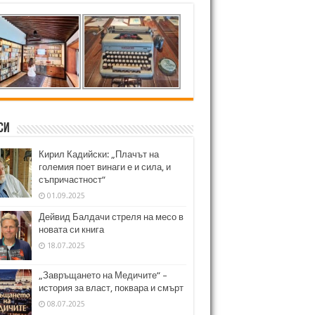
си
Кирил Кадийски: „Плачът на
големия поет винаги е и сила, и
съпричастност“
01.09.2025
Дейвид Балдачи стреля на месо в
новата си книга
18.07.2025
„Завръщането на Медичите“ –
история за власт, поквара и смърт
08.07.2025