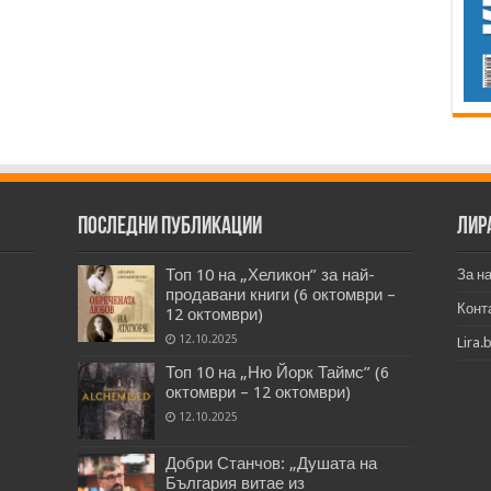
Последни публикации
Лир
Топ 10 на „Хеликон” за най-
За н
продавани книги (6 октомври –
Конт
12 октомври)
12.10.2025
Lira.
Топ 10 на „Ню Йорк Таймс” (6
октомври – 12 октомври)
12.10.2025
Добри Станчов: „Душата на
България витае из