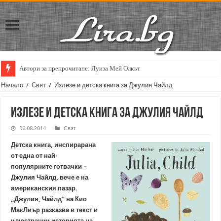
Автори за препрочитане: Луиза Мей Олкът
Начало
/
Свят
/
Излезе и детска книга за Джулия Чайлд
Излезе и детска книга за Джулия Чайлд
06.08.2014
Свят
Детска книга, инспирарана
от една от най-
популярните готвачки –
Джулия Чайлд, вече е на
американския пазар.
„Джулия, Чайлд“ на Кио
МакЛиър разказва в текст и
илюстрации историята на