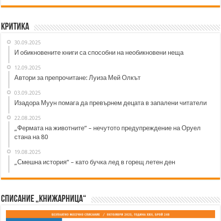
Критика
30.09.2025
И обикновените книги са способни на необикновени неща
12.09.2025
Автори за препрочитане: Луиза Мей Олкът
03.09.2025
Изадора Муун помага да превърнем децата в запалени читатели
22.08.2025
„Фермата на животните“ – нечутото предупреждение на Оруел
стана на 80
19.08.2025
„Смешна история“ – като бучка лед в горещ летен ден
Списание „Книжарница“