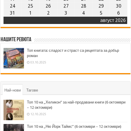
24
25
26
27
28
29
30
31
1
2
3
4
5
6
август 2026
Нашите ревюта
Топ книгата: сладост и страст са рецептата за добър
роман
03.10.2025
Най-нови
Тагове
Топ 10 на „Хеликон” за най-продавани книги (6 октомври
– 12 октомври)
12.10.2025
Топ 10 на „Ню Йорк Таймс” (6 октомври – 12 октомври)