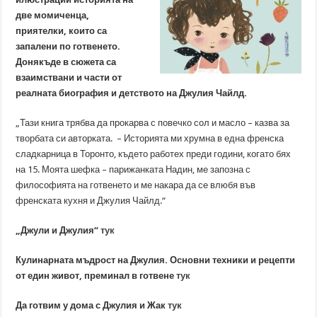
две момиченца,
приятелки, които са
запалени по готвенето.
Донякъде в сюжета са
взаимствани и части от
реалната биография и детството на Джулия Чайлд.
„Тази книга трябва да прокарва с повечко сол и масло – казва за
творбата си авторката. – Историята ми хрумна в една френска
сладкарница в Торонто, където работех преди години, когато бях
на 15. Моята шефка – парижанката Надин, ме запозна с
философията на готвенето и ме накара да се влюбя във
френската кухня и Джулия Чайлд.“
„Джули и Джулия“
тук
Кулинарната мъдрост на Джулия. Основни техники и рецепти
от един живот, преминал в готвене
тук
Да готвим у дома с Джулия и Жак
тук