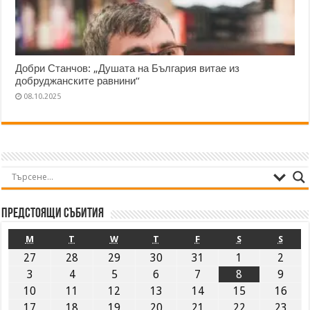
Добри Станчов: „Душата на България витае из
добруджанските равнини“
08.10.2025
Предстоящи събития
M
T
W
T
F
S
S
27
28
29
30
31
1
2
3
4
5
6
7
8
9
10
11
12
13
14
15
16
17
18
19
20
21
22
23