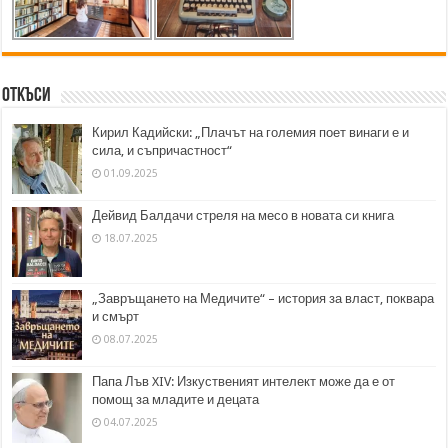
Откъси
Кирил Кадийски: „Плачът на големия поет винаги е и
сила, и съпричастност“
01.09.2025
Дейвид Балдачи стреля на месо в новата си книга
18.07.2025
„Завръщането на Медичите“ – история за власт, поквара
и смърт
08.07.2025
Папа Лъв XIV: Изкуственият интелект може да е от
помощ за младите и децата
04.07.2025