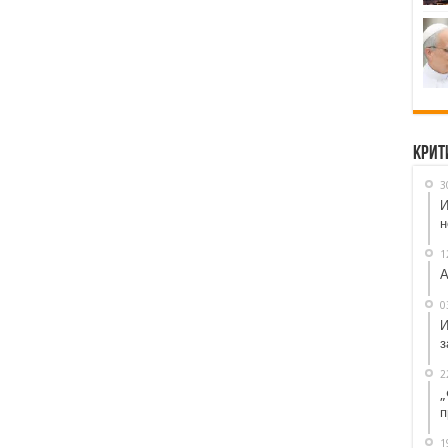
Крит
3
И
н
1
А
0
И
з
2
„
п
1