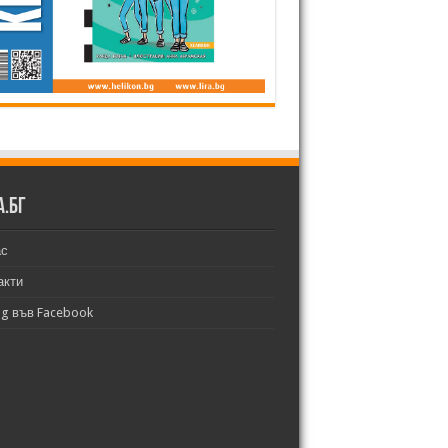
а.бг
ас
акти
bg във Facebook