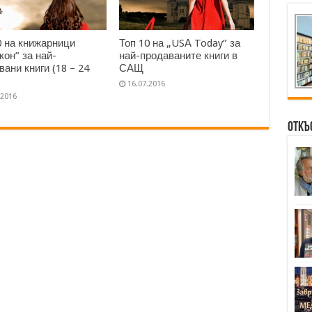
0 на книжарници
Топ 10 на „USА Today” за
кон” за най-
най-продаваните книги в
вани книги (18 – 24
САЩ
16.07.2016
.2016
Откъ