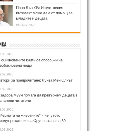
Папа Лъв XIV: Изкуственият
интелект може да е от помощ за
младите и децата
04.07.2025
ика
0.09.2025
 обикновените книги са способни на
еобикновени неща
2.09.2025
втори за препрочитане: Луиза Мей Олкът
3.09.2025
задора Муун помага да превърнем децата в
апалени читатели
2.08.2025
Фермата на животните“ – нечутото
редупреждение на Оруел стана на 80
9.08.2025