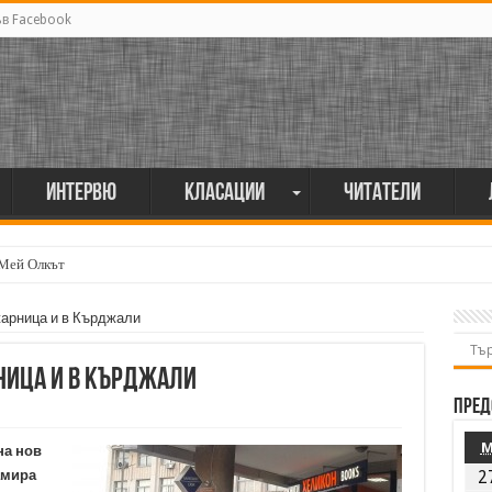
ъв Facebook
Интервю
Класации
Читатели
 Мей Олкът
жарница и в Кърджали
ница и в Кърджали
Пред
на нов
амира
2