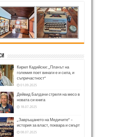
си
Кирил Кадийски: „Плачът на
големия поет винаги е и сила, и
съпричастност“
01.09.2025
Дейвид Балдачи стреля на месо в
новата си книга
18.07.2025
„Завръщането на Медичите“ –
история за власт, поквара и смърт
08.07.2025