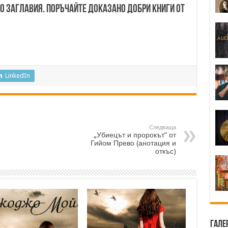
00 заглавия. Поръчайте доказано добри книги от
LinkedIn
Следваща
„Убиецът и пророкът“ от
Гийом Прево (анотация и
откъс)
Гале