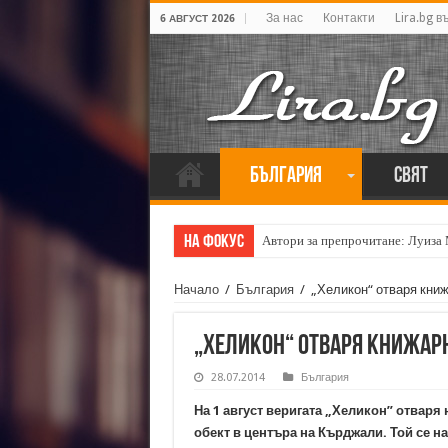
За нас
Контакти
Lira.bg в
6 АВГУСТ 2026
България
Свят
На фокус
Автори за препрочитане: Луиза
Начало
/
България
/
„Хеликон“ отваря кни
„Хеликон“ отваря книжар
28.07.2014
България
На 1 август веригата „Хеликон” отваря 
обект в центъра на Кърджали. Той се н