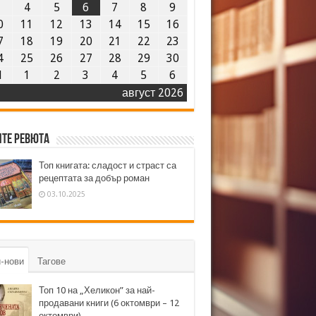
3
4
5
6
7
8
9
0
11
12
13
14
15
16
7
18
19
20
21
22
23
4
25
26
27
28
29
30
1
1
2
3
4
5
6
август 2026
те ревюта
Топ книгата: сладост и страст са
рецептата за добър роман
03.10.2025
-нови
Тагове
Топ 10 на „Хеликон” за най-
продавани книги (6 октомври – 12
октомври)