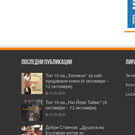
Последни публикации
Лир
Топ 10 на „Хеликон” за най-
За н
продавани книги (6 октомври –
Конт
12 октомври)
12.10.2025
Lira.
Топ 10 на „Ню Йорк Таймс” (6
октомври – 12 октомври)
12.10.2025
Добри Станчов: „Душата на
България витае из