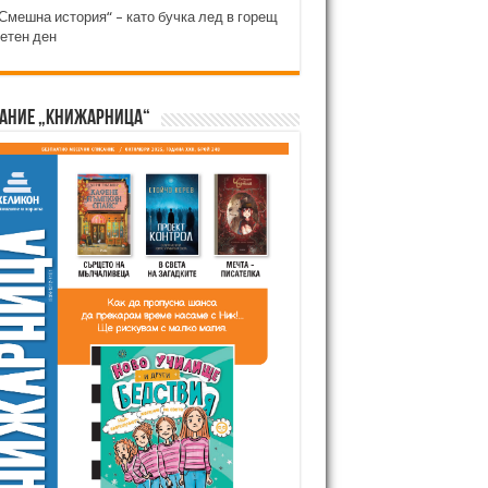
Смешна история“ – като бучка лед в горещ
етен ден
ание „Книжарница“