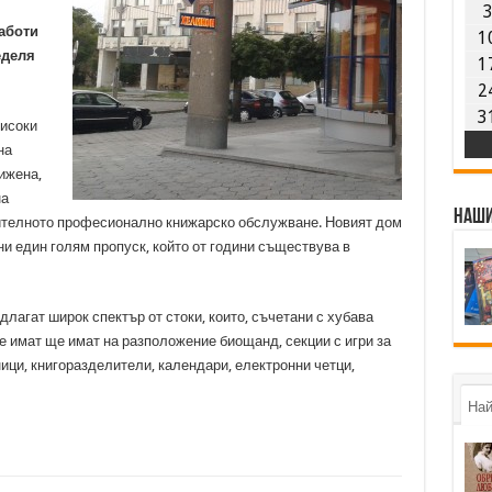
аботи
1
неделя
1
2
3
високи
на
вижена,
на
Наши
ителното професионално книжарско обслужване. Новият дом
и един голям пропуск, който от години съществува в
лагат широк спектър от стоки, които, съчетани с хубава
е имат ще имат на разположение биощанд, секции с игри за
ци, книгоразделители, календари, електронни четци,
Най