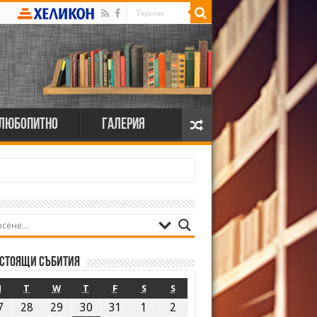
Любопитно
Галерия
стоящи събития
M
T
W
T
F
S
S
7
28
29
30
31
1
2