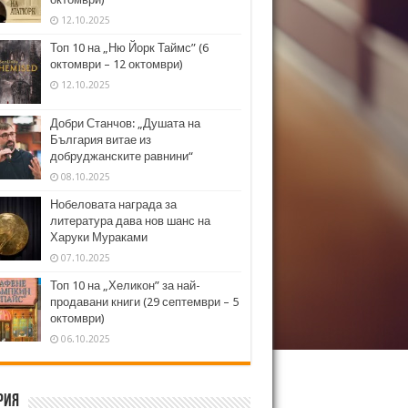
12.10.2025
Топ 10 на „Ню Йорк Таймс” (6
октомври – 12 октомври)
12.10.2025
Добри Станчов: „Душата на
България витае из
добруджанските равнини“
08.10.2025
Нобеловата награда за
литература дава нов шанс на
Харуки Мураками
07.10.2025
Топ 10 на „Хеликон” за най-
продавани книги (29 септември – 5
октомври)
06.10.2025
рия