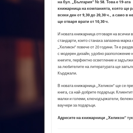
на бул. „България” № 58. Това е 19-ата
книжарница на компанията, която ще р
всеки ден от 9,30 до 20,30 ч., а само в 
ще отваря врати от 10,30 ч.
И новата книжарница отговаря на всички 
стандарти, които станаха запазена марка 
„Хеликон” повече от 20 години. Тя е разд
с модерен дизайн, удобно разположение 
книгите, перфектно осветление и задълж
за любителите на литературата ще запълн
Кърджали.
В новата книжарница „Хеликон“ ще се пред
книга, са най-добрите подаръци. Клиентит
малки и големи, ключодържатели, бележни
ваучери за подаръци.
Адресите на книжарници „Хеликон“
тук