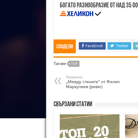
Богато разнообразие от над 35 0
Facebook
Twitter
Сподели
Тагове
TOP
Предишна
„Между стените“ от Филип
Маркулиев (ревю)
Свързани статии