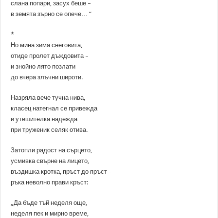
слана попари, засух беше –
в земята зърно се опече… “
*
Но мина зима снеговита,
отиде пролет дъждовита –
и знойно лято позлати
до вчера злъчни широти.
Назряла вече тучна нива,
класец натегнал се привежда
и утешителка надежда
при труженик селяк отива.
Затопли радост на сърцето,
усмивка свърне на лицето,
въздишка кротка, пръст до пръст –
ръка неволно прави кръст:
„Да бъде тъй неделя още,
неделя пек и мирно време,