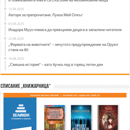
И обикновените книги са способни на необикновени неща
12.09.2025
Автори за препрочитане: Луиза Мей Олкът
03.09.2025
Изадора Муун помага да превърнем децата в запалени читатели
22.08.2025
„Фермата на животните“ – нечутото предупреждение на Оруел
стана на 80
19.08.2025
„Смешна история“ – като бучка лед в горещ летен ден
Списание „Книжарница“