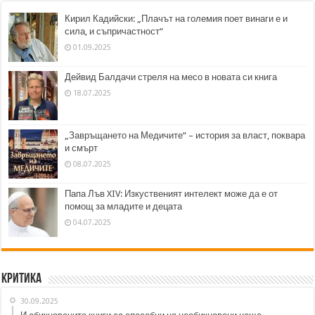
Кирил Кадийски: „Плачът на големия поет винаги е и
сила, и съпричастност“
01.09.2025
Дейвид Балдачи стреля на месо в новата си книга
18.07.2025
„Завръщането на Медичите“ – история за власт, поквара
и смърт
08.07.2025
Папа Лъв XIV: Изкуственият интелект може да е от
помощ за младите и децата
04.07.2025
Критика
30.09.2025