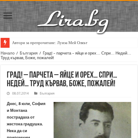
Автори за препрочитане: Луиза Мей Олкът
Кирил Кадийски: „Плачът на големия поет винаги е и сила, и съпричаст
Начало
/
България
/
Град! – парчета – яйце и орех… Спри… Недей…
Труд кървав, Боже, пожалей!
Град! – парчета – яйце и орех… Спри…
Недей… Труд кървав, Боже, пожалей!
08.07.2014
България
Днес, 8 юли, София
и Монтана
пострадаха от
жестока градушка.
Нека да си
припомним