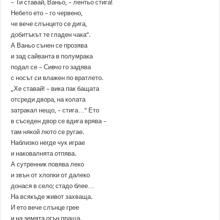
– Ти ставай, Ваньо, – лентьо стига!
Небето ето – го червено,
че вече слънцето се дига,
добитъкът те гладен чака“.
А Ваньо сънен се прозява
и зад сайванта в полумрака
подал се – Сивчо го задява
с носът си влажен по вратлето.
„Хе ставай! – вика пак бащата
отсреди двора, на колата
затракал нещо, – стига…“ Ето
в съседен двор се вдига врява –
там някой люто се ругае.
Наблизко негде чук играе
и наковалнята отпява.
А сутренник повява леко
и звън от хлопки от далеко
донася в село; стадо блее…
На всякъде живот захваща.
И ето вече слънце грее
и на земята огън праща.