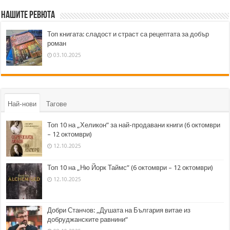
Нашите ревюта
Топ книгата: сладост и страст са рецептата за добър
роман
03.10.2025
Най-нови
Тагове
Топ 10 на „Хеликон” за най-продавани книги (6 октомври
– 12 октомври)
12.10.2025
Топ 10 на „Ню Йорк Таймс” (6 октомври – 12 октомври)
12.10.2025
Добри Станчов: „Душата на България витае из
добруджанските равнини“