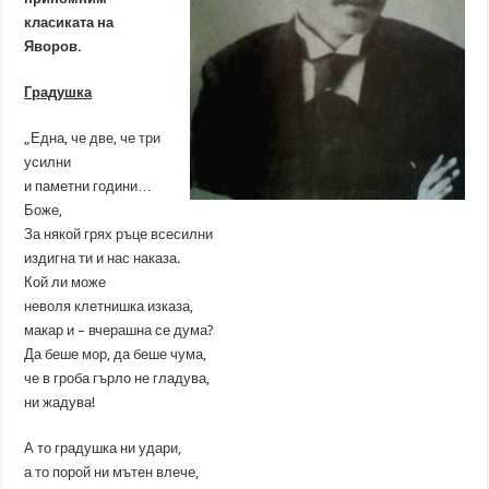
класиката на
Яворов.
Градушка
„Една, че две, че три
усилни
и паметни години…
Боже,
За някой грях ръце всесилни
издигна ти и нас наказа.
Кой ли може
неволя клетнишка изказа,
макар и – вчерашна се дума?
Да беше мор, да беше чума,
че в гроба гърло не гладува,
ни жадува!
А то градушка ни удари,
а то порой ни мътен влече,