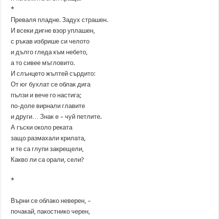
*
Преваля пладне. Задух страшен.
И всеки дигне взор уплашен,
с ръкав избрише си челото
и дълго гледа към небето,
а то сивее мъгловито.
И слънцето жълтей сърдито:
От юг бухлат се облак дига
пълзи и вече го настига;
по-доле вирнали главите
и други… Знак е – чуй петлите.
А гъски около реката
защо размахали крилата,
и те са глупи закрещели,
Какво ли са орали, сели?
*
Върни се облако неверен, –
почакай, пакостнико черен,