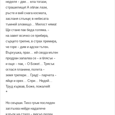
неделя – две… ела тогази,
страшилище! А облак лази,
ръсте и вий снага космата,
засланя слънце; в небесата
тъмней зловещо… Милост няма!
Ще стане пак беда голяма. –
на завет всичко се прибира,
сърцето трепне, в страх премира,
че горе – дим и адски тътен.
Върхушка, прах… ей свода мътен
продран запалва се – и блясък –
и още – пак, – О Боже!… Трясък
оглася планини, полета –
земя трепери… Град! – парчета –
яйце и орех… Спри… Недей…
Труд кървав, Боже, пожалей!
*
Но свърши. Тихо гръм последен
заглъхва нейде надалече
и вълк на стадо – вихър леден