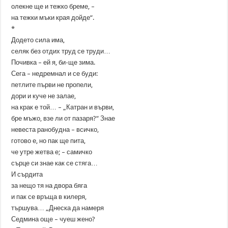
олекне ще и тежко бреме, –
на тежки мъки края дойде“.
*
Додето сила има,
селяк без отдих труд се труди…
Почивка – ей я, би-ще зима.
Сега – недремнал и се буди:
петлите първи не пропели,
дори и куче не залае,
на крак е той… – „Катран и върви,
бре мъжо, взе ли от пазаря?“ Знае
невеста ранобудна – всичко,
готово е, но пак ще пита,
че утре жетва е; – самичко
сърце си знае как се стяга…
И сърдита
за нещо тя на двора бяга
и пак се връща в килеря,
тършува… „Днеска да намеря
Седмина още – чуеш жено?