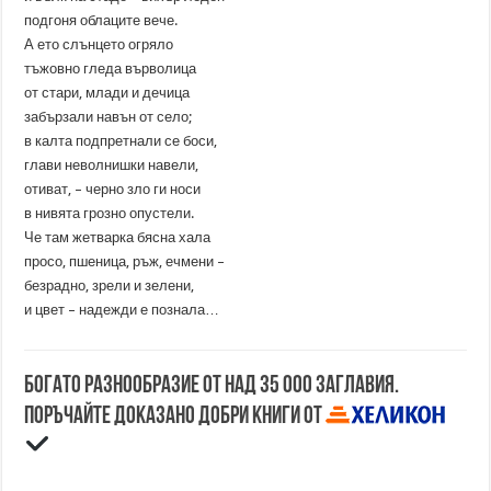
подгоня облаците вече.
А ето слънцето огряло
тъжовно гледа върволица
от стари, млади и дечица
забързали навън от село;
в калта подпретнали се боси,
глави неволнишки навели,
отиват, – черно зло ги носи
в нивята грозно опустели.
Че там жетварка бясна хала
просо, пшеница, ръж, ечмени –
безрадно, зрели и зелени,
и цвет – надежди е познала…
Богато разнообразие от над 35 000 заглавия.
Поръчайте доказано добри книги от