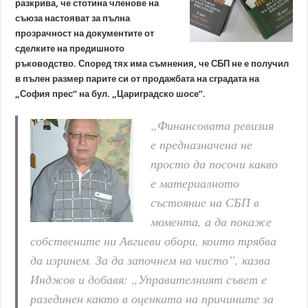
разкрива, че стотина членове на
съюза настояват за пълна
прозрачност на документите от
сделките на предишното
ръководство. Според тях има съмнения, че СБП не е получил
в пълен размер парите си от продажбата на сградата на
„София прес” на бул. „Цариградско шосе”.
„Финансовата ревизия
е предназначена не
просто да посочи какво
е материалното
състояние на СБП в
момента, а да покаже
собствените ни Авгиеви обори, които трябва
да изринем. За да започнем на чисто”, казва
Инджов и добавя: „Управителният съвет е
разединен както в оценката на причините за