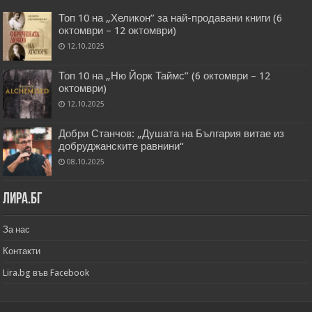
Топ 10 на „Хеликон” за най-продавани книги (6
октомври – 12 октомври)
12.10.2025
Топ 10 на „Ню Йорк Таймс” (6 октомври – 12
октомври)
12.10.2025
Добри Станчов: „Душата на България витае из
добруджанските равнини“
08.10.2025
Лира.бг
За нас
Контакти
Lira.bg във Facebook