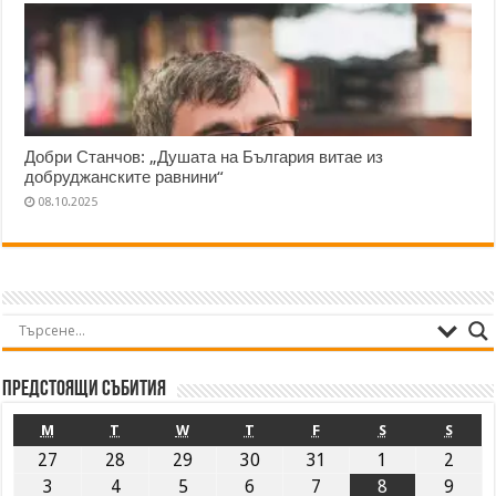
Добри Станчов: „Душата на България витае из
добруджанските равнини“
08.10.2025
Предстоящи събития
M
T
W
T
F
S
S
27
28
29
30
31
1
2
3
4
5
6
7
8
9