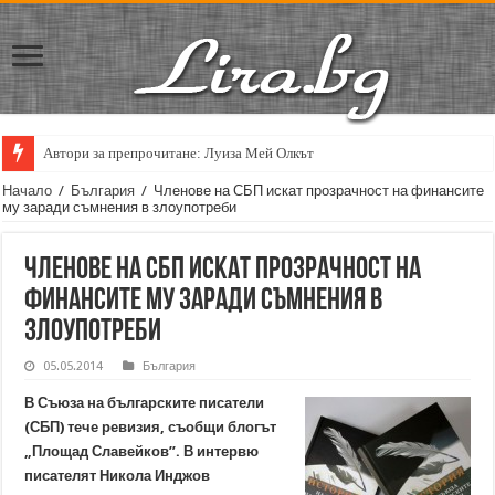
Автори за препрочитане: Луиза Мей Олкът
Кирил Кадийски: „Плачът на големия поет винаги е и сила, и съпричаст
Начало
/
България
/
Членове на СБП искат прозрачност на финансите
му заради съмнения в злоупотреби
Членове на СБП искат прозрачност на
финансите му заради съмнения в
злоупотреби
05.05.2014
България
В Съюза на българските писатели
(СБП) тече ревизия, съобщи блогът
„Площад Славейков”. В интервю
писателят Никола Инджов