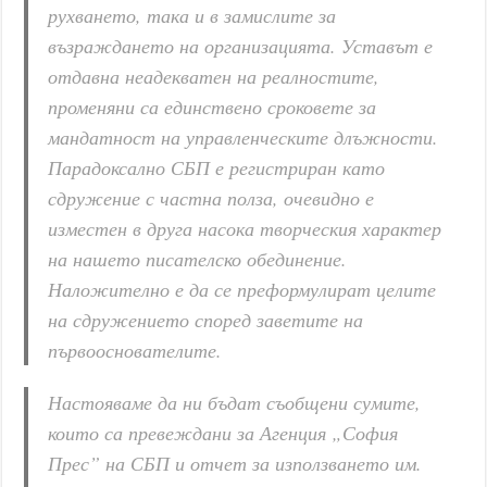
рухването, така и в замислите за
възраждането на организацията. Уставът е
отдавна неадекватен на реалностите,
променяни са единствено сроковете за
мандатност на управленческите длъжности.
Парадоксално СБП е регистриран като
сдружение с частна полза, очевидно е
изместен в друга насока творческия характер
на нашето писателско обединение.
Наложително е да се преформулират целите
на сдружението според заветите на
първооснователите.
Настояваме да ни бъдат съобщени сумите,
които са превеждани за Агенция „София
Прес” на СБП и отчет за използването им.