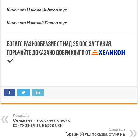
Книги от Никола Инджов
тук
Книги от Николай Петев
тук
Богато разнообразие от над 35 000 заглавия.
Поръчайте доказано добри книги от
Предишна
Сенкевич – полският класик,
който живя за народа си
Следваща
Ървин Уелш показва отлична