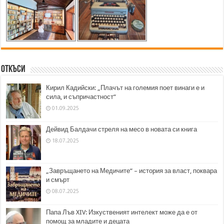
Откъси
Кирил Кадийски: „Плачът на големия поет винаги е и
сила, и съпричастност“
01.09.2025
Дейвид Балдачи стреля на месо в новата си книга
18.07.2025
„Завръщането на Медичите“ – история за власт, поквара
и смърт
08.07.2025
Папа Лъв XIV: Изкуственият интелект може да е от
помощ за младите и децата