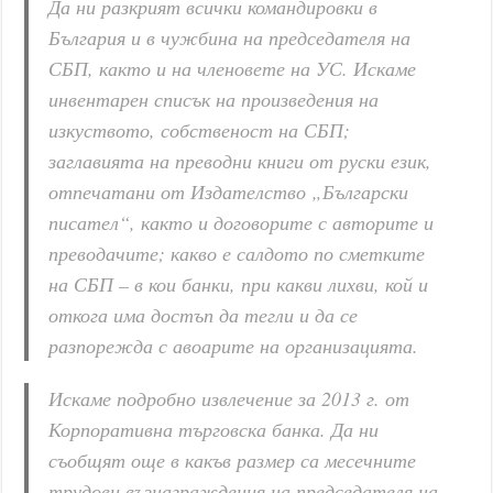
Да ни разкрият всички командировки в
България и в чужбина на председателя на
СБП, както и на членовете на УС. Искаме
инвентарен списък на произведения на
изкуството, собственост на СБП;
заглавията на преводни книги от руски език,
отпечатани от Издателство „Български
писател“, както и договорите с авторите и
преводачите; какво е салдото по сметките
на СБП – в кои банки, при какви лихви, кой и
откога има достъп да тегли и да се
разпорежда с авоарите на организацията.
Искаме подробно извлечение за 2013 г. от
Корпоративна търговска банка. Да ни
съобщят още в какъв размер са месечните
трудови възнаграждения на председателя на