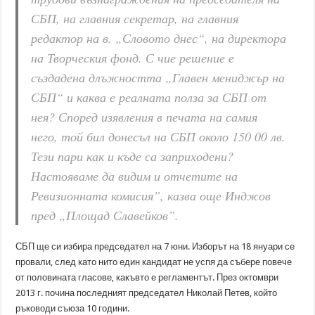
СБП, на главния секретар, на главния
редактор на в. „Словото днес“, на директора
на Творческия фонд. С чие решение е
създадена длъжността „Главен мениджър на
СБП“ и каква е реалната полза за СБП от
нея? Според изявления в печата на самия
него, той бил донесъл на СБП около 150 00 лв.
Тези пари как и къде са заприходени?
Настояваме да видим и отчетите на
Ревизионната комисия”, казва още Инджов
пред „Площад Славейков”.
СБП ще си избира председател на 7 юни. Изборът на 18 януари се
провали, след като нито един кандидат не успя да събере повече
от половината гласове, какъвто е регламентът. През октомври
2013 г. почина последният председател Николай Петев, който
ръководи съюза 10 години.