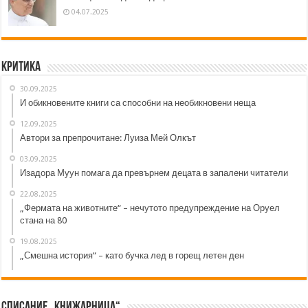
04.07.2025
Критика
30.09.2025
И обикновените книги са способни на необикновени неща
12.09.2025
Автори за препрочитане: Луиза Мей Олкът
03.09.2025
Изадора Муун помага да превърнем децата в запалени читатели
22.08.2025
„Фермата на животните“ – нечутото предупреждение на Оруел
стана на 80
19.08.2025
„Смешна история“ – като бучка лед в горещ летен ден
Списание „Книжарница“