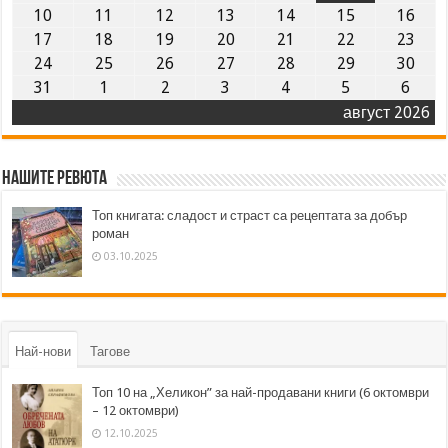
10
11
12
13
14
15
16
17
18
19
20
21
22
23
24
25
26
27
28
29
30
31
1
2
3
4
5
6
август 2026
Нашите ревюта
Топ книгата: сладост и страст са рецептата за добър
роман
03.10.2025
Най-нови
Тагове
Топ 10 на „Хеликон” за най-продавани книги (6 октомври
– 12 октомври)
12.10.2025