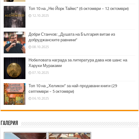
Топ 10 на „Ню Йорк Таймс” (6 октомври – 12 октомври)
12.10.2025
Добри Станчов: „Душата на България витае из
добруджанските равнини“
08.10.2025
Нобеловата награда за литература дава нов шанс на
Харуки Мураками
07.10.2025
Топ 10 на „Хеликон” за най-продавани книги (29
септември – 5 октомври)
06.10.2025
Галерия