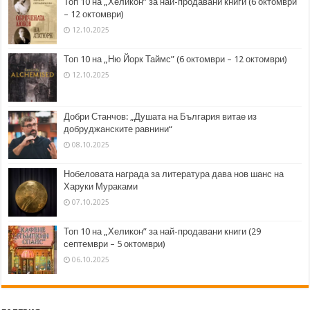
Топ 10 на „Хеликон” за най-продавани книги (6 октомври
– 12 октомври)
12.10.2025
Топ 10 на „Ню Йорк Таймс” (6 октомври – 12 октомври)
12.10.2025
Добри Станчов: „Душата на България витае из
добруджанските равнини“
08.10.2025
Нобеловата награда за литература дава нов шанс на
Харуки Мураками
07.10.2025
Топ 10 на „Хеликон” за най-продавани книги (29
септември – 5 октомври)
06.10.2025