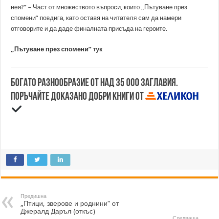
нея?” – Част от множеството въпроси, които „Пътуване през
спомени” повдига, като оставя на читателя сам да намери
отговорите и да даде финалната присъда на героите.
„Пътуване през спомени”
тук
Богато разнообразие от над 35 000 заглавия.
Поръчайте доказано добри книги от
Предишна
„Птици, зверове и роднини“ от
Джералд Даръл (откъс)
Следваща