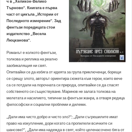
ч в „Хеликон-Велико
Търново”. Книгата е първа
част от цикъла „Истории от
Последното измерение”. Зад
фентъзи поредицата стои
издателство „Весела
Люцканова“.
Романът е колкото фентъзи,
толкова и реплика на реално
заобикалящия ни свят.
Опитвайки се да избяга от идеята за група приключенци, борещи
се срещу злото, авторът ориентира сюжета към герои, които вече
са се потдали на порочната си природа, опитвайки се да спасят
собственото си съществуване. Маринов не залага толкова на
мелетата и насилието, типични за фентъзи жанра, а отваря редица
философски и социални проблеми и дилеми.
„Дали има чисто добро и чисто зло?”; „Дали съгрешилите имат
право на изкупление, дори когато са пропилели всичките си
шансове?”, „Дали има надежда в свят, който целенасочено бяга от