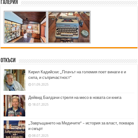
Галерия
Откъси
Кирил Кадийски: „Плачът на големия поет винаги е и
сила, и съпричастност“
01.09.2025
Дейвид Балдачи стреля на месо в новата си книга
18.07.2025
„Завръщането на Медичите“ – история за власт, поквара
и смърт
08.07.2025