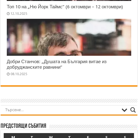
Топ 10 на „Ню Йорк Таймс” (6 октомври – 12 октомври)
12.10.2025
Добри Станчов: „Душата на България витае из
добруджанските равнини“
08.10.2025
Предстоящи събития
M
T
W
T
F
S
S