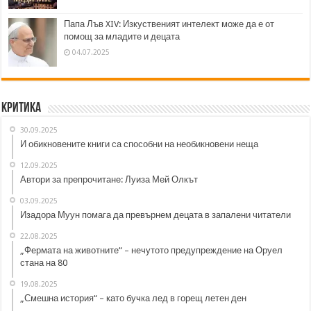
Папа Лъв XIV: Изкуственият интелект може да е от
помощ за младите и децата
04.07.2025
Критика
30.09.2025
И обикновените книги са способни на необикновени неща
12.09.2025
Автори за препрочитане: Луиза Мей Олкът
03.09.2025
Изадора Муун помага да превърнем децата в запалени читатели
22.08.2025
„Фермата на животните“ – нечутото предупреждение на Оруел
стана на 80
19.08.2025
„Смешна история“ – като бучка лед в горещ летен ден