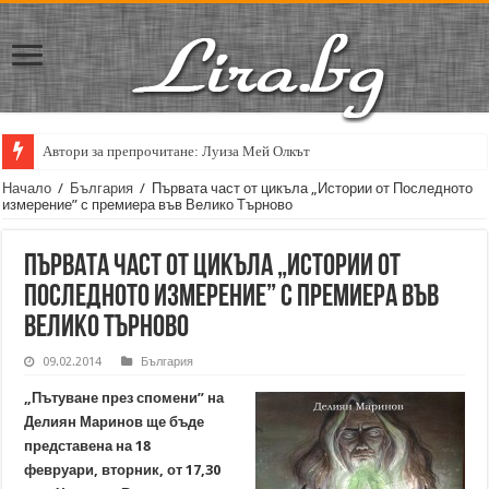
Автори за препрочитане: Луиза Мей Олкът
Начало
/
България
/
Първата част от цикъла „Истории от Последното
измерение” с премиера във Велико Търново
Първата част от цикъла „Истории от
Последното измерение” с премиера във
Велико Търново
09.02.2014
България
„Пътуване през спомени” на
Делиян Маринов ще бъде
представена на 18
февруари, вторник, от 17,30