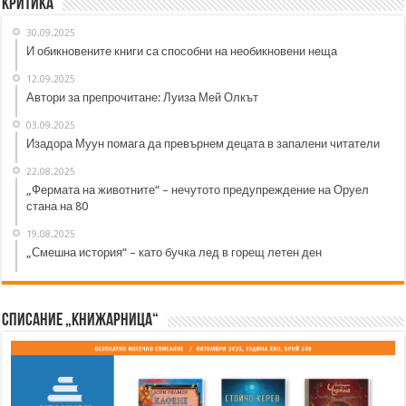
Критика
30.09.2025
И обикновените книги са способни на необикновени неща
12.09.2025
Автори за препрочитане: Луиза Мей Олкът
03.09.2025
Изадора Муун помага да превърнем децата в запалени читатели
22.08.2025
„Фермата на животните“ – нечутото предупреждение на Оруел
стана на 80
19.08.2025
„Смешна история“ – като бучка лед в горещ летен ден
Списание „Книжарница“