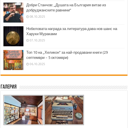
Добри Станчов: „Душата на България витае из
добруджанските равнини“
08.10.2025
Нобеловата награда за литература дава нов шанс на
Харуки Мураками
07.10.2025
Топ 10 на „Хеликон” за най-продавани книги (29
септември – 5 октомври)
06.10.2025
Галерия