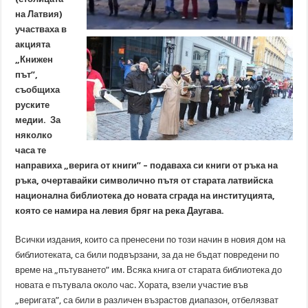
на Латвия)
участваха в
акцията
„Книжен
път”,
съобщиха
руските
медии. За
няколко
часа те
направиха „верига от книги” – подаваха си книги от ръка на
ръка, очертавайки символично пътя от старата латвийска
национална библиотека до новата сграда на институцията,
която се намира на левия бряг на река Даугава.
Всички издания, които са пренесени по този начин в новия дом на
библиотеката, са били подвързани, за да не бъдат повредени по
време на „пътуването” им. Всяка книга от старата библиотека до
новата е пътувала около час. Хората, взели участие във
„веригата”, са били в различен възрастов диапазон, отбелязват