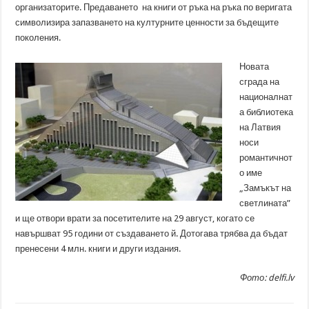
организаторите. Предаването на книги от ръка на ръка по веригата
символизира запазването на културните ценности за бъдещите
поколения.
Новата
сграда на
националнат
а библиотека
на Латвия
носи
романтичнот
о име
„Замъкът на
светлината”
и ще отвори врати за посетителите на 29 август, когато се
навършват 95 години от създаването й. Дотогава трябва да бъдат
пренесени 4 млн. книги и други издания.
Фото: delfi.lv