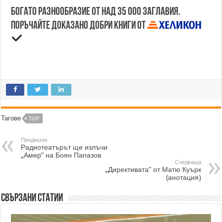
Богато разнообразие от над 35 000 заглавия.
Поръчайте доказано добри книги от
Тагове
TOP
Предишна
Радиотеатърът ще излъчи
„Амер” на Боян Папазов
Следваща
„Директивата” от Матю Куърк
(анотация)
Свързани статии