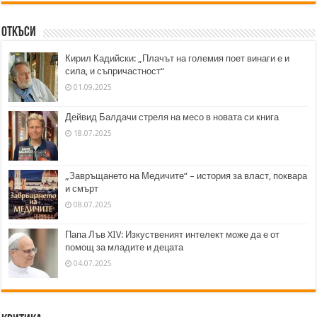
Откъси
Кирил Кадийски: „Плачът на големия поет винаги е и
сила, и съпричастност“
01.09.2025
Дейвид Балдачи стреля на месо в новата си книга
18.07.2025
„Завръщането на Медичите“ – история за власт, поквара
и смърт
08.07.2025
Папа Лъв XIV: Изкуственият интелект може да е от
помощ за младите и децата
04.07.2025