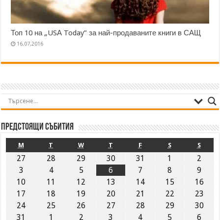
Топ 10 на „USА Today” за най-продаваните книги в САЩ
16.07.2016
Предстоящи събития
M
T
W
T
F
S
S
27
28
29
30
31
1
2
3
4
5
6
7
8
9
10
11
12
13
14
15
16
17
18
19
20
21
22
23
24
25
26
27
28
29
30
31
1
2
3
4
5
6