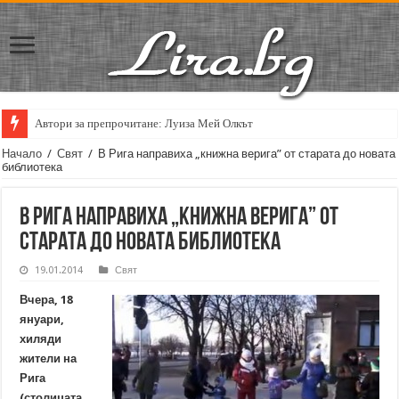
Автори за препрочитане: Луиза Мей Олкът
Кирил Кадийски: „Плачът на големия поет винаги е и сила, и съпричаст
Начало
/
Свят
/
В Рига направиха „книжна верига” от старата до новата
библиотека
В Рига направиха „книжна верига” от
старата до новата библиотека
19.01.2014
Свят
Вчера, 18
януари,
хиляди
жители на
Рига
(столицата