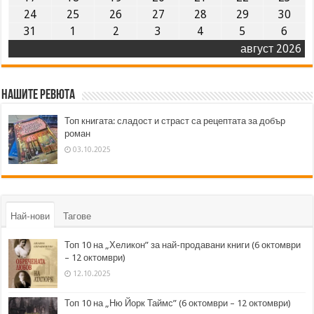
24
25
26
27
28
29
30
31
1
2
3
4
5
6
август 2026
Нашите ревюта
Топ книгата: сладост и страст са рецептата за добър
роман
03.10.2025
Най-нови
Тагове
Топ 10 на „Хеликон” за най-продавани книги (6 октомври
– 12 октомври)
12.10.2025
Топ 10 на „Ню Йорк Таймс” (6 октомври – 12 октомври)