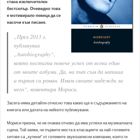
стана изключителен
бестселър. Очевидно това
е мотивирало певеца да се
насочи към писане.
„През 2013 г.
публикувах
„Autobiography“,
която постигна повече успех от всеки един
от моите албуми. Да, на път съм да напиша
и първия си роман. Имам своите надежди за
него“, коментира Мориси.
Засега няма детайли относно това какво ще е съдържанието на
книгата или датата на нейното публикуване.
Мориси призна, че не очаква отново да има успехи на музикалната
сцена. Той заяви, че първите места в класациите за най-големите
хитове са „купени“ от големите звукозаписни компании, които ги