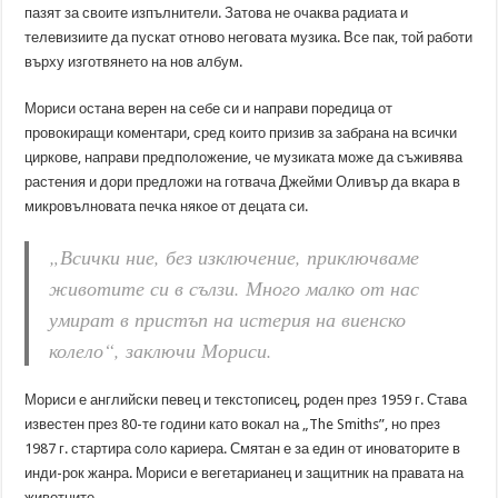
пазят за своите изпълнители. Затова не очаква радиата и
телевизиите да пускат отново неговата музика. Все пак, той работи
върху изготвянето на нов албум.
Мориси остана верен на себе си и направи поредица от
провокиращи коментари, сред които призив за забрана на всички
циркове, направи предположение, че музиката може да съживява
растения и дори предложи на готвача Джейми Оливър да вкара в
микровълновата печка някое от децата си.
„Всички ние, без изключение, приключваме
животите си в сълзи. Много малко от нас
умират в пристъп на истерия на виенско
колело“, заключи Мориси.
Мориси е английски певец и текстописец, роден през 1959 г. Става
известен през 80-те години като вокал на „The Smiths”, но през
1987 г. стартира соло кариера. Смятан е за един от иноваторите в
инди-рок жанра. Мориси е вегетарианец и защитник на правата на
животните.