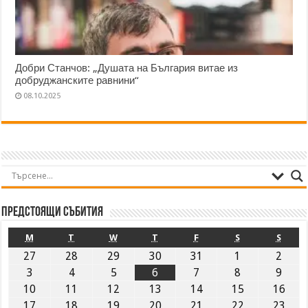
Добри Станчов: „Душата на България витае из
добруджанските равнини“
08.10.2025
Предстоящи събития
M
T
W
T
F
S
S
27
28
29
30
31
1
2
3
4
5
6
7
8
9
10
11
12
13
14
15
16
17
18
19
20
21
22
23