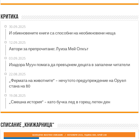
Критика
30.09.2025
И обикновените книги са способни на необикновени неща
12.09.2025
Автори за препрочитане: Луиза Мей Олкът
03.09.2025
Изадора Муун помага да превърнем децата в запалени читатели
22.08.2025
„Фермата на животните“ – нечутото предупреждение на Оруел
стана на 80
19.08.2025
„Смешна история“ – като бучка лед в горещ летен ден
Списание „Книжарница“