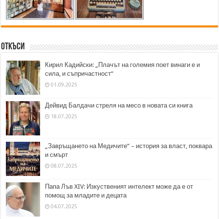
Откъси
Кирил Кадийски: „Плачът на големия поет винаги е и
сила, и съпричастност“
01.09.2025
Дейвид Балдачи стреля на месо в новата си книга
18.07.2025
„Завръщането на Медичите“ – история за власт, поквара
и смърт
08.07.2025
Папа Лъв XIV: Изкуственият интелект може да е от
помощ за младите и децата
04.07.2025