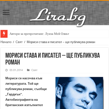
Автори за препрочитане: Луиза Мей Олкът
Кирил Кадийски: „Плачът на големия поет винаги е и сила, и съпричаст
Начало
/
Свят
/
Мориси става и писател – ще публикува роман
Мориси става и писател – ще публикува
роман
03.01.2014
Свят
Мориси се насочва към
литературата. Той ще
публикува роман, съобщи
„Гардиън“.
Автобиографията на
британския изпълнител