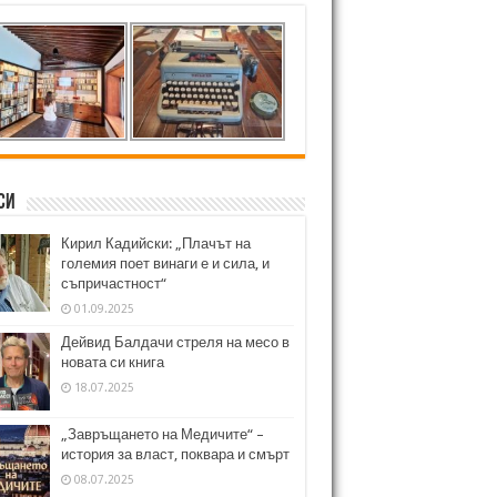
си
Кирил Кадийски: „Плачът на
големия поет винаги е и сила, и
съпричастност“
01.09.2025
Дейвид Балдачи стреля на месо в
новата си книга
18.07.2025
„Завръщането на Медичите“ –
история за власт, поквара и смърт
08.07.2025