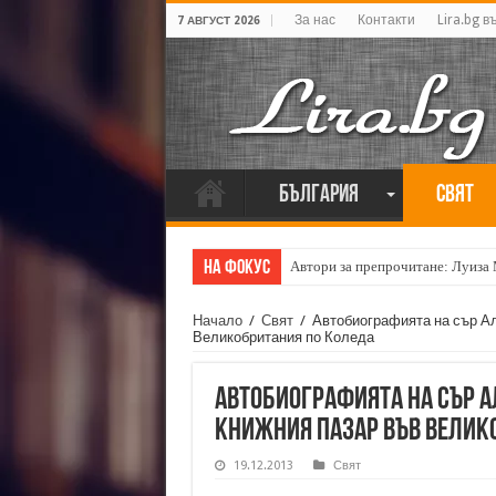
За нас
Контакти
Lira.bg в
7 АВГУСТ 2026
България
Свят
На фокус
Автори за препрочитане: Луиза
Начало
/
Свят
/
Автобиографията на сър А
Великобритания по Коледа
Автобиографията на сър 
книжния пазар във Велик
19.12.2013
Свят