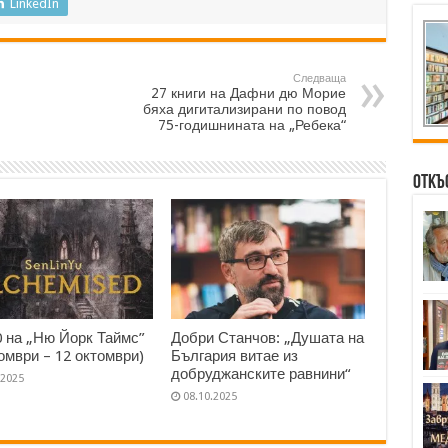
LinkedIn
Следваща
27 книги на Дафни дю Морие
бяха дигитализирани по повод
75-годишнината на „Ребека“
Откъ
0 на „Ню Йорк Таймс”
Добри Станчов: „Душата на
томври – 12 октомври)
България витае из
добруджанските равнини“
.2025
08.10.2025