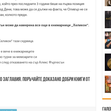
, който през последните 3 години беше на първа позиция
ед Дени, това може да се дължи на факта, че Оливър не се
ан, колкото преди.
ън може да намерена все още в книжарници „Хеликон“.
еликон” тази седмица
е вече в книжарниците
о турне за мемоарите си
и след отказването на сър Алекс Фъргюсън
00 заглавия. Поръчайте доказано добри книги от
Гале