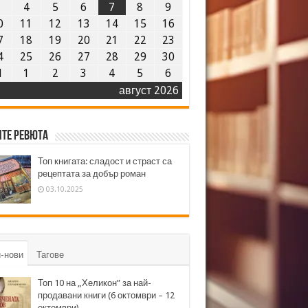
3
4
5
6
7
8
9
0
11
12
13
14
15
16
7
18
19
20
21
22
23
4
25
26
27
28
29
30
1
1
2
3
4
5
6
август 2026
те ревюта
Топ книгата: сладост и страст са
рецептата за добър роман
03.10.2025
-нови
Тагове
Топ 10 на „Хеликон” за най-
продавани книги (6 октомври – 12
октомври)