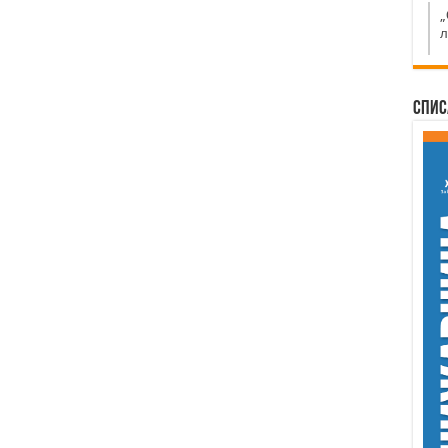
„
л
Спис