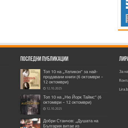
Последни публикации
Лир
Топ 10 на „Хеликон” за най-
За н
продавани книги (6 октомври –
Конт
12 октомври)
12.10.2025
Lira.
Топ 10 на „Ню Йорк Таймс” (6
октомври – 12 октомври)
12.10.2025
Добри Станчов: „Душата на
България витае из