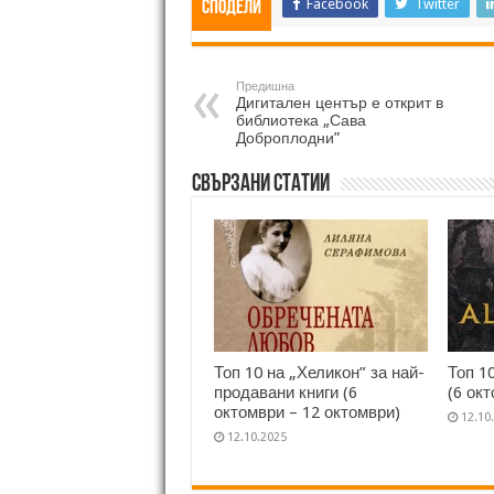
Facebook
Twitter
Сподели
Предишна
Дигитален център е открит в
библиотека „Сава
Доброплодни”
Свързани статии
Топ 10 на „Хеликон” за най-
Топ 1
продавани книги (6
(6 ок
октомври – 12 октомври)
12.10
12.10.2025