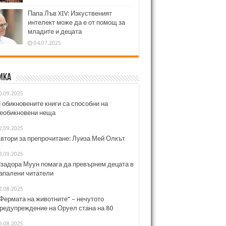
Папа Лъв XIV: Изкуственият
интелект може да е от помощ за
младите и децата
04.07.2025
ика
0.09.2025
 обикновените книги са способни на
еобикновени неща
2.09.2025
втори за препрочитане: Луиза Мей Олкът
3.09.2025
задора Муун помага да превърнем децата в
апалени читатели
2.08.2025
Фермата на животните“ – нечутото
редупреждение на Оруел стана на 80
9.08.2025