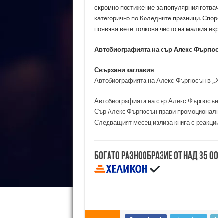
скромно постижение за популярния готвач
категорично по Коледните празници. Спор
появява вече толкова често на малкия екр
Автобиографията на сър Алекс Фъргюс
Свързани заглавия
Автобиографията на Алекс Фъргюсън в „Х
Автобиографията на сър Алекс Фъргюсън 
Сър Алекс Фъргюсън прави промоционалн
Следващият месец излиза книга с реакци
Богато разнообразие от над 35 0