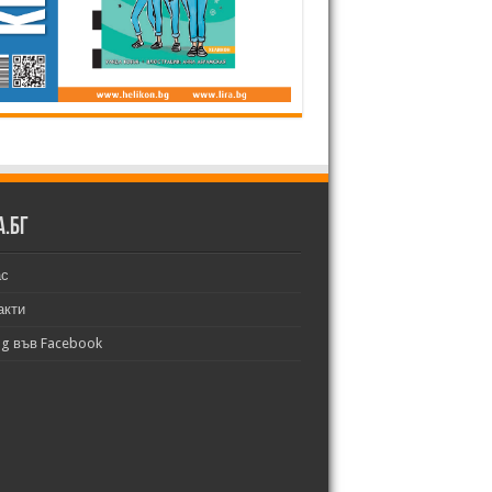
а.бг
ас
акти
bg във Facebook