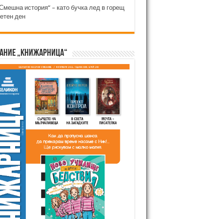
Смешна история“ – като бучка лед в горещ
етен ден
ание „Книжарница“