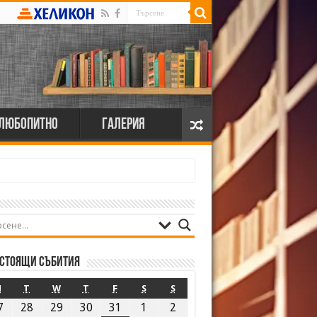
Любопитно
Галерия
стоящи събития
M
T
W
T
F
S
S
7
28
29
30
31
1
2