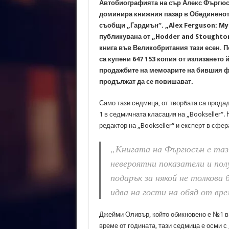
Автобиографията на сър Алекс Фъргюс
доминира книжния пазар в Обединенот
съобщи „Гардиън“. „Alex Ferguson: My
публикувана от „Hodder and Stoughton
книга във Великобритания тази есен. П
са купени 647 153 копия от излизането 
продажбите на мемоарите на бившия 
продължат да се повишават.
Само тази седмица, от творбата са продад
1 в седмичната класация на „Bookseller“.
редактор на „Bookseller“ и експерт в сфер
„Книгата на Фъргюсън е тази
невероятни показатели и пол
подарък за някой не толкова 
идва на гости на обяд от вре
Джейми Оливър, който обикновено е №1 в
време от годината, тази седмица е осми с „