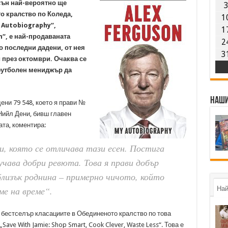
ън най-вероятно ще
о кралство по Коледа,
1
 Autobiography“,
1
“, е най-продаваната
2
о последни дадени, от нея
3
й през октомври. Очаква се
футболен мениджър да
Наши
ени 79 548, което я прави №
 Нийл Дени, бивш главен
ата, коментира:
, която се отличава тази есен. Постига
учава добри ревюта. Това я прави добър
близък роднина – примерно чичото, който
ме на време“.
Най
 бестселър класациите в Обединеното кралство по това
Save With Jamie: Shop Smart, Cook Clever, Waste Less“. Това е