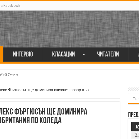
ъв Facebook
Интервю
Класации
Читатели
 Мей Олкът
лекс Фъргюсън ще доминира книжния пазар във
Алекс Фъргюсън ще доминира
Пред
обритания по Коледа
2