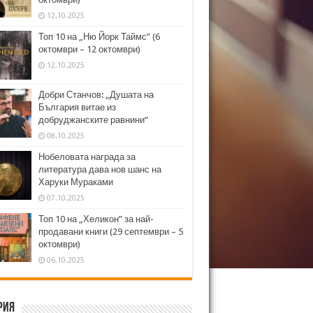
12.10.2025
Топ 10 на „Ню Йорк Таймс” (6
октомври – 12 октомври)
12.10.2025
Добри Станчов: „Душата на
България витае из
добруджанските равнини“
08.10.2025
Нобеловата награда за
литература дава нов шанс на
Харуки Мураками
07.10.2025
Топ 10 на „Хеликон” за най-
продавани книги (29 септември – 5
октомври)
06.10.2025
рия