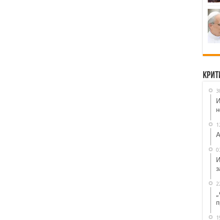
Крит
3
И
н
1
А
0
И
з
2
„
п
1