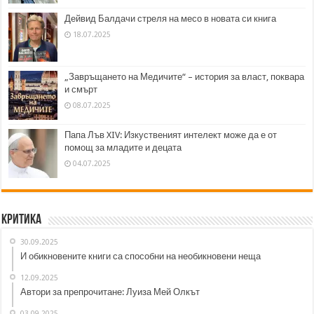
Дейвид Балдачи стреля на месо в новата си книга
18.07.2025
„Завръщането на Медичите“ – история за власт, поквара
и смърт
08.07.2025
Папа Лъв XIV: Изкуственият интелект може да е от
помощ за младите и децата
04.07.2025
Критика
30.09.2025
И обикновените книги са способни на необикновени неща
12.09.2025
Автори за препрочитане: Луиза Мей Олкът
03.09.2025