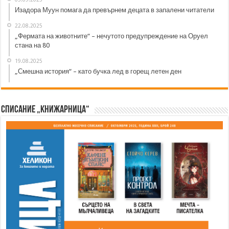
Изадора Муун помага да превърнем децата в запалени читатели
22.08.2025
„Фермата на животните“ – нечутото предупреждение на Оруел
стана на 80
19.08.2025
„Смешна история“ – като бучка лед в горещ летен ден
Списание „Книжарница“