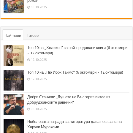
роман
03.10.2025
Най-нови
Тагове
Топ 10 на „Хеликон” за най-продавани книги (6 октомври
– 12 октомври)
12.10.2025
Топ 10 на „Ню Йорк Таймс” (6 октомври – 12 октомври)
12.10.2025
Добри Станчов: „Душата на България витае из
добруджанските равнини“
08.10.2025
Нобеловата награда за литература дава нов шанс на
Харуки Мураками