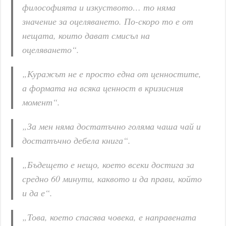
философията и изкуството… то няма
значение за оцеляването. По-скоро то е от
нещата, които дават смисъл на
оцеляването“.
„Куражът не е просто една от ценностите,
а формата на всяка ценност в кризисния
момент“.
„За мен няма достатъчно голяма чаша чай и
достатъчно дебела книга“.
„Бъдещето е нещо, което всеки достига за
средно 60 минути, каквото и да прави, който
и да е“.
„Това, което спасява човека, е направената