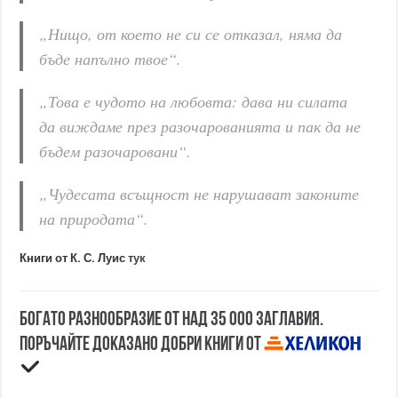
„Нищо, от което не си се отказал, няма да
бъде напълно твое“.
„Това е чудото на любовта: дава ни силата
да виждаме през разочарованията и пак да не
бъдем разочаровани“.
„Чудесата всъщност не нарушават законите
на природата“.
Книги от К. С. Луис
тук
Богато разнообразие от над 35 000 заглавия.
Поръчайте доказано добри книги от