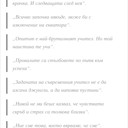
крачка. И следващата след нея“.
„Всичко започва някъде, може би с
изключение на екватора“.
„Опитът е най-бруталният учител. Но той
наистина те учи“.
„Провалите са стълбовете по пътя към
успеха“.
„Задачата на съвременния учител не е да
изсича джунгли, а да напоява пустини“.
„Никой не ми беше казвал, че чувствата
скръб и страх са толкова близки“.
„Ние сме това, което вярваме, че сме“.