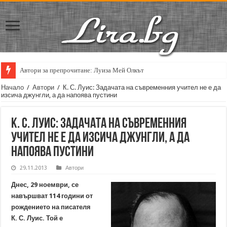
Автори за препрочитане: Луиза Мей Олкът
Начало
/
Автори
/
К. С. Луис: Задачата на съвременния учител не е да
изсича джунгли, а да напоява пустини
К. С. Луис: Задачата на съвременния
учител не е да изсича джунгли, а да
напоява пустини
29.11.2013
Автори
Днес, 29 ноември, се
навършват 114 години от
рождението на писателя
К. С. Луис. Той е