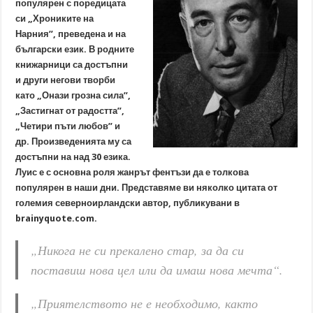
популярен с поредицата
си „Хрониките на
Нарния”, преведена и на
български език. В родните
книжарници са достъпни
и други негови творби
като „Онази грозна сила”,
„Застигнат от радостта”,
„Четири пъти любов” и
др. Произведенията му са
достъпни на над 30 езика.
Луис е с основна роля жанрът фентъзи да е толкова
популярен в наши дни. Представяме ви няколко цитата от
големия северноирландски автор, публикувани в
brainyquote.com.
„Никога не си прекалено стар, за да си
поставиш нова цел или да имаш нова мечта“.
„Приятелството не е необходимо, както