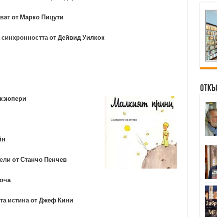
уват
от Марко Пицути
а синхронността
от Дейвид Уилкок
Откъ
Екзюпери
ийн
тели
от Станчо Пенчев
оча
та истина
от Джеф Кини