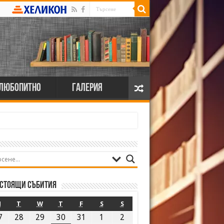
Любопитно
Галерия
стоящи събития
M
T
W
T
F
S
S
7
28
29
30
31
1
2