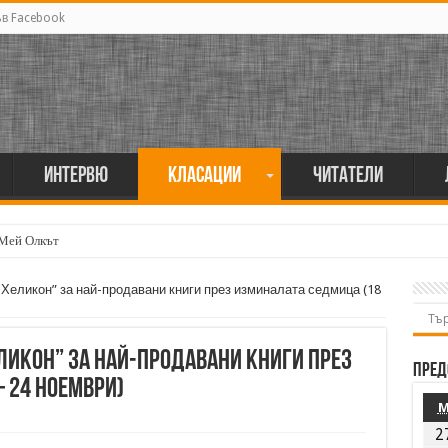
ъв Facebook
Интервю
Класации
Читатели
 Мей Олкът
„Хеликон” за най-продавани книги през изминалата седмица (18
ликон” за най-продавани книги през
Пред
 24 ноември)
2