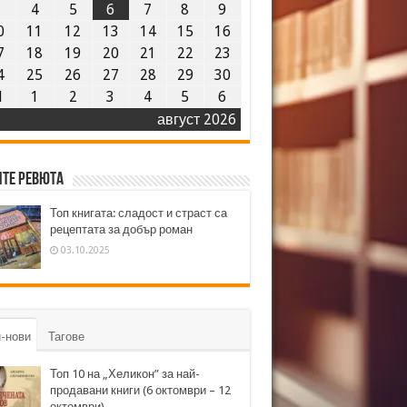
3
4
5
6
7
8
9
0
11
12
13
14
15
16
7
18
19
20
21
22
23
4
25
26
27
28
29
30
1
1
2
3
4
5
6
август 2026
те ревюта
Топ книгата: сладост и страст са
рецептата за добър роман
03.10.2025
-нови
Тагове
Топ 10 на „Хеликон” за най-
продавани книги (6 октомври – 12
октомври)