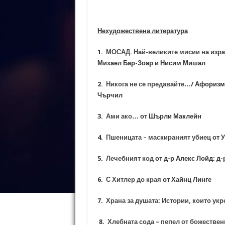
Нехудожествена литература
1.
МОСАД. Най-великите мисии на изра
Михаел Бар-Зоар и Нисим Мишал
2.
Никога не се предавайте…
/ Афоризм
Чърчил
3.
Ами ако…
от Шърли Маклейн
4.
Пшеницата – маскираният убиец
от 
5.
Лечебният код
от д-р Алекс Лойд; д
6.
С Хитлер до края
от Хайнц Линге
7.
Храна за душата: Истории, които укр
8.
Хлебната сода – пепел от божествен