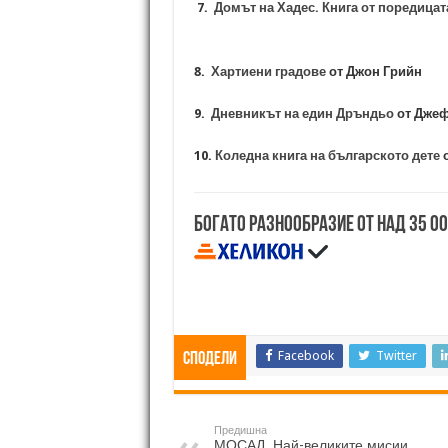
7.
Домът на Хадес. Книга от поредицат
8.
Хартиени градове
от Джон Грийн
9.
Дневникът на един Дръндьо
от Дже
10.
Коледна книга на българското дете
о
Богато разнообразие от над 35 0
Facebook
Twitter
Сподели
Предишна
МОСАД. Най-великите мисии