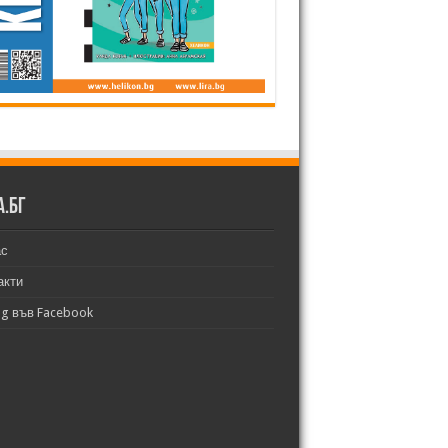
а.бг
ас
акти
bg във Facebook