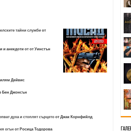
елските тайни служби
от
и и анекдоти от от Уинстън
Уилям Дейвис
-р Бен Джонсън
епват духа и стоплят сърцето
от Джак Корнфийлд
Гале
ия огън
от Росица Тодорова