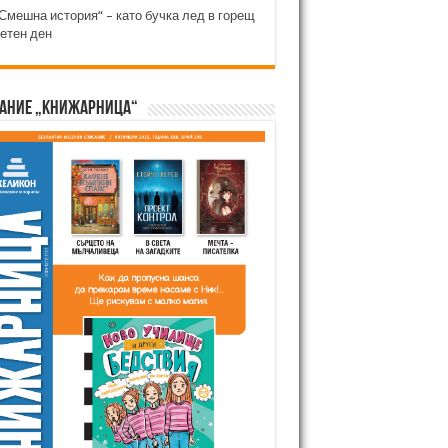
Смешна история“ – като бучка лед в горещ
етен ден
ание „Книжарница“