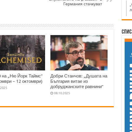
Германия стачкуват
„
л
Спис
0 на „Ню Йорк Таймс”
Добри Станчов: „Душата на
томври – 12 октомври)
България витае из
добруджанските равнини“
.2025
08.10.2025