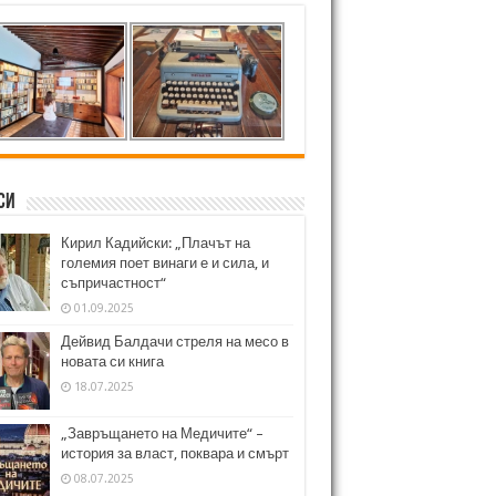
си
Кирил Кадийски: „Плачът на
големия поет винаги е и сила, и
съпричастност“
01.09.2025
Дейвид Балдачи стреля на месо в
новата си книга
18.07.2025
„Завръщането на Медичите“ –
история за власт, поквара и смърт
08.07.2025