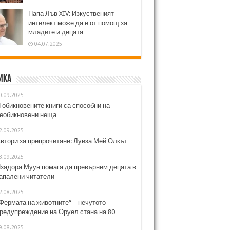
Папа Лъв XIV: Изкуственият
интелект може да е от помощ за
младите и децата
04.07.2025
ика
0.09.2025
 обикновените книги са способни на
еобикновени неща
2.09.2025
втори за препрочитане: Луиза Мей Олкът
3.09.2025
задора Муун помага да превърнем децата в
апалени читатели
2.08.2025
Фермата на животните“ – нечутото
редупреждение на Оруел стана на 80
9.08.2025