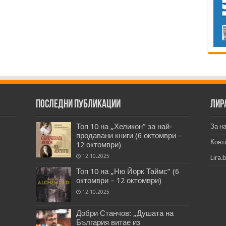
Последни публикации
Лир
Топ 10 на „Хеликон” за най-
За н
продавани книги (6 октомври –
Конт
12 октомври)
12.10.2025
Lira.
Топ 10 на „Ню Йорк Таймс” (6
октомври – 12 октомври)
12.10.2025
Добри Станчов: „Душата на
България витае из