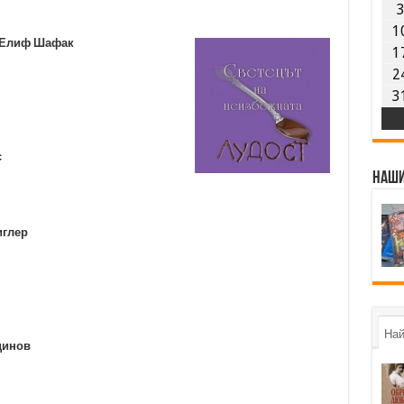
1
 Елиф Шафак
1
2
3
к
мс
Наши
иглер
Най
динов