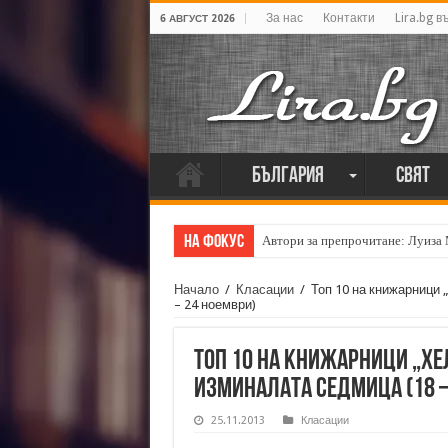
За нас
Контакти
Lira.bg в
6 АВГУСТ 2026
България
Свят
На фокус
Автори за препрочитане: Луиза
Начало
/
Класации
/
Топ 10 на книжарници 
– 24 ноември)
Топ 10 на книжарници „Хе
изминалата седмица (18 –
25.11.2013
Класации