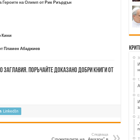
а Героите на Олимп
от Рик Риърдън
ф Кини
Крит
т Пламен Абаджиев
3
И
00 заглавия. Поръчайте доказано добри книги от
н
1
А
0
И
з
LinkedIn
2
„
п
Следваща
1
Служителите на „Амазон” в