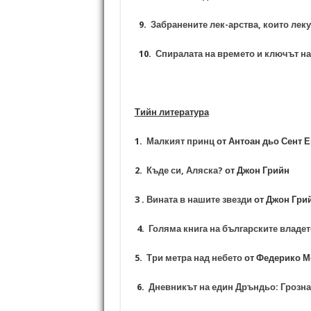
9.
Забранените лек-арства, които лек
10.
Спиралата на времето и ключът н
Тийн литература
1.
Малкият принц
от Антоан дьо Сент 
2.
Къде си, Аляска?
от Джон Грийн
3 .
Вината в нашите звезди
от Джон Гр
4.
Голяма книга на българските владе
5.
Три метра над небето
от Федерико М
6.
Дневникът на един Дръндьо: Грозна