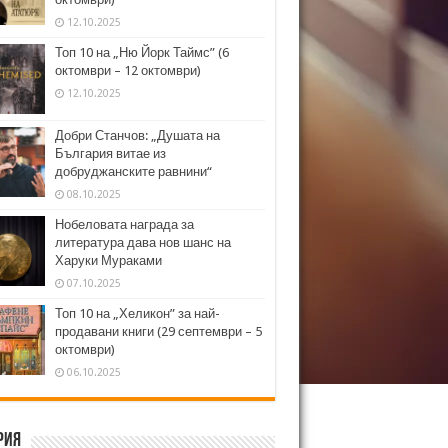
12.10.2025
Топ 10 на „Ню Йорк Таймс” (6
октомври – 12 октомври)
12.10.2025
Добри Станчов: „Душата на
България витае из
добруджанските равнини“
08.10.2025
Нобеловата награда за
литература дава нов шанс на
Харуки Мураками
07.10.2025
Топ 10 на „Хеликон” за най-
продавани книги (29 септември – 5
октомври)
06.10.2025
рия