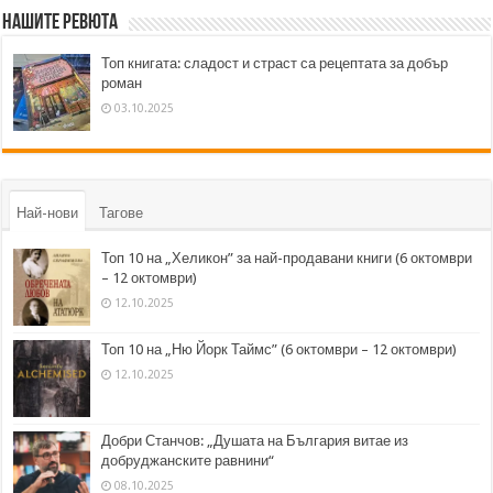
Нашите ревюта
Топ книгата: сладост и страст са рецептата за добър
роман
03.10.2025
Най-нови
Тагове
Топ 10 на „Хеликон” за най-продавани книги (6 октомври
– 12 октомври)
12.10.2025
Топ 10 на „Ню Йорк Таймс” (6 октомври – 12 октомври)
12.10.2025
Добри Станчов: „Душата на България витае из
добруджанските равнини“
08.10.2025