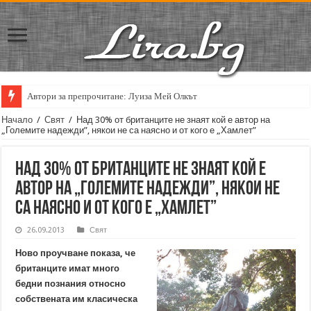
Автори за препрочитане: Луиза Мей Олкът
Кирил Кадийски: „Плачът на големия поет винаги е и сила, и съпричаст
Начало
/
Свят
/
Над 30% от британците не знаят кой е автор на
„Големите надежди”, някои не са наясно и от кого е „Хамлет”
Над 30% от британците не знаят кой е
автор на „Големите надежди”, някои не
са наясно и от кого е „Хамлет”
26.09.2013
Свят
Ново проучване показа, че
британците имат много
бедни познания относно
собствената им класическа