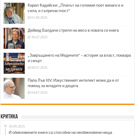
Кирил Кадийски: „Плачът на големия поет винаги е и
сила, и съпричастност“
01.09.2025
Дейвид Балдачи стреля на месо в новата си книга
18.07.2025
„Завръщането на Медичите“ – история за власт, поквара
и смърт
08.07.2025
Папа Лъв XIV: Изкуственият интелект може да е от
помощ за младите и децата
04.07.2025
Критика
30.09.2025
И обикновените книги са способни на необикновени неща