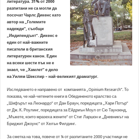
литература. 31% от 2000
разпитани не са могли да
посочат Чарлс Дикенс като
автор на „Големите
надежди”, съобщи
„Индипендънт”. Дикенс е
един от най-важните
писатели в британския
литературен канон. Един
на всеки шести пък не е
знаел, че „Хамлет” е дело
на Уилям Шекспир – най-великият драматург.
Изследването е направено от компанията „Opinium Research”. То
показва, че най-четените книги в Обединеното кралство са
„Шифърът на Леонардо” от Дан Браун, поредицата „Хари Потър”
от Дж. К. Роулинг, поредицата за Ейдриън Моул от Сю Таунзенд,
„Мъжете, които мразеха жените” от Стиг Ларшон и „Дневникът на
Бриджит Джоунс” от Хелън Филдинг.
За сметка на това, повече от ¼ от разпитаните 2000 участници не