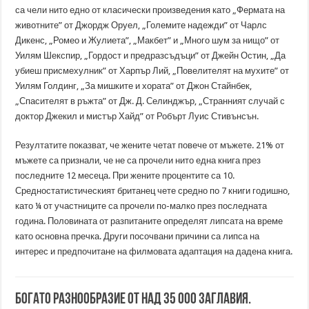
са чели нито едно от класически произведения като „Фермата на
животните” от Джордж Оруел, „Големите надежди” от Чарлс
Дикенс, „Ромео и Жулиета”, „Макбет” и „Много шум за нищо” от
Уилям Шекспир, „Гордост и предразсъдъци” от Джейн Остин, „Да
убиеш присмехулник” от Харпър Лий, „Повелителят на мухите” от
Уилям Голдинг, „За мишките и хората” от Джон Стайнбек,
„Спасителят в ръжта” от Дж. Д. Селинджър, „Странният случай с
доктор Джекил и мистър Хайд” от Робърт Луис Стивънсън.
Резултатите показват, че жените четат повече от мъжете. 21% от
мъжете са признали, че не са прочели нито една книга през
последните 12 месеца. При жените процентите са 10.
Средностатистическият британец чете средно по 7 книги годишно,
като ¼ от участниците са прочели по-малко през последната
година. Половината от разпитаните определят липсата на време
като основна пречка. Други посочвани причини са липса на
интерес и предпочитане на филмовата адаптация на дадена книга.
Богато разнообразие от над 35 000 заглавия.