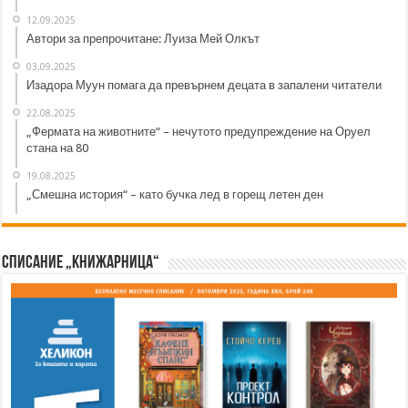
12.09.2025
Автори за препрочитане: Луиза Мей Олкът
03.09.2025
Изадора Муун помага да превърнем децата в запалени читатели
22.08.2025
„Фермата на животните“ – нечутото предупреждение на Оруел
стана на 80
19.08.2025
„Смешна история“ – като бучка лед в горещ летен ден
Списание „Книжарница“