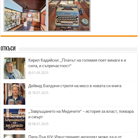
Откъси
Кирил Кадийски: „Плачът на големия поет винаги е и
сила, и съпричастност“
01.09.2025
Дейвид Балдачи стреля на месо в новата си книга
18.07.2025
„Завръщането на Медичите“ – история за власт, поквара
и смърт
08.07.2025
Папа Лъв XIV: Изкуственият интелект може да е от