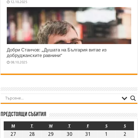
12.10.2025
Добри Станчов: „Душата на България витае из
добруджанските равнини“
08.10.2025
Предстоящи събития
M
T
W
T
F
S
S
27
28
29
30
31
1
2