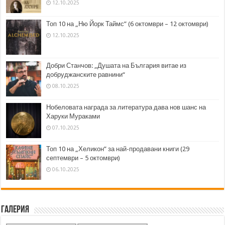
12.10.2025
Топ 10 на „Ню Йорк Таймс” (6 октомври – 12 октомври)
12.10.2025
Добри Станчов: „Душата на България витае из
добруджанските равнини“
08.10.2025
Нобеловата награда за литература дава нов шанс на
Харуки Мураками
07.10.2025
Топ 10 на „Хеликон” за най-продавани книги (29
септември – 5 октомври)
06.10.2025
Галерия