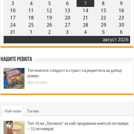
3
4
5
6
7
8
9
10
11
12
13
14
15
16
17
18
19
20
21
22
23
24
25
26
27
28
29
30
31
1
2
3
4
5
6
август 2026
Нашите ревюта
Топ книгата: сладост и страст са рецептата за добър
роман
03.10.2025
Най-нови
Тагове
Топ 10 на „Хеликон” за най-продавани книги (6 октомври
– 12 октомври)