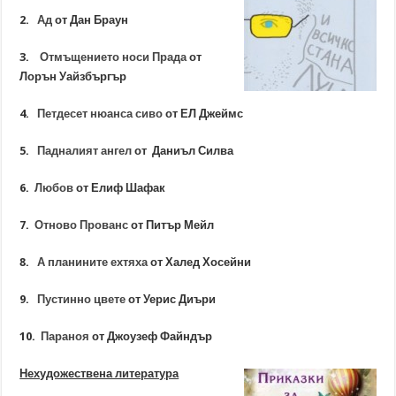
2.
Ад
от Дан Браун
3.
Отмъщението носи Прада
от
Лорън Уайзбъргър
4.
Петдесет нюанса сиво
от ЕЛ Джеймс
5.
Падналият ангел
от Даниъл Силва
6.
Любов
от Елиф Шафак
7.
Отново Прованс
от Питър Мейл
8.
А планините ехтяха
от Халед Хосейни
9.
Пустинно цвете
от Уерис Диъри
10.
Параноя
от Джоузеф Файндър
Нехудожествена литература