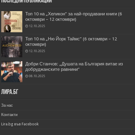
Последни публикации
Топ 10 на „Хеликон” за най-продавани книги (6
октомври – 12 октомври)
12.10.2025
Топ 10 на „Ню Йорк Таймс” (6 октомври – 12
октомври)
12.10.2025
Добри Станчов: „Душата на България витае из
добруджанските равнини“
08.10.2025
Лира.бг
За нас
Контакти
Lira.bg във Facebook