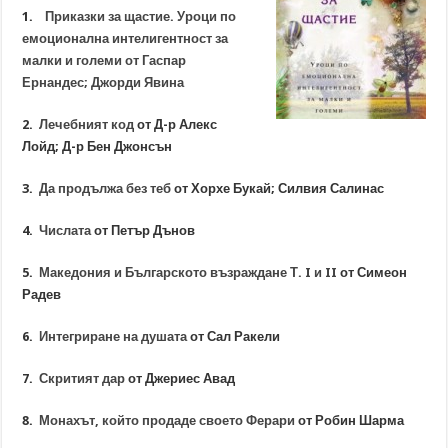
1.
Приказки за щастие. Уроци по
емоционална интелигентност за
малки и големи от Гаспар
Ернандес; Джорди Явина
2.
Лечебният код
от Д-р Алекс
Лойд; Д-р Бен Джонсън
3.
Да продължа без теб
от Хорхе Букай; Силвия Салинас
4.
Числата
от Петър Дънов
5.
Македония и Българското възраждане Т. I и II
от Симеон
Радев
6.
Интегриране на душата
от Сал Ракели
7.
Скритият дар
от Джериес Авад
8.
Монахът, който продаде своето Ферари
от Робин Шарма