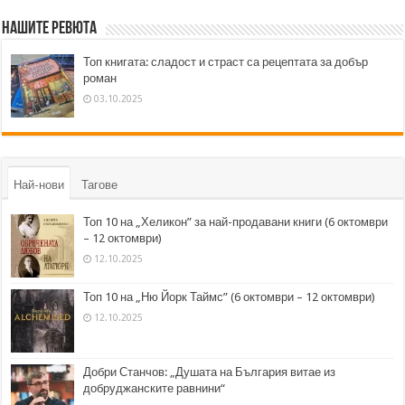
Нашите ревюта
Топ книгата: сладост и страст са рецептата за добър
роман
03.10.2025
Най-нови
Тагове
Топ 10 на „Хеликон” за най-продавани книги (6 октомври
– 12 октомври)
12.10.2025
Топ 10 на „Ню Йорк Таймс” (6 октомври – 12 октомври)
12.10.2025
Добри Станчов: „Душата на България витае из
добруджанските равнини“