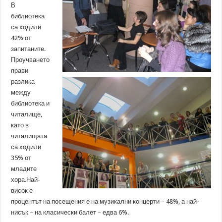
В
библиотека
са ходили
42% от
запитаните.
Проучването
прави
разлика
между
библиотека и
читалище,
като в
читалищата
са ходили
35% от
младите
хора.Най-
висок е
процентът на посещения е на музикални концерти – 48%, а най-
нисък – на класически балет – едва 6%.