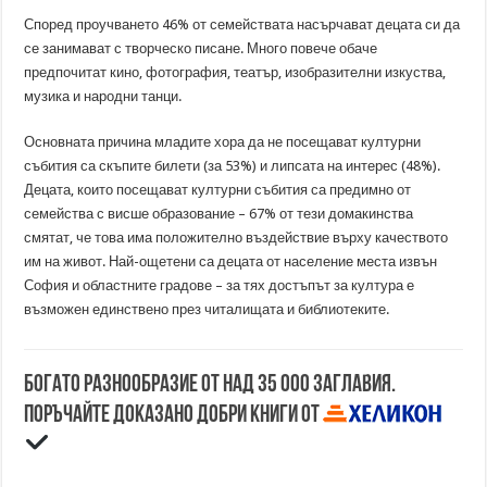
Според проучването 46% от семействата насърчават децата си да
се занимават с творческо писане. Много повече обаче
предпочитат кино, фотография, театър, изобразителни изкуства,
музика и народни танци.
Основната причина младите хора да не посещават културни
събития са скъпите билети (за 53%) и липсата на интерес (48%).
Децата, които посещават културни събития са предимно от
семейства с висше образование – 67% от тези домакинства
смятат, че това има положително въздействие върху качеството
им на живот. Най-ощетени са децата от население места извън
София и областните градове – за тях достъпът за култура е
възможен единствено през читалищата и библиотеките.
Богато разнообразие от над 35 000 заглавия.
Поръчайте доказано добри книги от