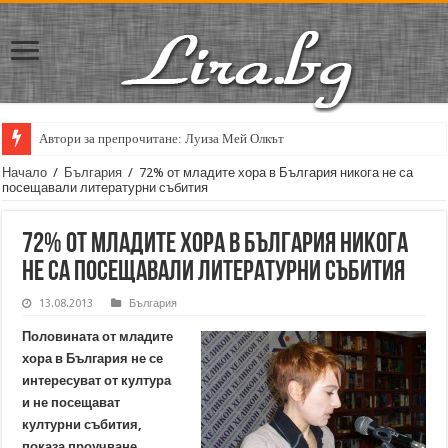
Автори за препрочитане: Луиза Мей Олкът
Начало
/
България
/
72% от младите хора в България никога не са
посещавали литературни събития
72% от младите хора в България никога
не са посещавали литературни събития
13.08.2013
България
Половината от младите
хора в България не се
интересуват от култура
и не посещават
културни събития,
показа проучване,