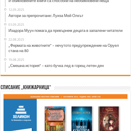
И обикновените книги са способни на необикновени неща
12.09.2025
Автори за препрочитане: Луиза Мей Олкът
03.09.2025
Изадора Муун помага да превърнем децата в запалени читатели
22.08.2025
„Фермата на животните“ – нечутото предупреждение на Оруел
стана на 80
19.08.2025
„Смешна история“ – като бучка лед в горещ летен ден
Списание „Книжарница“