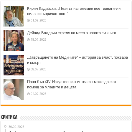
Кирил Кадийски: „Плачът на големия поет винаги е и
сила, и съпричастност“
01.09.2025
Дейвид Балдачи стреля на месо в новата си книга
18.07.2025
„Завръщането на Медичите“ – история за власт, поквара
и смърт
08.07.2025
Папа Лъв XIV: Изкуственият интелект може да е от
помощ за младите и децата
04.07.2025
Критика
30.09.2025