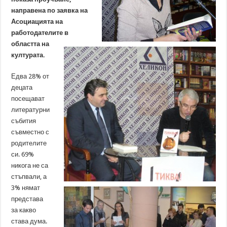
направена по заявка на
Асоциацията на
работодателите в
областта на
културата.
Едва 28% от
децата
посещават
литературни
събития
съвместно с
родителите
си. 69%
никога не са
стъпвали, а
3% нямат
представа
за какво
става дума.