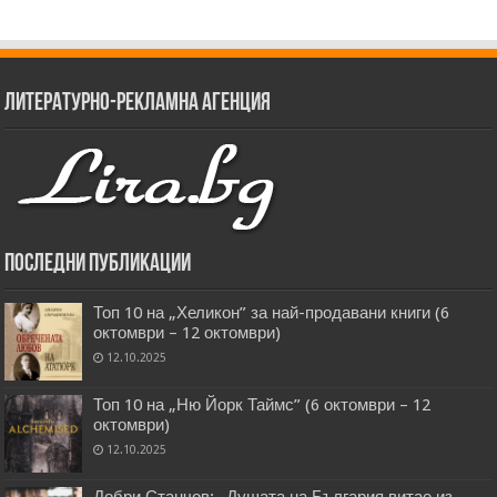
Литературно-рекламна агенция
Последни публикации
Топ 10 на „Хеликон” за най-продавани книги (6
октомври – 12 октомври)
12.10.2025
Топ 10 на „Ню Йорк Таймс” (6 октомври – 12
октомври)
12.10.2025