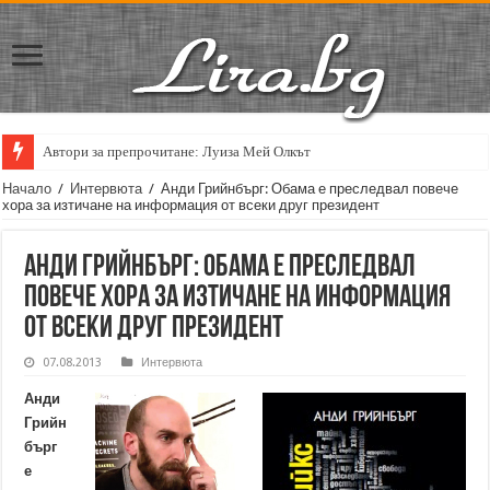
Автори за препрочитане: Луиза Мей Олкът
Кирил Кадийски: „Плачът на големия поет винаги е и сила, и съпричаст
Начало
/
Интервюта
/
Анди Грийнбърг: Обама е преследвал повече
хора за изтичане на информация от всеки друг президент
Анди Грийнбърг: Обама е преследвал
повече хора за изтичане на информация
от всеки друг президент
07.08.2013
Интервюта
Анди
Грийн
бърг
е