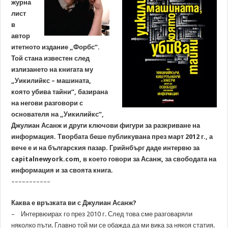
журна
лист
в
автор
итетното издание „Форбс”.
Той стана известен след
излизането на книгата му
„Уикилийкс – машината,
която убива тайни”, базирана
на негови разговори с
основателя на „Уикилийкс”,
Джулиан Асанж и други ключови фигури за разкриване на
информация. Творбата беше публикувана през март 2012 г., а
вече е и на българския пазар. Грийнбърг даде интервю за
capitalnewyork.com, в което говори за Асанж, за свободата на
информация и за своята книга.
–––––––––––
Каква е връзката ви с Джулиан Асанж?
– Интервюирах го през 2010 г. След това сме разговаряли
няколко пъти. Главно той ми се обажда да ми вика за някоя статия.