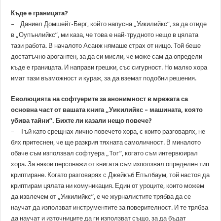
Къде е границата?
– Даниел Домшейт-Берг, който напусна „Уикилийкс”, за да отиде
в „Оупънлийкс”, ми каза, че това е най-трудното нещо в цялата
тази работа. В началото Асанж нямаше страх от нищо. Той беше
достатъчно арогантен, за да си мисли, че може сам да определи
къде е границата. И направи грешки, със сигурност. Но малко хора
имат тази възможност и кураж, за да вземат подобни решения.
Еволюцията на софтуерите за анонимност в мрежата са
основна част от вашата книга „Уикилийкс – машината, която
убива тайни”. Бихте ли казали нещо повече?
– Тъй като срещнах лично повечето хора, с които разговарях, не
бях притеснен, че ще разкрия тяхната самоличност. В миналото
обаче съм използвал софтуера „Tor”, когато съм интервюирал
хора. За някои персонажи от книгата съм използвал определен тип
криптиране. Когато разговарях с Джейкъб Епълбаум, той настоя да
криптирам цялата ни комуникация. Един от уроците, които можем
да извлечем от „Уикилийкс”, е че журналистите трябва да се
научат да използват инструментите за поверителност. И те трябва
да научат и източниците да ги използват също, за да бъдат