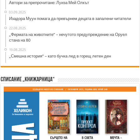
Автори за препрочитане: Луиза Мей Олкът
03.09.2025
Изадора Муун помага да превърнем децата в запалени читатели
22.08.2025
„Фермата на животните“ – нечутото предупреждение на Оруел
стана на 80
19.08.2025
„Смешна история“ – като бучка лед в горещ летен ден
Списание „Книжарница“