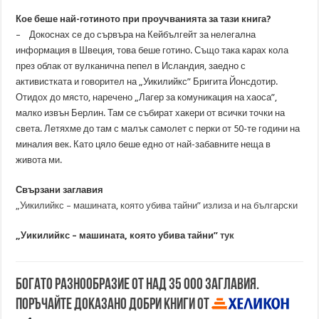
Кое беше най-готиното при проучванията за тази книга?
– Докоснах се до сървъра на Кейбългейт за нелегална
информация в Швеция, това беше готино. Също така карах кола
през облак от вулканична пепел в Исландия, заедно с
активистката и говорител на „Уикилийкс” Бригита Йонсдотир.
Отидох до място, наречено „Лагер за комуникация на хаоса”,
малко извън Берлин. Там се събират хакери от всички точки на
света. Летяхме до там с малък самолет с перки от 50-те години на
миналия век. Като цяло беше едно от най-забавните неща в
живота ми.
Свързани заглавия
„Уикилийкс – машината, която убива тайни” излиза и на български
„Уикилийкс – машината, която убива тайни”
тук
Богато разнообразие от над 35 000 заглавия.
Поръчайте доказано добри книги от