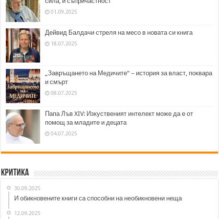
сила, и съпричастност“
01.09.2025
Дейвид Балдачи стреля на месо в новата си книга
18.07.2025
„Завръщането на Медичите“ – история за власт, поквара
и смърт
08.07.2025
Папа Лъв XIV: Изкуственият интелект може да е от
помощ за младите и децата
04.07.2025
Критика
30.09.2025
И обикновените книги са способни на необикновени неща
12.09.2025