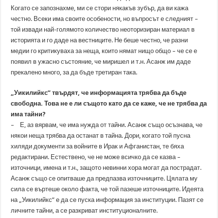
Когато се запознахме, ми се стори някакъв зубър, да ви кажа
честно. Всеки има своите особености, но въпросът е следният –
той извади най-голямото количество неоторизиран материал в
историята и го даде на вестниците. Не беше честно, че разни
медии го критикуваха за неща, които нямат нищо общо – че се е
появил в ужасно състояние, че миришел и т.н. Асанж им даде
прекалено много, за да бъде третиран така.
„Уикилийкс” твърдят, че информацията трябва да бъде
свободна. Това не е ли същото като да се каже, че не трябва да
има тайни?
– Е, аз вярвам, че има нужда от тайни. Асанж също осъзнава, че
някои неща трябва да останат в тайна. Дори, когато той пусна
хиляди документи за войните в Ирак и Афганистан, те бяха
редактирани. Естествено, че не може всичко да се казва –
източници, имена и т.н., защото невинни хора могат да пострадат.
Асанж също се опитваше да предпазва източниците. Цялата му
сила се въртеше около факта, че той пазеше източниците. Идеята
на „Уикилийкс” е да се пуска информация за институции. Пазят се
личните тайни, а се разкриват институционалните.