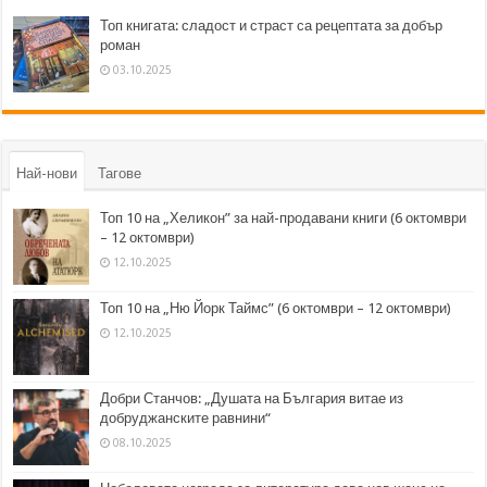
Топ книгата: сладост и страст са рецептата за добър
роман
03.10.2025
Най-нови
Тагове
Топ 10 на „Хеликон” за най-продавани книги (6 октомври
– 12 октомври)
12.10.2025
Топ 10 на „Ню Йорк Таймс” (6 октомври – 12 октомври)
12.10.2025
Добри Станчов: „Душата на България витае из
добруджанските равнини“
08.10.2025