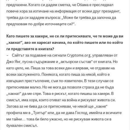
предпазени. Когато си дадем сметка, че Обама е преследвал
повече хора за изтичане на информация от всеки друг президент,
трябва да си зададем въпроса: „Може би трябва да започна да
предпазвам по-добре източниците си?”.
Като пишете за хакери, не се ли притеснявате, че те може да ви
„хакнат”, ако не харесат начина, по който пишете или по който
ги представяте в книгата?
– Сайтът за подаване на сигнали Cryptome.org, управляван от
Джо Янг, пусна съдържание и „актьорски състав” от книгата. Но
като цяло, не. Пиша за това всеки ден и вярвам, че отдавам на
всеки заслуженото. Понякога, когато пиша за някой, който е
извършил престъпление, съм по-язвителен. В тези случаи се
притеснявам малко. Но не мога да позволя страха да не бъда
„хакнат” да ме спре. Това е рискът, когато пишеш за хакери. В
смисъл, има хора, които отиват на война и рискуват живота си.
Затова аз не бива да се притеснявам, че някой ще „хакне”
профила ми в „Туитър” или, да не дава Господ, имейла и всичките
ми тайни… това би било ужасно, но не рискувам живота си в
буквален смисъл.