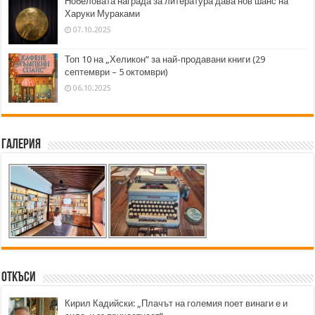
Нобеловата награда за литература дава нов шанс на
Харуки Мураками
07.10.2025
Топ 10 на „Хеликон” за най-продавани книги (29
септември – 5 октомври)
06.10.2025
Галерия
Откъси
Кирил Кадийски: „Плачът на големия поет винаги е и