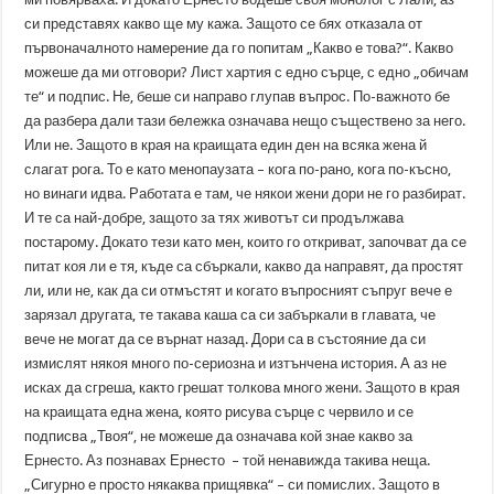
си представях какво ще му кажа. Защото се бях отказала от
първоначалното намерение да го попитам „Какво е това?“. Какво
можеше да ми отговори? Лист хартия с едно сърце, с едно „обичам
те“ и подпис. Не, беше си направо глупав въпрос. По-важното бе
да разбера дали тази бележка означава нещо съществено за него.
Или не. Защото в края на краищата един ден на всяка жена й
слагат рога. То е като менопаузата – кога по-рано, кога по-късно,
но винаги идва. Работата е там, че някои жени дори не го разбират.
И те са най-добре, защото за тях животът си продължава
постарому. Докато тези като мен, които го откриват, започват да се
питат коя ли е тя, къде са сбъркали, какво да направят, да простят
ли, или не, как да си отмъстят и когато въпросният съпруг вече е
зарязал другата, те такава каша са си забъркали в главата, че
вече не могат да се върнат назад. Дори са в състояние да си
измислят някоя много по-сериозна и изтънчена история. А аз не
исках да сгреша, както грешат толкова много жени. Защото в края
на краищата една жена, която рисува сърце с червило и се
подписва „Твоя“, не можеше да означава кой знае какво за
Ернесто. Аз познавах Ернесто – той ненавижда такива неща.
„Сигурно е просто някаква прищявка“ – си помислих. Защото в