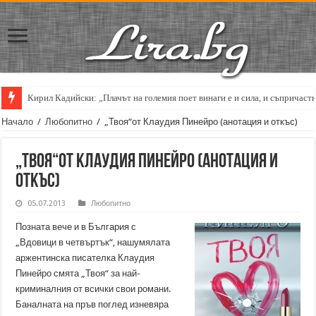
Кирил Кадийски: „Плачът на големия поет винаги е и сила, и съпричаст
Начало
/
Любопитно
/
„Твоя“от Клаудия Пинейро (анотация и откъс)
„Твоя“от Клаудия Пинейро (анотация и
откъс)
05.07.2013
Любопитно
Позната вече и в България с
„Вдовици в четвъртък“, нашумялата
аржентинска писателка Клаудия
Пинейро смята „Твоя“ за най-
криминалния от всички свои романи.
Баналната на пръв поглед изневяра