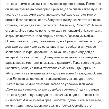
толкова време, знам ли, какво ли не разправят хората? Помислих
си, че ще трябва да поговоря с Ернесто, да го питам какво му е. Но
после си казах: „Ами ако стане като с майка ми, дето от много
питане й излезе през носа?“. Защото тя виждаше, че татко е някак
странен, и един ден взе и го попита: „Какво има, Роберто?“. А той й
отвърна: „Има това, че вече не мога да те понасям!“. На секундата
затръшна вратата и не го видяхме повече. Горката ми майка.
Освен това имах представа какво му е – Ернесто работеше по цял
ден като магаре и ако му останеше някоя свободна минута, се
записваше на курс, да учи нещо. Та как няма да е изцеден до
вечерта? Тогава си рекох: „След като имам две очи за гледане и
една глава за мислене, няма какво да питам“. Това, което виждах
например, беше, че имам страхотно семейство – дъщеря ми е
абитуриентка в гимназията, а на дома ми всеки би завидял. Освен
това Ернесто ме обичаше – това никой не можеше да отрече.
Никога нищо не ми е отказвал. Тогава се успокоих и си казах:
„Сексът ще се върне, когато му дойде времето. След като имам
толкова други неща, защо да се вторачвам в единственото, което
ми липсва“. А и не живеем през шейсетте години. Сега всеки знае,
че има и други неща, дори по-важни от секса. Семейството,