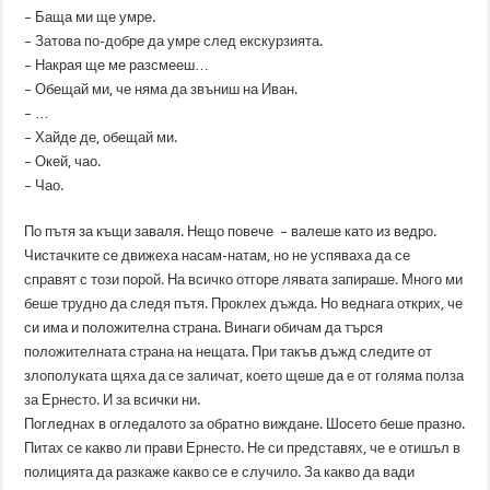
– Баща ми ще умре.
– Затова по-добре да умре след екскурзията.
– Накрая ще ме разсмееш…
– Обещай ми, че няма да звъниш на Иван.
– …
– Хайде де, обещай ми.
– Окей, чао.
– Чао.
По пътя за къщи заваля. Нещо повече – валеше като из ведро.
Чистачките се движеха насам-натам, но не успяваха да се
справят с този порой. На всичко отгоре лявата запираше. Много ми
беше трудно да следя пътя. Проклех дъжда. Но веднага открих, че
си има и положителна страна. Винаги обичам да търся
положителната страна на нещата. При такъв дъжд следите от
злополуката щяха да се заличат, което щеше да е от голяма полза
за Ернесто. И за всички ни.
Погледнах в огледалото за обратно виждане. Шосето беше празно.
Питах се какво ли прави Ернесто. Не си представях, че е отишъл в
полицията да разкаже какво се е случило. За какво да вади