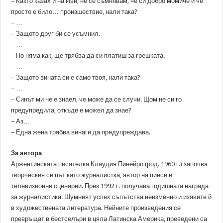
– Както казах и на Иви, не се съмнявам, че си добро момиче и че
просто е било… произшествие, нали така?
– …
– Защото друг би се усъмнил.
– …
– Но няма как, ще трябва да си платиш за грешката.
– …
– Защото вината си е само твоя, нали така?
– …
– Синът ми не е знаел, че може да се случи. Щом не си го
предупредила, откъде е можел да знае?
– Аз…
– Една жена трябва винаги да предупреждава.
За автора
Аржентинската писателка Клаудия Пинейро (род. 1960 г.) започва
творческия си път като журналистка, автор на пиеси и
телевизионни сценарии. През 1992 г. получава годишната награда
за журналистика. Шумният успех съпътства неизменно и изявите й
в художествената литература. Нейните произведения се
превръщат в бестселъри в цяла Латинска Америка, преведени са