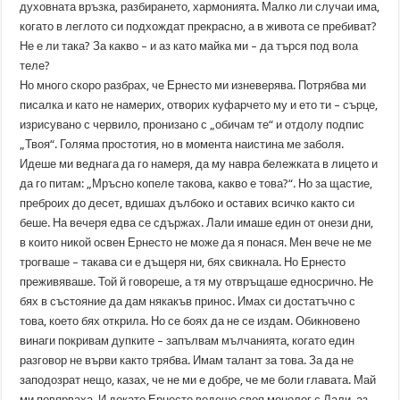
духовната връзка, разбирането, хармонията. Малко ли случаи има,
когато в леглото си подхождат прекрасно, а в живота се пребиват?
Не е ли така? За какво – и аз като майка ми – да търся под вола
теле?
Но много скоро разбрах, че Ернесто ми изневерява. Потрябва ми
писалка и като не намерих, отворих куфарчето му и ето ти – сърце,
изрисувано с червило, пронизано с „обичам те“ и отдолу подпис
„Твоя“. Голяма простотия, но в момента наистина ме заболя.
Идеше ми веднага да го намеря, да му навра бележката в лицето и
да го питам: „Мръсно копеле такова, какво е това?“. Но за щастие,
преброих до десет, вдишах дълбоко и оставих всичко както си
беше. На вечеря едва се сдържах. Лали имаше един от онези дни,
в които никой освен Ернесто не може да я понася. Мен вече не ме
трогваше – такава си е дъщеря ни, бях свикнала. Но Ернесто
преживяваше. Той й говореше, а тя му отвръщаше едносрично. Не
бях в състояние да дам някакъв принос. Имах си достатъчно с
това, което бях открила. Но се боях да не се издам. Обикновено
винаги покривам дупките – запълвам мълчанията, когато един
разговор не върви както трябва. Имам талант за това. За да не
заподозрат нещо, казах, че не ми е добре, че ме боли главата. Май
ми повярваха. И докато Ернесто водеше своя монолог с Лали, аз