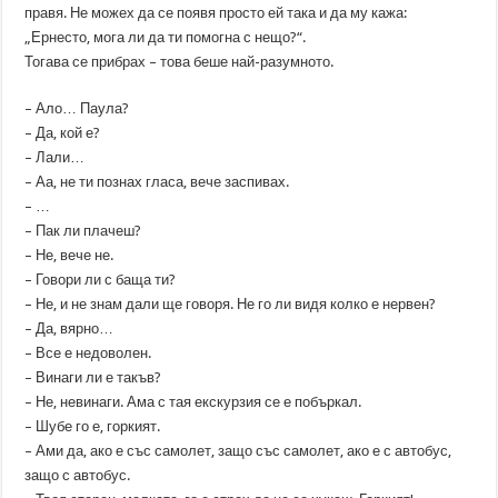
правя. Не можех да се появя просто ей така и да му кажа:
„Ернесто, мога ли да ти помогна с нещо?“.
Тогава се прибрах – това беше най-разумното.
– Ало… Паула?
– Да, кой е?
– Лали…
– Аа, не ти познах гласа, вече заспивах.
– …
– Пак ли плачеш?
– Не, вече не.
– Говори ли с баща ти?
– Не, и не знам дали ще говоря. Не го ли видя колко е нервен?
– Да, вярно…
– Все е недоволен.
– Винаги ли е такъв?
– Не, невинаги. Ама с тая екскурзия се е побъркал.
– Шубе го е, горкият.
– Ами да, ако е със самолет, защо със самолет, ако е с автобус,
защо с автобус.