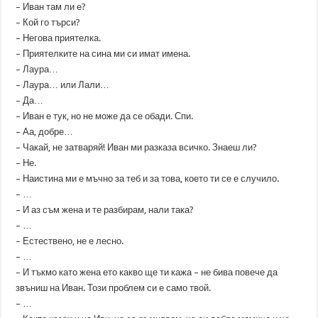
– Иван там ли е?
– Кой го търси?
– Негова приятелка.
– Приятелките на сина ми си имат имена.
– Лаура…
– Лаура… или Лали…
– Да…
– Иван е тук, но не може да се обади. Спи.
– Аа, добре…
– Чакай, не затваряй! Иван ми разказа всичко. Знаеш ли?
– Не.
– Наистина ми е мъчно за теб и за това, което ти се е случило.
– …
– И аз съм жена и те разбирам, нали така?
– …
– Естествено, не е лесно.
– …
– И тъкмо като жена ето какво ще ти кажа – не бива повече да
звъниш на Иван. Този проблем си е само твой.
– …