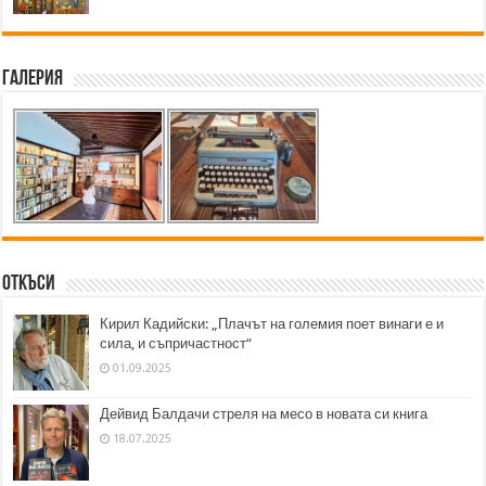
Галерия
Откъси
Кирил Кадийски: „Плачът на големия поет винаги е и
сила, и съпричастност“
01.09.2025
Дейвид Балдачи стреля на месо в новата си книга
18.07.2025