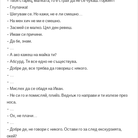
– Твоя старец, малката, го е страх да не се чукаш. Горкият!
– Глупачка!
– Шегувам се. Но кажи, не е ли смешно…
– На мен хич не ми е смешно.
– Засмей се малко. Цял ден ревеш.
– Имам си причини.
– Да бе, знам.
– …
– А ако кажеш на майка ти?
– Абсурд. Тя все едно не съществува.
– Добре де, все трябва да говориш с някого.
– …
– …
– Мислех да се обадя на Иван.
– Не си го и помисляй, плийз. Веднъж го направи и ти излезе през
носа.
– …
– Ох, не плачи…
– …
– Добре де, не говори с никого. Остави го за след екскурзията,
окей?