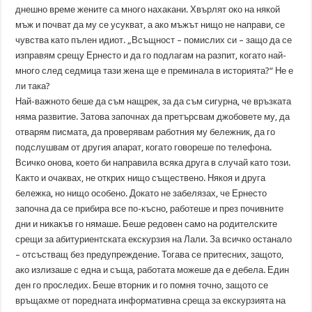
днешно време жените са много нахакани. Хвърлят око на някой
мъж и почват да му се усукват, а ако мъжът нищо не направи, се
чувства като пълен идиот. „Всъщност – помислих си – защо да се
изправям срещу Ернесто и да го подлагам на разпит, когато най-
много след седмица тази жена ще е преминала в историята?“ Не е
ли така?
Най-важното беше да съм нащрек, за да съм сигурна, че връзката
няма развитие. Затова започнах да претърсвам джобовете му, да
отварям писмата, да проверявам работния му бележник, да го
подслушвам от другия апарат, когато говореше по телефона.
Всичко онова, което би направила всяка друга в случай като този.
Както и очаквах, не открих нищо съществено. Някоя и друга
бележка, но нищо особено. Докато не забелязах, че Ернесто
започна да се прибира все по-късно, работеше и през почивните
дни и никакъв го нямаше. Беше редовен само на родителските
срещи за абитуриентската екскурзия на Лали. За всичко останало
– отсъстващ без предупреждение. Тогава се притесних, защото,
ако излизаше с една и съща, работата можеше да е дебела. Един
ден го проследих. Беше вторник и го помня точно, защото се
връщахме от поредната информативна среща за екскурзията на