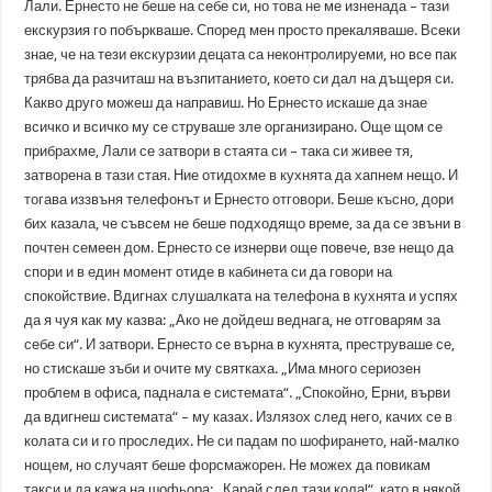
Лали. Ернесто не беше на себе си, но това не ме изненада – тази
екскурзия го побъркваше. Според мен просто прекаляваше. Всеки
знае, че на тези екскурзии децата са неконтролируеми, но все пак
трябва да разчиташ на възпитанието, което си дал на дъщеря си.
Какво друго можеш да направиш. Но Ернесто искаше да знае
всичко и всичко му се струваше зле организирано. Още щом се
прибрахме, Лали се затвори в стаята си – така си живее тя,
затворена в тази стая. Ние отидохме в кухнята да хапнем нещо. И
тогава иззвъня телефонът и Ернесто отговори. Беше късно, дори
бих казала, че съвсем не беше подходящо време, за да се звъни в
почтен семеен дом. Ернесто се изнерви още повече, взе нещо да
спори и в един момент отиде в кабинета си да говори на
спокойствие. Вдигнах слушалката на телефона в кухнята и успях
да я чуя как му казва: „Ако не дойдеш веднага, не отговарям за
себе си“. И затвори. Ернесто се върна в кухнята, преструваше се,
но стискаше зъби и очите му святкаха. „Има много сериозен
проблем в офиса, паднала е системата“. „Спокойно, Ерни, върви
да вдигнеш системата“ – му казах. Излязох след него, качих се в
колата си и го проследих. Не си падам по шофирането, най-малко
нощем, но случаят беше форсмажорен. Не можех да повикам
такси и да кажа на шофьора: „Карай след тази кола!“, като в някой