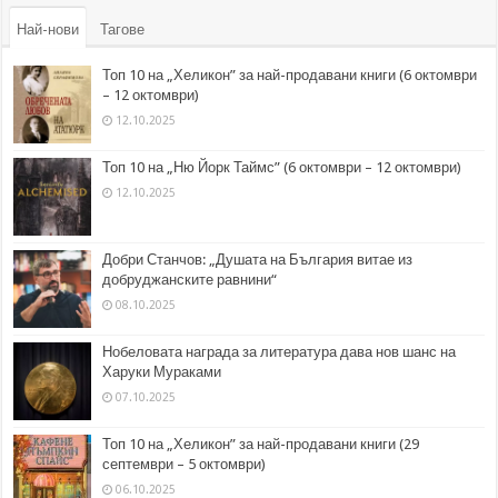
Най-нови
Тагове
Топ 10 на „Хеликон” за най-продавани книги (6 октомври
– 12 октомври)
12.10.2025
Топ 10 на „Ню Йорк Таймс” (6 октомври – 12 октомври)
12.10.2025
Добри Станчов: „Душата на България витае из
добруджанските равнини“
08.10.2025
Нобеловата награда за литература дава нов шанс на
Харуки Мураками
07.10.2025
Топ 10 на „Хеликон” за най-продавани книги (29
септември – 5 октомври)
06.10.2025