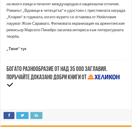
на много езици и печелят международни и национални отличия.
Романът „Вдовици в четвъртък“ е удостоен с престижната награда
„Кларин“ в годината, когато журито се оглавява от Нобеловия
лауреат Жозе Сарамаго. Филмовата екранизация на аржентинския
режисьор Марсело Пинейро засилва интереса към литературната
творба.
„Твоя”
тук
Богато разнообразие от над 35 000 заглавия.
Поръчайте доказано добри книги от