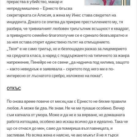
прераства в убийство, макар и
непредумишлено – Ернесто блъсва
секретарката си Алисия, а жена му Инес става свидетел на
инцидента. Докато се опитва да прикрие престъплението му, тя
разбира, че тривиалният любовен триъгълник всъщност е квадрат,
а привидното семейно благополучие се е сринало безвъзвратно и
за нея остава открит единствено пътят на отмъщението.
„Твоя“ е не само трилър, но и безпощаден разказ за лицемерието
на средната класа, а наред с поддържането на типичното за жанра
напрежение, Пинейро не се свени „да наднича под килима, защото
– както неведнъж е заявявала – скритото под него ми е по-
интересно от лъснатото сребро, изложено на показ“.
ОТКЪС
По онова време повече от месец как с Ернесто не бяхме правили
любов. А може би два. Не знам. Не че ми пукаше особено. Вечер
съм капнала от умора. Може и да не е за вярване, но домашната
работа изтощава, особено ако искаш всичко да е идеално. Така че
що се отнася до мен, само да помириша възглавницата, и
заспивам. Но всяка жена е наясно, че ако мъжът й не я търси