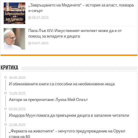
„Завръщането на Медичите“ – история за власт, поквара
и смърт
08.07.2025
Папа Лъв XIV: Изкуственият интелект може да е от
помощ за младите и децата
04.07.2025
Критика
30.09.2025
И обикновените книги са способни на необикновени неща
12.09.2025
Автори за препрочитане: Луиза Мей Олкът
03.09.2025
Изадора Муун помага да превърнем децата в запалени читатели
22.08.2025
„Фермата на животните“ – нечутото предупреждение на Оруел
стана на 80