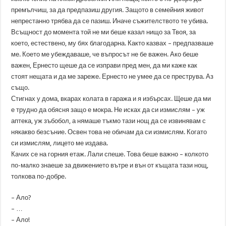
премълчиш, за да предпазиш другия. Защото в семейния живот
непрестанно трябва да се пазиш. Иначе съжителството те убива.
Всъщност до момента той не ми беше казал нищо за Твоя, за
което, естествено, му бях благодарна. Както казвах – предпазваше
ме. Което ме убеждаваше, че въпросът не бе важен. Ако беше
важен, Ернесто щеше да се изправи пред мен, да ми каже как
стоят нещата и да ме зареже. Ернесто не умее да се преструва. Аз
също.
Стигнах у дома, вкарах колата в гаража и я избърсах. Щеше да ми
е трудно да обясня защо е мокра. Не исках да си измислям – уж
аптека, уж зъбобол, а нямаше тъкмо тази нощ да се извинявам с
някакво безсъние. Освен това не обичам да си измислям. Когато
си измислям, лицето ме издава.
Качих се на горния етаж. Лали спеше. Това беше важно – колкото
по-малко знаеше за движението вътре и вън от къщата тази нощ,
толкова по-добре.
– Ало?
– …
– Ало!