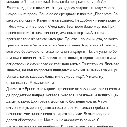
мръсното бельо на показ? Това си бе нещастен случай. Ако
Ернесто идеше в полицията, щяха да му зададат твърде много
неудобни въпроси. Защо са се срещнали в парка в „Палермо“. За
какво са спорили. Какво ги е свързвало. Неудобни – и най-важното
– безсмислени въпроси. След като Твоя вече беше мъртва. При
произшествията няма виновни, има само жертви. А в това
произшествие жертвите бяха две. Едната – покойницата, за която
тревогата вече беше напълно безсмислена. А другата – Ернесто,
който се бе замесил в такъв печален инцидент. Не, сигурно не бе
отишъл в полицията. Станалото – станало, а единствените живи
свидетели на случилото се тази нощ бяхме Ернесто и аз. Двамата
знаехме, че във въпросния инцидент никой нямаше вина за нищо.
Вината, както казваше баща ми, е „мръсница“. А мама му
отвръщаше: „Мръсник си ти“.
Двамата с Ернесто всъщност трябваше да забравим този епизод и
да продължим напред. Когато Ернесто ми разкажеше всичко, щях
да му го кажа. Бях готова, дори си го бях репетирала. А той
сигурно си умираше да ми разкаже всичко. Толкова добре го
познавах! Ние винаги всичко си разказвахме. Бяхме заедно от
деветнайсетгодишни. Може би не абсолютно всичко. С
изключение на някои дреболии. Или неща, които е по-добре да