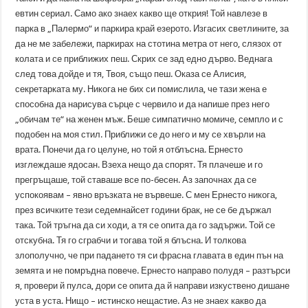
евтин сериал. Само ако знаех какво ще открия! Той навлезе в
парка в „Палермо“ и паркира край езерото. Изгасих светлините, за
да не ме забележи, паркирах на стотина метра от него, слязох от
колата и се приближих пеш. Скрих се зад едно дърво. Веднага
след това дойде и тя, Твоя, също пеш. Оказа се Алисия,
секретарката му. Никога не бих си помислила, че тази жена е
способна да нарисува сърце с червило и да напише през него
„обичам те“ на женен мъж. Беше симпатично момиче, семпло и с
подобен на моя стил. Приближи се до него и му се хвърли на
врата. Понечи да го целуне, но той я отблъсна. Ернесто
изглеждаше ядосан. Взеха нещо да спорят. Тя плачеше и го
прегръщаше, той ставаше все по-бесен. Аз започнах да се
успокоявам – явно връзката не вървеше. С мен Ернесто никога,
през всичките тези седемнайсет години брак, не се бе държал
така. Той тръгна да си ходи, а тя се опита да го задържи. Той се
отскубна. Тя го сграбчи и тогава той я блъсна. И толкова
злополучно, че при падането тя си фрасна главата в един пън на
земята и не помръдна повече. Ернесто направо полудя – разтърси
я, провери й пулса, дори се опита да й направи изкуствено дишане
уста в уста. Нищо – истинско нещастие. Аз не знаех какво да