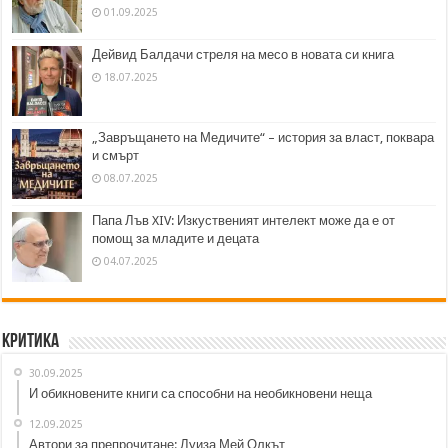
01.09.2025
Дейвид Балдачи стреля на месо в новата си книга
18.07.2025
„Завръщането на Медичите“ – история за власт, поквара
и смърт
08.07.2025
Папа Лъв XIV: Изкуственият интелект може да е от
помощ за младите и децата
04.07.2025
Критика
30.09.2025
И обикновените книги са способни на необикновени неща
12.09.2025
Автори за препрочитане: Луиза Мей Олкът