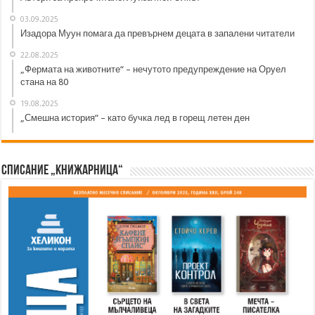
03.09.2025
Изадора Муун помага да превърнем децата в запалени читатели
22.08.2025
„Фермата на животните“ – нечутото предупреждение на Оруел
стана на 80
19.08.2025
„Смешна история“ – като бучка лед в горещ летен ден
Списание „Книжарница“