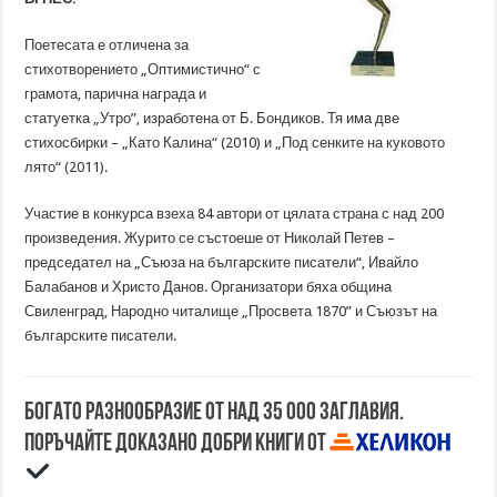
Поетесата е отличена за
стихотворението „Оптимистично“ с
грамота, парична награда и
статуетка „Утро”, изработена от Б. Бондиков. Тя има две
стихосбирки – „Като Калина“ (2010) и „Под сенките на куковото
лято“ (2011).
Участие в конкурса взеха 84 автори от цялата страна с над 200
произведения. Журито се състоеше от Николай Петев –
председател на „Съюза на българските писатели“, Ивайло
Балабанов и Христо Данов. Организатори бяха община
Свиленград, Народно читалище „Просвета 1870” и Съюзът на
българските писатели.
Богато разнообразие от над 35 000 заглавия.
Поръчайте доказано добри книги от