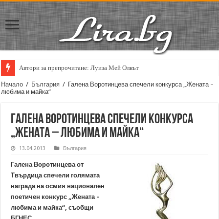
Автори за препрочитане: Луиза Мей Олкът
Начало
/
България
/
Галена Воротинцева спечели конкурса „Жената –
любима и майка“
Галена Воротинцева спечели конкурса
„Жената – любима и майка“
13.04.2013
България
Галена Воротинцева от
Твърдица спечели голямата
награда на осмия национален
поетичен конкурс „Жената –
любима и майка“, съобщи
БГНЕС.