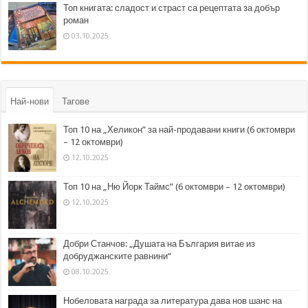
Топ книгата: сладост и страст са рецептата за добър
роман
03.10.2025
Най-нови
Тагове
Топ 10 на „Хеликон” за най-продавани книги (6 октомври
– 12 октомври)
12.10.2025
Топ 10 на „Ню Йорк Таймс” (6 октомври – 12 октомври)
12.10.2025
Добри Станчов: „Душата на България витае из
добруджанските равнини“
08.10.2025
Нобеловата награда за литература дава нов шанс на