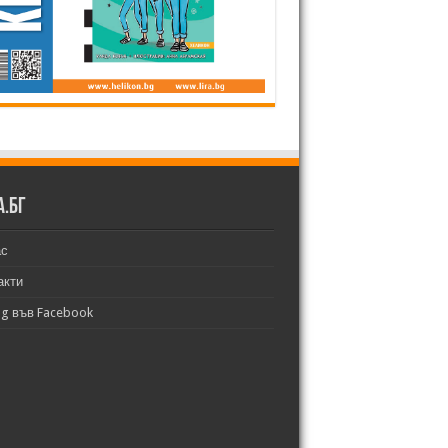
а.бг
ас
акти
bg във Facebook