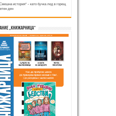
Смешна история“ – като бучка лед в горещ
етен ден
ание „Книжарница“