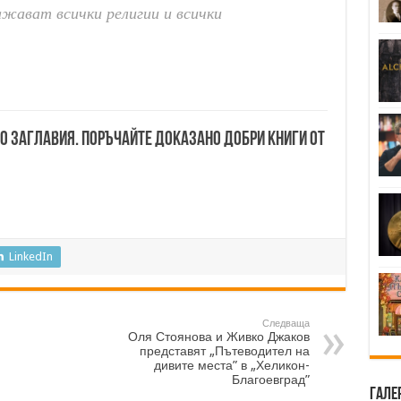
ажават всички религии и всички
00 заглавия. Поръчайте доказано добри книги от
LinkedIn
Следваща
Оля Стоянова и Живко Джаков
представят „Пътеводител на
дивите места” в „Хеликон-
Благоевград”
Гале