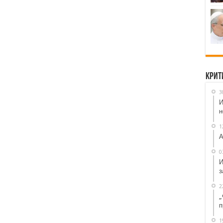
Крит
3
И
н
1
А
0
И
з
2
„
п
1