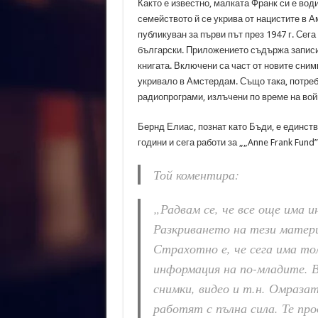
Както е известно, малката Франк си е вод
семейството й се укрива от нацистите в А
публикуван за първи път през 1947 г. Сега
български. Приложението съдържа записи 
книгата. Включени са част от новите сним
укривало в Амстердам. Също така, потреб
радиопрограми, излъчени по време на вой
Бернд Елиас, познат като Бъди, е единств
години и сега работи за „„Anne Frank Fund”
Той коментира:
„Радвам се, че все още има 
Разкриването на тези матер
Страхотно е, че сега има то
информация на по-младите. В
снимки, видео и т.н. Омраза
работят с пълна сила. Те пр