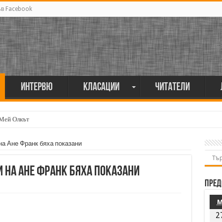
ъв Facebook
Интервю
Класации
Читатели
 Мей Олкът
на Ане Франк бяха показани
 на Ане Франк бяха показани
Пред
2