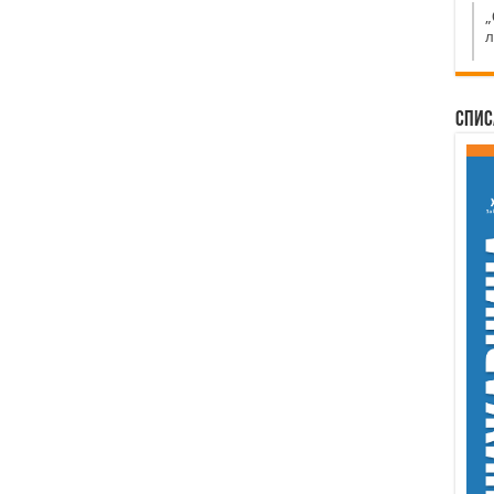
„
л
Спис