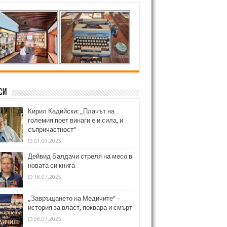
си
Кирил Кадийски: „Плачът на
големия поет винаги е и сила, и
съпричастност“
01.09.2025
Дейвид Балдачи стреля на месо в
новата си книга
18.07.2025
„Завръщането на Медичите“ –
история за власт, поквара и смърт
08.07.2025