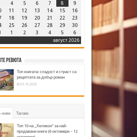
3
4
5
6
7
8
9
0
11
12
13
14
15
16
7
18
19
20
21
22
23
4
25
26
27
28
29
30
1
1
2
3
4
5
6
август 2026
те ревюта
Топ книгата: сладост и страст са
рецептата за добър роман
03.10.2025
-нови
Тагове
Топ 10 на „Хеликон” за най-
продавани книги (6 октомври – 12
октомври)