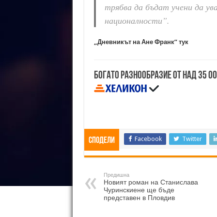
трябва да бъдат учени да ув
националности”.
„Дневникът на Ане Франк” тук
Богато разнообразие от над 35 0
Facebook
Twitter
Сподели
Предишна
Новият роман на Станислава
Чуринскиене ще бъде
представен в Пловдив