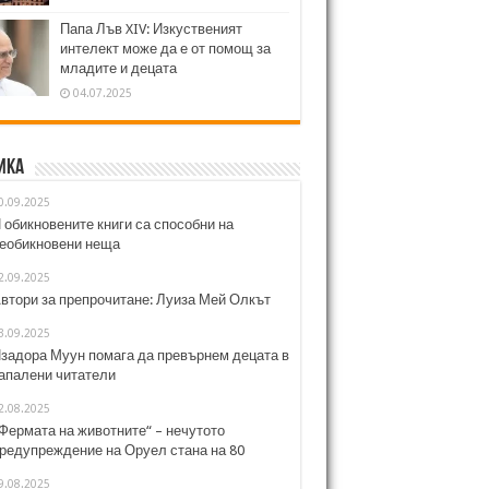
Папа Лъв XIV: Изкуственият
интелект може да е от помощ за
младите и децата
04.07.2025
ика
0.09.2025
 обикновените книги са способни на
еобикновени неща
2.09.2025
втори за препрочитане: Луиза Мей Олкът
3.09.2025
задора Муун помага да превърнем децата в
апалени читатели
2.08.2025
Фермата на животните“ – нечутото
редупреждение на Оруел стана на 80
9.08.2025