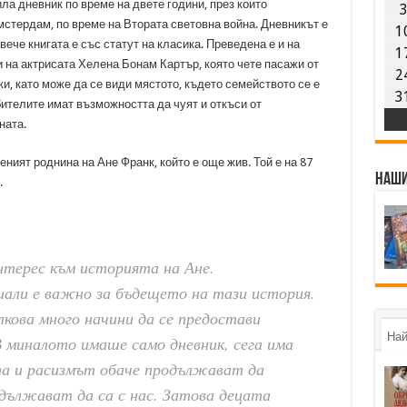
ила дневник по време на двете години, през които
мстердам, по време на Втората световна война. Дневникът е
1
 вече книгата е със статут на класика. Преведена е и на
1
на актрисата Хелена Бонам Картър, която чете пасажи от
2
ки, като може да се види мястото, където семейството се е
3
ителите имат възможността да чуят и откъси от
ната.
еният роднина на Ане Франк, който е още жив. Той е на 87
Наши
.
интерес към историята на Ане.
иали е важно за бъдещето на тази история.
лкова много начини да се предостави
Най
 миналото имаше само дневник, сега има
та и расизмът обаче продължават да
одължават да са с нас. Затова децата