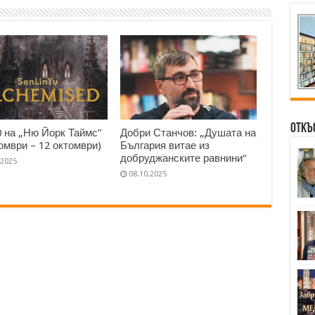
Откъ
0 на „Ню Йорк Таймс”
Добри Станчов: „Душата на
томври – 12 октомври)
България витае из
добруджанските равнини“
.2025
08.10.2025