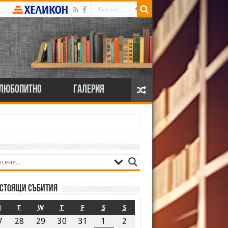
Любопитно
Галерия
стоящи събития
M
T
W
T
F
S
S
7
28
29
30
31
1
2