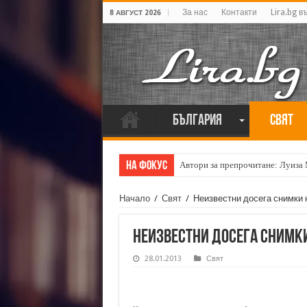
За нас
Контакти
Lira.bg в
8 АВГУСТ 2026
България
Свят
На фокус
Автори за препрочитане: Луиза
Начало
/
Свят
/
Неизвестни досега снимки 
Неизвестни досега снимки
28.01.2013
Свят