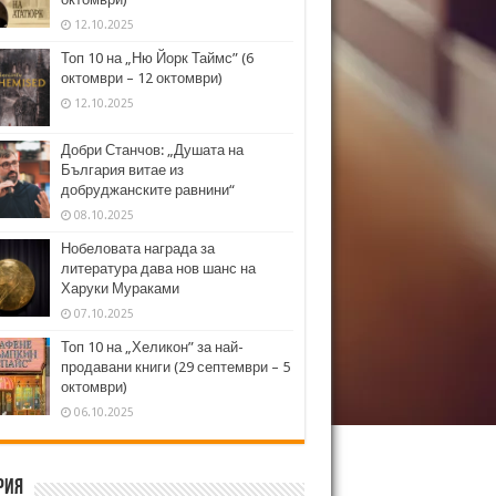
12.10.2025
Топ 10 на „Ню Йорк Таймс” (6
октомври – 12 октомври)
12.10.2025
Добри Станчов: „Душата на
България витае из
добруджанските равнини“
08.10.2025
Нобеловата награда за
литература дава нов шанс на
Харуки Мураками
07.10.2025
Топ 10 на „Хеликон” за най-
продавани книги (29 септември – 5
октомври)
06.10.2025
рия