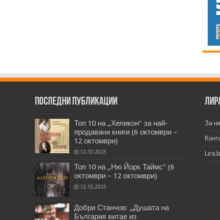
Последни публикации
Лир
Топ 10 на „Хеликон” за най-
За н
продавани книги (6 октомври –
Конт
12 октомври)
12.10.2025
Lira.
Топ 10 на „Ню Йорк Таймс” (6
октомври – 12 октомври)
12.10.2025
Добри Станчов: „Душата на
България витае из