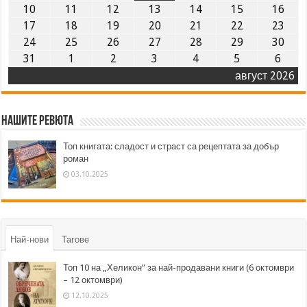
10
11
12
13
14
15
16
17
18
19
20
21
22
23
24
25
26
27
28
29
30
31
1
2
3
4
5
6
август 2026
Нашите ревюта
Топ книгата: сладост и страст са рецептата за добър
роман
03.10.2025
Най-нови
Тагове
Топ 10 на „Хеликон” за най-продавани книги (6 октомври
– 12 октомври)
12.10.2025