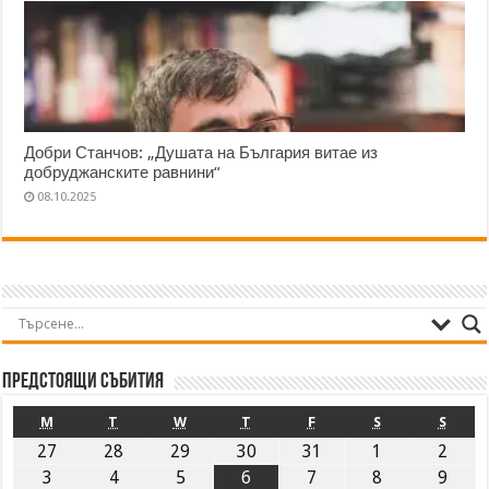
Добри Станчов: „Душата на България витае из
добруджанските равнини“
08.10.2025
Предстоящи събития
M
T
W
T
F
S
S
27
28
29
30
31
1
2
3
4
5
6
7
8
9