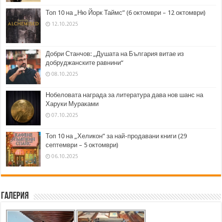
Топ 10 на „Ню Йорк Таймс” (6 октомври – 12 октомври)
12.10.2025
Добри Станчов: „Душата на България витае из
добруджанските равнини“
08.10.2025
Нобеловата награда за литература дава нов шанс на
Харуки Мураками
07.10.2025
Топ 10 на „Хеликон” за най-продавани книги (29
септември – 5 октомври)
06.10.2025
Галерия