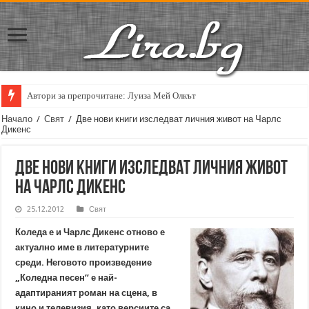
Автори за препрочитане: Луиза Мей Олкът
Начало
/
Свят
/
Две нови книги изследват личния живот на Чарлс
Дикенс
Две нови книги изследват личния живот
на Чарлс Дикенс
25.12.2012
Свят
Коледа е и Чарлс Дикенс отново е
актуално име в литературните
среди. Неговото произведение
„Коледна песен” е най-
адаптираният роман на сцена, в
кино и телевизия, като версиите са