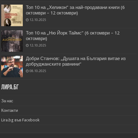
Топ 10 на „Хеликон” за най-продавани книги (6
октомври – 12 октомври)
12.10.2025
Топ 10 на „Ню Йорк Таймс” (6 октомври – 12
октомври)
12.10.2025
Добри Станчов: „Душата на България витае из
добруджанските равнини“
08.10.2025
Лира.бг
За нас
Контакти
Lira.bg във Facebook