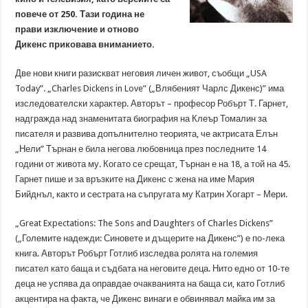
повече от 250. Тази година не
прави изключение и отново
Дикенс приковава вниманието.
Две нови книги разискват неговия личен живот, съобщи „USA
Today”. „Charles Dickens in Love” („Влябеният Чарлс Дикенс)” има
изследователски характер. Авторът – професор Робърт Т. Гарнет,
надгражда над знаменитата биография на Клеър Томалин за
писателя и развива допълнително теорията, че актрисата Елън
„Нели” Търнан е била негова любовница през последните 14
години от живота му. Когато се срещат, Търнан е на 18, а той на 45.
Гарнет пише и за връзките на Дикенс с жена на име Мария
Бийднъл, както и сестрата на съпругата му Катрин Хогарт – Мери.
„Great Expectations: The Sons and Daughters of Charles Dickens”
(„Големите надежди: Синовете и дъщерите на Дикенс”) е по-лека
книга. Авторът Робърт Готлиб изследва ролята на големия
писател като баща и съдбата на неговите деца. Нито едно от 10-те
деца не успява да оправдае очакванията на баща си, като Готлиб
акцентира на факта, че Дикенс винаги е обвинявал майка им за