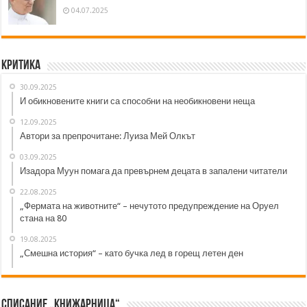
04.07.2025
Критика
30.09.2025
И обикновените книги са способни на необикновени неща
12.09.2025
Автори за препрочитане: Луиза Мей Олкът
03.09.2025
Изадора Муун помага да превърнем децата в запалени читатели
22.08.2025
„Фермата на животните“ – нечутото предупреждение на Оруел
стана на 80
19.08.2025
„Смешна история“ – като бучка лед в горещ летен ден
Списание „Книжарница“