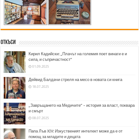
Откъси
Кирил Кадийски: „Плачът на големия поет винаги е и
сила, и съпричастност“
01.09.2025
Дейвид Балдачи стреля на месо в новата си книга
18.07.2025
„Завръщането на Медичите“ – история за власт, поквара
и смърт
08.07.2025
Папа Лъв XIV: Изкуственият интелект може да е от
помощ за младите и децата