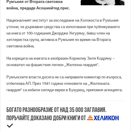
Румъния от Втората световна
война, предаде Асошиейтед прес.
Националният институт за изследване на Холокоста в Румъния
уточни, че държавни средства са използвани при публикуването
на книга от 100-годишния Джордже Унгуряну, бивш член на
хитлеристка група, активна в Румъния по време на Втората
световна война.
На корицата на книгата е изобразен Корнелиу Зеля Кодряну –
основател на фашисткия легион „Желязна гвардия”.
Румънските власти досега не са направили коментар по въпроса,
отбелязва АП. През 1941 година членовете на „Желязната
гвардия“ са избили хиляди евреи в Букурещ, припомня агенцията.
Богато разнообразие от над 35 000 заглавия.
Поръчайте доказано добри книги от