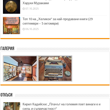
Харуки Мураками
07.10.2025
Топ 10 на „Хеликон” за най-продавани книги (29
септември – 5 октомври)
06.10.2025
Галерия
Откъси
Кирил Кадийски: „Плачът на големия поет винаги е и
сила, и съпричастност“