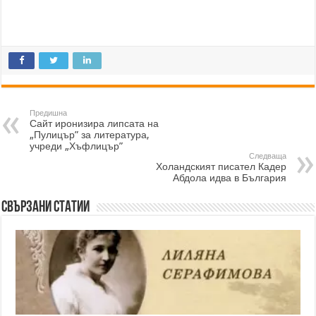
Предишна
Сайт иронизира липсата на
„Пулицър” за литература,
учреди „Хъфлицър”
Следваща
Холандският писател Кадер
Абдола идва в България
Свързани статии