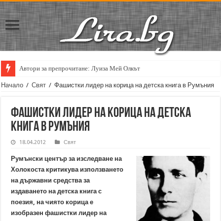
Автори за препрочитане: Луиза Мей Олкът
Начало
/
Свят
/
Фашистки лидер на корица на детска книга в Румъния
Фашистки лидер на корица на детска
книга в Румъния
18.04.2012
Свят
Румънски център за изследване на
Холокоста критикува използването
на държавни средства за
издаването на детска книга с
поезия, на чиято корица е
изобразен фашистки лидер на