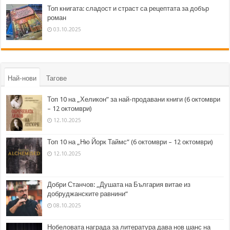
Топ книгата: сладост и страст са рецептата за добър
роман
03.10.2025
Най-нови
Тагове
Топ 10 на „Хеликон” за най-продавани книги (6 октомври
– 12 октомври)
12.10.2025
Топ 10 на „Ню Йорк Таймс” (6 октомври – 12 октомври)
12.10.2025
Добри Станчов: „Душата на България витае из
добруджанските равнини“
08.10.2025
Нобеловата награда за литература дава нов шанс на