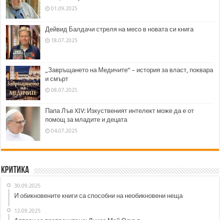
01.09.2025
Дейвид Балдачи стреля на месо в новата си книга
18.07.2025
„Завръщането на Медичите“ – история за власт, поквара
и смърт
08.07.2025
Папа Лъв XIV: Изкуственият интелект може да е от
помощ за младите и децата
04.07.2025
Критика
30.09.2025
И обикновените книги са способни на необикновени неща
12.09.2025