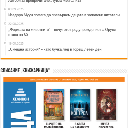
Автори за препрочитане: Луиза Мей Олкът
03.09.2025
Изадора Муун помага да превърнем децата в запалени читатели
22.08.2025
„Фермата на животните“ – нечутото предупреждение на Оруел
стана на 80
19.08.2025
„Смешна история“ – като бучка лед в горещ летен ден
Списание „Книжарница“