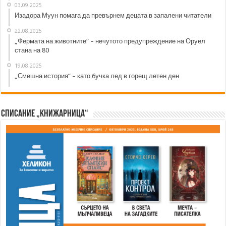
03.09.2025
Изадора Муун помага да превърнем децата в запалени читатели
22.08.2025
„Фермата на животните“ – нечутото предупреждение на Оруел
стана на 80
19.08.2025
„Смешна история“ – като бучка лед в горещ летен ден
Списание „Книжарница“