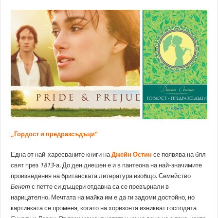
„Гордост и предразсъдъци“
Една от най-харесваните книги на
Джейн Остин
се появява на бял
свят през
1813
-а. До ден днешен е и в пантеона на най-значимите
произведения на британската литература изобщо. Семейство
Бенет
с петте си дъщери отдавна са се превърнали в
нарицателно. Мечтата на майка им е да ги задоми достойно, но
картинката се променя, когато на хоризонта изникват господата