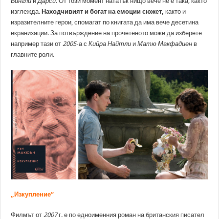
Бингли
и
Дарси
. От този момент нататък нищо вече не е така, както
изглежда.
Находчивият и богат на емоции сюжет,
както и
изразителните герои, спомагат по книгата да има вече десетина
екранизации. За потвърждение на прочетеното може да изберете
например тази от
2005
-а с
Кийра Найтли
и
Матю Макфадиен
в
главните роли.
„Изкупление“
Филмът от
2007
г. е по едноименния роман на британския писател