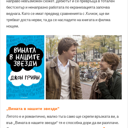
направо невъзможен сюжет. Дебютът ѝ се превръща в тотален
бестселър и ненапразно работата по екранизацията започва
веднага. Като се имат предвид сравненията с
Хичкок
, ще ви
трябват доста нерви, та да се насладите на книгата и филма
нощем.
„Вината в нашите звезди“
Лятото е и романтично, малко тъга само ще скрепи връзката ви, а
във „Вината в нашите звезди“ тя е способна дори да ви разплаче.