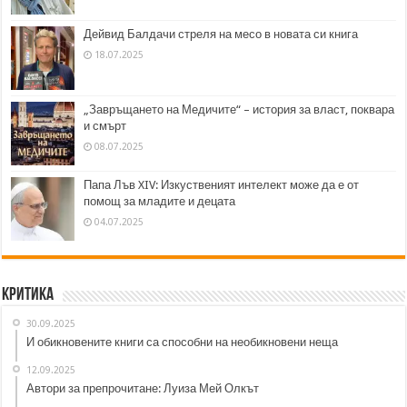
Дейвид Балдачи стреля на месо в новата си книга
18.07.2025
„Завръщането на Медичите“ – история за власт, поквара
и смърт
08.07.2025
Папа Лъв XIV: Изкуственият интелект може да е от
помощ за младите и децата
04.07.2025
Критика
30.09.2025
И обикновените книги са способни на необикновени неща
12.09.2025
Автори за препрочитане: Луиза Мей Олкът