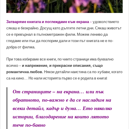
Затваряме книгата и поглеждаме към екрана
–
удоволствието
сякаш е безкрайно. Досущ като дългите летни дни. Сякаш животът
се е превърнал в пълнометражен филм. Можем лениво да
гледаме или пък да поспорим дали и този път книгата не е по-
добра от филма.
При това избираме все книги, по чиито страници има буквално
всичко –
и напрежение, и прекрасни описания, също
романтична любов.
Някои детайли наистина са по-хубави, когато
са на кино… Но нали историята първо се е родила в книга!
От страниците – на екрана… или пък
обратното, по-важно е да се насладим на
всеки детайл, кадър и дума… Ето няколко
истории, благодарение на които лятото
тече по-бавно