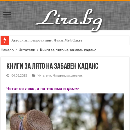
Кирил Кадийски: „Плачът на големия поет винаги е и сила, и съпричаст
Начало
/
Читатели
/
Книги за лято на забавен каданс
Книги за лято на забавен каданс
04.06.2025
Читатели
,
Читателски дневник
Четат се леко, а по тях има и
филм