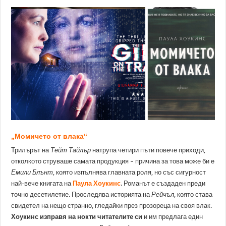
„Момичето от влака“
Трилърът на
Тейт Тайлър
натрупа четири пъти повече приходи,
отколкото струваше самата продукция – причина за това може би е
Емили Блънт
, която изпълнява главната роля, но със сигурност
най-вече книгата на
Паула Хоукинс
. Романът е създаден преди
точно десетилетие. Проследява историята на
Рейчъл
, която става
свидетел на нещо странно, гледайки през прозореца на своя влак.
Хоукинс изправя на нокти читателите си
и им предлага един