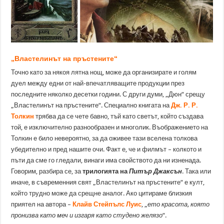
„Властелинът на пръстените“
Точно като за някоя лятна нощ, може да организирате и голям
дуел между едни от най-впечатляващите продукции през
последните няколко десетки години. С други думи, „Дюн“ срещу
„Властелинът на пръстените“. Специално книгата на
Дж. Р. Р.
Толкин
трябва да се чете бавно, тъй като светът, който създава
той, е изключително разнообразен и многолик. Въображението на
Толкин е било невероятно, за да оживее тази вселена толкова
убедително и пред нашите очи. Факт е, че и филмът – колкото и
пъти да сме го гледали, винаги има свойството да ни изненада.
Говорим, разбира се, за
трилогията на
Питър Джаксън
. Така или
иначе, в съвременния свят „Властелинът на пръстените“ е култ,
който трудно може да срещне аналог. Ако цитираме близкия
приятел на автора –
Клайв Стейпълс Луис
, „
ето красота, която
пронизва като меч и изгаря като студено желязо
“.