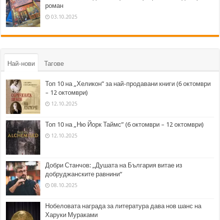
роман
03.10.2025
Най-нови
Тагове
Топ 10 на „Хеликон” за най-продавани книги (6 октомври
– 12 октомври)
12.10.2025
Топ 10 на „Ню Йорк Таймс” (6 октомври – 12 октомври)
12.10.2025
Добри Станчов: „Душата на България витае из
добруджанските равнини“
08.10.2025
Нобеловата награда за литература дава нов шанс на
Харуки Мураками