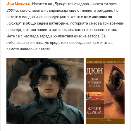
Иън Макюън
. Носител на „
Букър
“ той създава книгата си през
2001
-а, като славата я съпровожда още от нейното раждане. По
петите я следва и кинопродукцията, която е
номинирана за
„
Оскар
“ в общо седем категории
. Историята смесва три времеви
периода, като заглавието ярко показва каква е основната тема.
Чете се с наслада заради брилянтния език на автора. За
отбелязване е и това, че предстои ново издание на книгата в
самото начало на лятото.