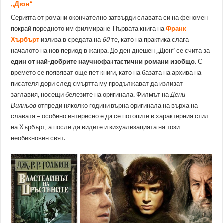
„Дюн“
Серията от романи окончателно затвърди славата си на феномен
покрай поредното им филмиране. Първата книга на
Франк
Хърбърт
излиза в средата на
60
-те, като на практика слага
началото на нов период в жанра. До ден днешен „Дюн“ се счита за
един от най-добрите научнофантастични романи изобщо
. С
времето се появяват още пет книги, като на базата на архива на
писателя дори след смъртта му продължават да излизат
заглавия, носещи белезите на оригинала. Филмът на
Дени
Вилньов
отпреди няколко години върна оригинала на върха на
славата – особено интересно е да се потопите в характерния стил
на Хърбърт, а после да видите и визуализацията на този
необикновен свят.