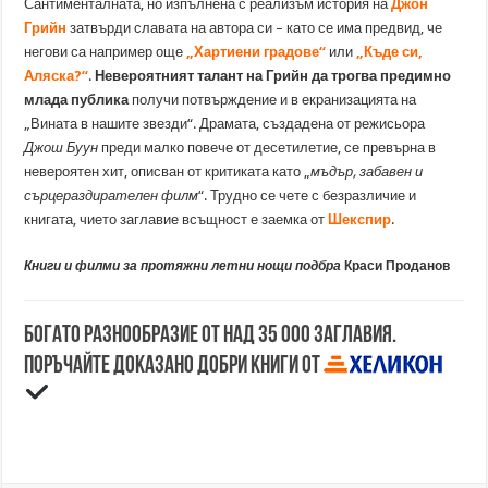
Сантименталната, но изпълнена с реализъм история на
Джон
Грийн
затвърди славата на автора си – като се има предвид, че
негови са например още
„Хартиени градове“
или
„Къде си,
Аляска?“
.
Невероятният талант на Грийн да трогва предимно
млада публика
получи потвърждение и в екранизацията на
„Вината в нашите звезди“. Драмата, създадена от режисьора
Джош Буун
преди малко повече от десетилетие, се превърна в
невероятен хит, описван от критиката като „
мъдър, забавен и
сърцераздирателен филм
“. Трудно се чете с безразличие и
книгата, чието заглавие всъщност е заемка от
Шекспир
.
Книги и филми за протяжни летни нощи подбра
Краси Проданов
Богато разнообразие от над 35 000 заглавия.
Поръчайте доказано добри книги от