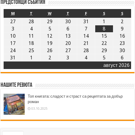
Предстоящи събития
M
T
W
T
F
S
S
27
28
29
30
31
1
2
3
4
5
6
7
8
9
10
11
12
13
14
15
16
17
18
19
20
21
22
23
24
25
26
27
28
29
30
31
1
2
3
4
5
6
август 2026
Нашите ревюта
Топ книгата: сладост и страст са рецептата за добър
роман
03.10.2025