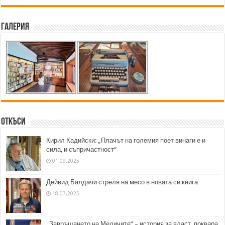
Галерия
Откъси
Кирил Кадийски: „Плачът на големия поет винаги е и
сила, и съпричастност“
01.09.2025
Дейвид Балдачи стреля на месо в новата си книга
18.07.2025
„Завръщането на Медичите“ – история за власт, поквара