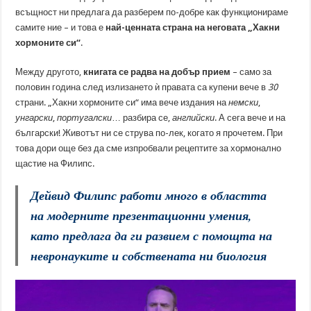
всъщност ни предлага да разберем по-добре как функционираме
самите ние – и това е
най-ценната страна на неговата „Хакни
хормоните си“
.
Между другото,
книгата се радва на добър прием
– само за
половин година след излизането ѝ правата са купени вече в
30
страни. „Хакни хормоните си“ има вече издания на
немски
,
унгарски
,
португалски
… разбира се,
английски
. А сега вече и на
български! Животът ни се струва по-лек, когато я прочетем. При
това дори още без да сме изпробвали рецептите за хормонално
щастие на Филипс.
Дейвид Филипс работи много в областта
на модерните презентационни умения,
като предлага да ги развием с помощта на
невронауките и собствената ни биология