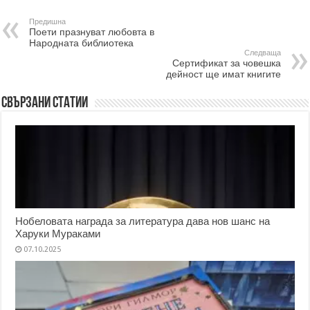
Предишна
Поети празнуват любовта в
Народната библиотека
Следваща
Сертификат за човешка
дейност ще имат книгите
Свързани статии
Нобеловата награда за литература дава нов шанс на
Харуки Мураками
07.10.2025