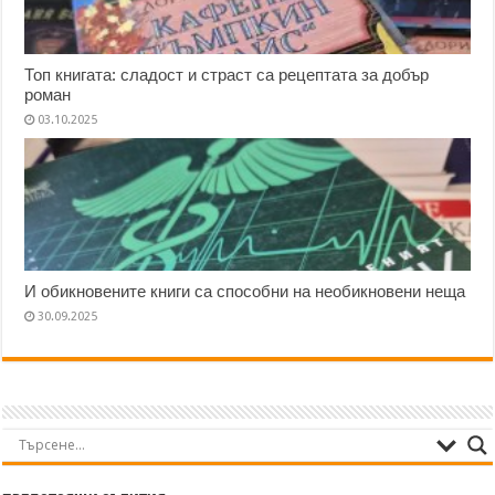
Топ книгата: сладост и страст са рецептата за добър
роман
03.10.2025
И обикновените книги са способни на необикновени неща
30.09.2025