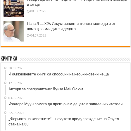
и смърт
08.07.2025
Папа Лъв XIV: Изкуственият интелект може да е от
помощ за младите и децата
04.07.2025
Критика
30.09.2025
И обикновените книги са способни на необикновени неща
12.09.2025
Автори за препрочитане: Луиза Мей Олкът
03.09.2025
Изадора Муун помага да превърнем децата в запалени читатели
22.08.2025
„Фермата на животните“ – нечутото предупреждение на Оруел
стана на 80