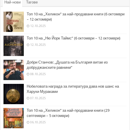
Най-нови
Тагове
Топ 10 на „Хеликон” за най-продавани книги (6 октомври
– 12 октомври)
12.10.2025
Топ 10 на „Ню Йорк Таймс” (6 октомври – 12 октомври)
12.10.2025
Добри Станчов: „Душата на България витае из
добруджанските равнини“
08.10.2025
Нобеловата награда за литература дава нов шанс на
Харуки Мураками
07.10.2025
Топ 10 на „Хеликон” за най-продавани книги (29
септември – 5 октомври)
06.10.2025