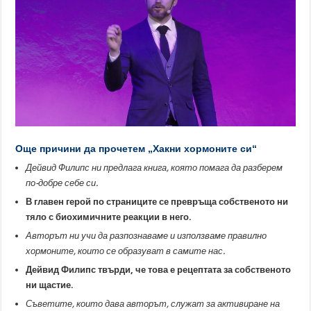
Още причини да прочетем „Хакни хормоните си“
Дейвид Филипс ни предлага книга, която помага да разберем
по-добре себе си.
В главен герой по страниците се превръща собственото ни
тяло с биохимичните реакции в него.
Авторът ни учи да разпознаваме и използваме правилно
хормоните, които се образуват в самите нас.
Дейвид Филипс твърди, че това е рецептата за собственото
ни щастие.
Съветите, които дава авторът, служат за активиране на