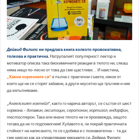
Дейвид Филипс
ни предлага книга колкото провокативна,
толкова и практична
. Натрупалият популярност лектор и
мотиватор описва така биохимичните реакции в тялото ни, сякаш
няма нищо по-лесно от това да сме щастливи… И наистина,
„Хакни хормоните си“
е пълна с практични съвети, някои от
които ще ни се сторят забавни, а други неусетно ще тръгнем и ние
да изпълняваме.
„
Ангелският коктейл
“, както го нарича авторът, се състои от шест
хормона –
допамин
,
окситоцин
,
серотонин
,
кортизол
,
ендорфин
,
тестостерон
. Така или иначе тялото ни ги произвежда, защото
тогава да не го подпомогнем! Хубавото е, че покрай практичната
стойност на написаното, то се сдобива и с познавателна – та да
сме наясно как да управляваме емоциите си. Дейвид Филипс