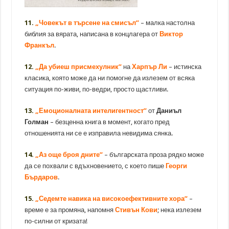
11.
„Човекът в търсене на смисъл”
– малка настолна
библия за вярата, написана в концлагера от
Виктор
Франкъл
.
12.
„Да убиеш присмехулник”
на
Харпър Ли
– истинска
класика, която може да ни помогне да излезем от всяка
ситуация по-живи, по-ведри, просто щастливи.
13.
„Емоционалната интелигентност”
от
Даниъл
Голман
– безценна книга в момент, когато пред
отношенията ни се е изправила невидима сянка.
14.
„Аз още броя дните”
– българската проза рядко може
да се похвали с вдъхновението, с което пише
Георги
Бърдаров
.
15.
„Седемте навика на високоефективните хора”
–
време е за промяна, напомня
Стивън Кови
; нека излезем
по-силни от кризата!