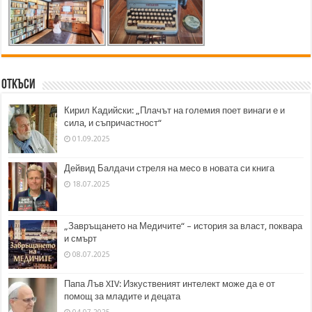
Откъси
Кирил Кадийски: „Плачът на големия поет винаги е и
сила, и съпричастност“
01.09.2025
Дейвид Балдачи стреля на месо в новата си книга
18.07.2025
„Завръщането на Медичите“ – история за власт, поквара
и смърт
08.07.2025
Папа Лъв XIV: Изкуственият интелект може да е от
помощ за младите и децата
04.07.2025