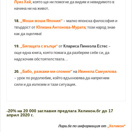
Луиз Хей
, която ще ни помогне да видим и невидимото в
начина ни на живот.
18.
„Моши моши Япония”
– малко японска философия и
твърдост от
Юлиана Антонова-Мурата
; този народ знае
как да оцелява!
19.
„Бягащата с вълци”
от
Клариса Пинкола Естес
–
още една книга, която помага да разберем себе си, да
надскочим обстоятелствата…
20.
„Бабо, разкажи ми спомен”
на
Ивинела Самуилова
– урок по родолюбие, който вдъхновява да напрегнем
сили и да излезем и тази ситуация.
-20% на 20 000 заглавия предлага Хеликон.бг до 17
април 2020 г.
Лира.бг по информация от
„Хеликон“