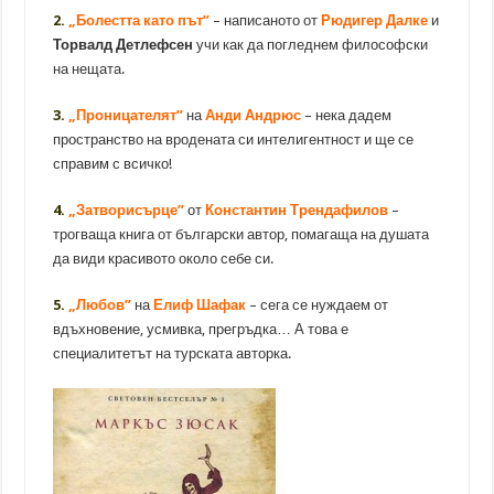
2.
„Болестта като път”
– написаното от
Рюдигер Далке
и
Торвалд Детлефсен
учи как да погледнем философски
на нещата.
3.
„Проницателят”
на
Анди Андрюс
– нека дадем
пространство на вродената си интелигентност и ще се
справим с всичко!
4.
„Затворисърце”
от
Константин Трендафилов
–
трогваща книга от български автор, помагаща на душата
да види красивото около себе си.
5.
„Любов”
на
Елиф Шафак
– сега се нуждаем от
вдъхновение, усмивка, прегръдка… А това е
специалитетът на турската авторка.