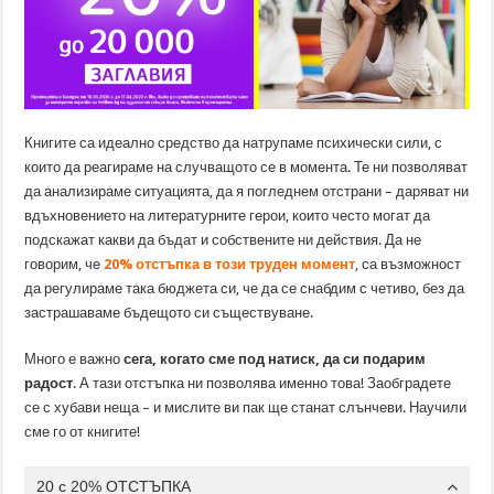
Книгите са идеално средство да натрупаме психически сили, с
които да реагираме на случващото се в момента. Те ни позволяват
да анализираме ситуацията, да я погледнем отстрани – даряват ни
вдъхновението на литературните герои, които често могат да
подскажат какви да бъдат и собствените ни действия. Да не
говорим, че
20% отстъпка в този труден момент
, са възможност
да регулираме така бюджета си, че да се снабдим с четиво, без да
застрашаваме бъдещото си съществуване.
Много е важно
сега, когато сме под натиск, да си подарим
радост
. А тази отстъпка ни позволява именно това! Заобградете
се с хубави неща – и мислите ви пак ще станат слънчеви. Научили
сме го от книгите!
20 с 20% ОТСТЪПКА