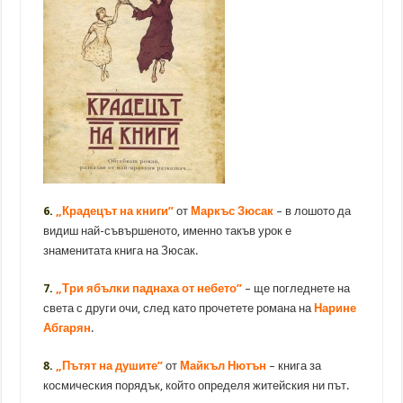
6.
„Крадецът на книги”
от
Маркъс Зюсак
– в лошото да
видиш най-съвършеното, именно такъв урок е
знаменитата книга на Зюсак.
7.
„Три ябълки паднаха от небето”
– ще погледнете на
света с други очи, след като прочетете романа на
Нарине
Абгарян
.
8.
„Пътят на душите”
от
Майкъл Нютън
– книга за
космическия порядък, който определя житейския ни път.