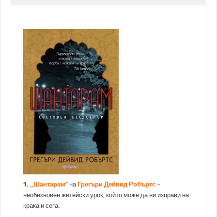
1.
„Шантарам
” на
Грегъри Дейвид Робъртс
–
необикновен житейски урок, който може да ни изправи на
крака и сега.