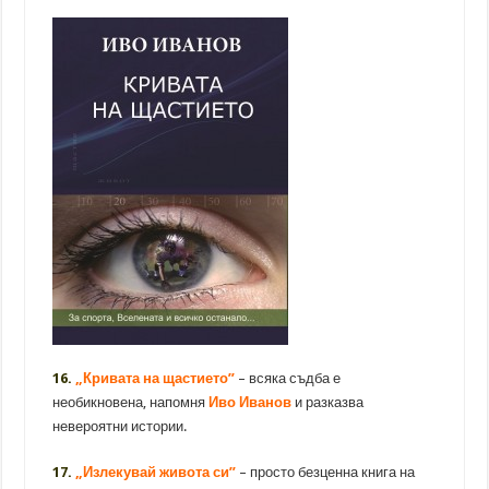
16.
„Кривата на щастието”
– всяка съдба е
необикновена, напомня
Иво Иванов
и разказва
невероятни истории.
17.
„Излекувай живота си”
– просто безценна книга на