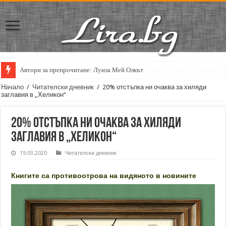
Кирил Кадийски: „Плачът на големия поет винаги е и сила, и съпричаст
Начало
/
Читателски дневник
/
20% отстъпка ни очаква за хиляди
заглавия в „Хеликон“
20% отстъпка ни очаква за хиляди
заглавия в „Хеликон“
19.03.2020
Читателски дневник
Книгите са противоотрова на видяното в новините