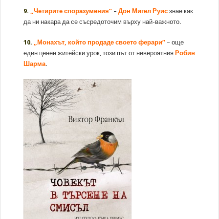
9.
„Четирите споразумения”
–
Дон Мигел Руис
знае как
да ни накара да се съсредоточим върху най-важното.
10.
„Монахът, който продаде своето ферари”
– още
един ценен житейски урок, този път от невероятния
Робин
Шарма
.