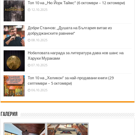
Топ 10 на „Ню Йорк Таймс” (6 октомври – 12 октомври)
12.10.2025
Добри Станчов: „Душата на България витае из
добруджанските равнини“
08.10.2025
Нобеловата награда за литература дава нов шанс на
Харуки Мураками
07.10.2025
Топ 10 на „Хеликон” за най-продавани книги (29
септември – 5 октомври)
06.10.2025
Галерия