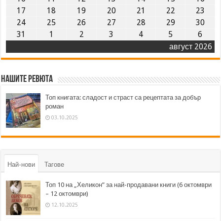
17
18
19
20
21
22
23
24
25
26
27
28
29
30
31
1
2
3
4
5
6
август 2026
Нашите ревюта
Топ книгата: сладост и страст са рецептата за добър
роман
03.10.2025
Най-нови
Тагове
Топ 10 на „Хеликон” за най-продавани книги (6 октомври
– 12 октомври)
12.10.2025