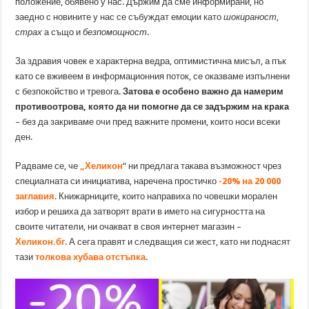
положение, обявено у нас. Държим да сме информирани, но
заедно с новините у нас се събуждат емоции като
шокираност
,
страх
а също и
безпомощност
.
За здравия човек е характерна ведра, оптимистична мисъл, а пък
като се вживеем в информационния поток, се оказваме изпълнени
с безпокойство и тревога.
Затова е особено важно да намерим
противоотрова, която да ни помогне да се задържим на крака
– без да закриваме очи пред важните промени, които носи всеки
ден.
Радваме се, че
„Хеликон
“ ни предлага такава възможност чрез
специалната си инициатива, наречена простичко
-20% на 20 000
заглавия
. Книжарниците, които направиха по човешки морален
избор и решиха да затворят врати в името на сигурността на
своите читатели, ни очакват в своя интернет магазин –
Хеликон.бг
. А сега правят и следващия си жест, като ни поднасят
тази
толкова хубава отстъпка
.