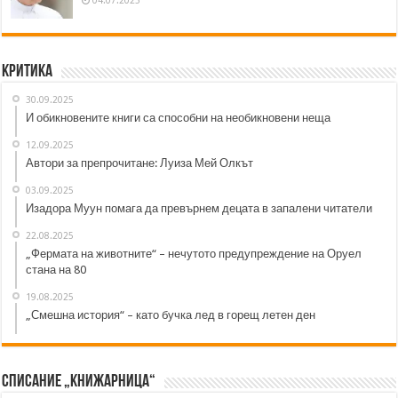
Критика
30.09.2025
И обикновените книги са способни на необикновени неща
12.09.2025
Автори за препрочитане: Луиза Мей Олкът
03.09.2025
Изадора Муун помага да превърнем децата в запалени читатели
22.08.2025
„Фермата на животните“ – нечутото предупреждение на Оруел
стана на 80
19.08.2025
„Смешна история“ – като бучка лед в горещ летен ден
Списание „Книжарница“