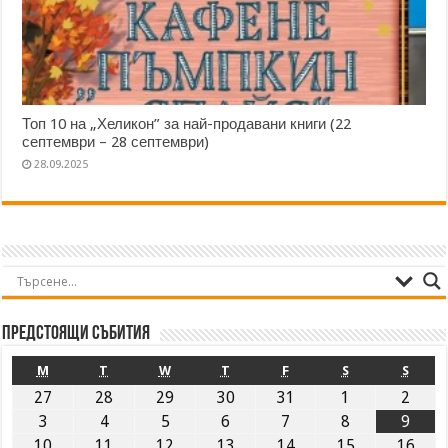
Топ 10 на „Хеликон” за най-продавани книги (22
септември – 28 септември)
28.09.2025
Предстоящи събития
M
T
W
T
F
S
S
27
28
29
30
31
1
2
3
4
5
6
7
8
9
10
11
12
13
14
15
16