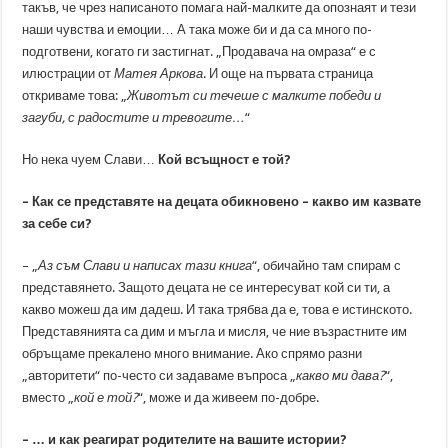
такъв, че чрез написаното помага най-малките да опознаят и тези
наши чувства и емоции… А така може би и да са много по-
подготвени, когато ги застигнат. „Продавача на омраза“ е с
илюстрации от
Матея Аркова
. И още на първата страница
откриваме това: „
Животът си течеше с малките победи и
загуби, с радостите и тревогите…
“
Но нека чуем Слави…
Кой всъщност е той?
– Как се представяте на децата обикновено – какво им казвате
за себе си?
–
„
Аз съм Слави и написах тази книга
“, обичайно там спирам с
представянето. Защото децата не се интересуват кой си ти, а
какво можеш да им дадеш. И така трябва да е, това е истинското.
Представянията са дим и мъгла и мисля, че ние възрастните им
обръщаме прекалено много внимание. Ако спрямо разни
„авторитети“ по-често си задаваме въпроса „
какво ми дава?
“,
вместо „
кой е той?
“, може и да живеем по-добре.
– … и как реагират родителите на вашите истории?