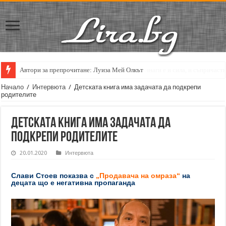
Кирил Кадийски: „Плачът на големия поет винаги е и сила, и съпричаст
Начало
/
Интервюта
/
Детската книга има задачата да подкрепи
родителите
Детската книга има задачата да
подкрепи родителите
20.01.2020
Интервюта
Слави Стоев показва с
„Продавача на омраза“
на
децата що е негативна пропаганда