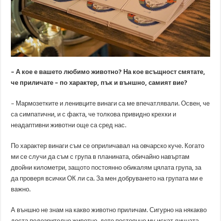
– А кое е вашето любимо животно? На кое всъщност смятате,
че приличате – по характер, пък и външно, самият вие?
– Мармозетките и ленивците винаги са ме впечатлявали. Освен, че
са симпатични, и с факта, че толкова привидно крехки и
неадаптивни животни още са сред нас.
По характер винаги съм се оприличавал на овчарско куче. Когато
ми се случи да съм с група в планината, обичайно навъртам
двойни километри, защото постоянно обикалям цялата група, за
да проверя всички ОК ли са. За мен добруването на групата ми е
важно.
А външно не знам на какво животно приличам. Сигурно на някакво
доста подозрително животно, дето постоянно му искат личната