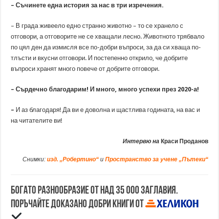
– Съчинете една история за нас в три изречения.
– В града живеело едно странно животно – то се хранело с
отговори, а отговорите не се хващали лесно. Животното трябвало
по цял ден да измисля все по-добри въпроси, за да си хваща по-
тлъсти и вкусни отговори. И постепенно открило, че добрите
въпроси хранят много повече от добрите отговори.
– Сърдечно благодарим! И много, много успехи през 2020-а!
–
И аз благодаря! Да ви е доволна и щастлива годината, на вас и
на читателите ви!
Интервю на
Краси Проданов
Снимки:
изд. „Робертино“
и
Пространство за учене „Пътеки“
Богато разнообразие от над 35 000 заглавия.
Поръчайте доказано добри книги от