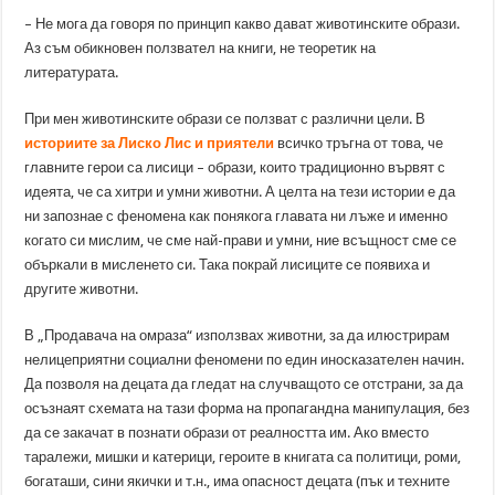
– Не мога да говоря по принцип какво дават животинските образи.
Аз съм обикновен ползвател на книги, не теоретик на
литературата.
При мен животинските образи се ползват с различни цели. В
историите за Лиско Лис и приятели
всичко тръгна от това, че
главните герои са лисици – образи, които традиционно вървят с
идеята, че са хитри и умни животни. А целта на тези истории е да
ни запознае с феномена как понякога главата ни лъже и именно
когато си мислим, че сме най-прави и умни, ние всъщност сме се
объркали в мисленето си. Така покрай лисиците се появиха и
другите животни.
В „Продавача на омраза“ използвах животни, за да илюстрирам
нелицеприятни социални феномени по един иносказателен начин.
Да позволя на децата да гледат на случващото се отстрани, за да
осъзнаят схемата на тази форма на пропагандна манипулация, без
да се закачат в познати образи от реалността им. Ако вместо
таралежи, мишки и катерици, героите в книгата са политици, роми,
богаташи, сини якички и т.н., има опасност децата (пък и техните