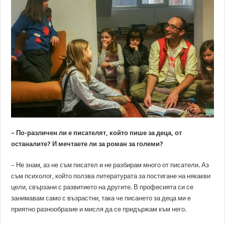
– По-различен ли е писателят, който пише за деца, от
останалите? И мечтаете ли за роман за големи?
– Не знам, аз не съм писател и не разбирам много от писатели. Аз
съм психолог, който ползва литературата за постигане на някакви
цели, свързани с развитието на другите. В професията си се
занимавам само с възрастни, така че писането за деца ми е
приятно разнообразие и мисля да се придържам към него.