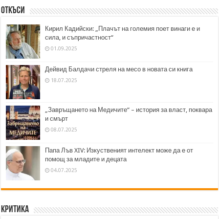
Откъси
Кирил Кадийски: „Плачът на големия поет винаги е и
сила, и съпричастност“
01.09.2025
Дейвид Балдачи стреля на месо в новата си книга
18.07.2025
„Завръщането на Медичите“ – история за власт, поквара
и смърт
08.07.2025
Папа Лъв XIV: Изкуственият интелект може да е от
помощ за младите и децата
04.07.2025
Критика