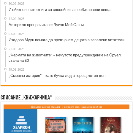
30.09.2025
И обикновените книги са способни на необикновени неща
12.09.2025
Автори за препрочитане: Луиза Мей Олкът
03.09.2025
Изадора Муун помага да превърнем децата в запалени читатели
22.08.2025
„Фермата на животните“ – нечутото предупреждение на Оруел
стана на 80
19.08.2025
„Смешна история“ – като бучка лед в горещ летен ден
Списание „Книжарница“