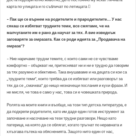
карта по улицата и го събличат по летищата

– Пак ще се върнем на родителите и прародителите… У нас
сякаш се избягват трудните теми, все смятаме, че на
малчуганите им е рано да научат за тях. А вие изведнъж
заговаряте за омразата. Как се роди идеята за „Продавача на
омраза“?
– Ние наричаме трудни темите, с които сами не се чувстваме
комфортно – объркват ни, притесняват ни и ни е трудно да говорим
за тях разумно и обективно. Така внушаваме и на децата си кои са
„трудните теми“, които трябва да се избягват или разговорът за
тях да се „смачква“ до нищо незначещи послания и кухи фрази. И
не мисля, че това е само у нас, това си е човешката природа.
Ролята на моите книги и въобще, на този тип детска литература, е
да подкрепи родителите, като им даде един готов инструмент за
започване и насочване на тези трудни разговори. Нещо като
патерица, на която да се облягат, когато тръгнат по неравната и
хлъзгава пътека на обясненията. Защото нито един от нас,