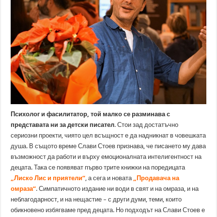
Психолог и фасилитатор, той малко се разминава с
представата ни за детски писател
. Стои зад достатъчно
сериозни проекти, чиято цел всъщност е да надникнат в човешката
душа. В същото време Слави Стоев признава, че писането му дава
възможност да работи и върху емоционалната интелигентност на
децата. Така се появяват първо трите книжки на поредицата
„Лиско Лис и приятели“
, а сега и новата
„Продавача на
омраза“
. Симпатичното издание ни води в свят и на омраза, и на
неблагодарност, и на нещастие – с други думи, теми, които
обикновено избягваме пред децата. Но подходът на Слави Стоев е