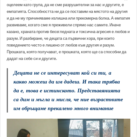
оцелеем като група, да не сме разрушителни за нас и другите, е
емпатията. Способността ни да се поставим на мястото на другия
и да не му причиняваме излишна или прекомерна болка. А емпатия
развиваме, когато сме я преживели спрямо нас самите. Иначе
казано, храната против беозгледната и токсична агресия е любов и
разум. И разбиране, че децата са първични хора, при които
поведението често е лишено от любов към другия и разум.
Прошката, която получават, е прошката, която ще са способни да
дадат на себе си и другите.
Децата не се интересуват кой си ти, а
какво можеш да им дадеш. И така трябва
да е, това е истинското. Представянията
са дим и мъгла и мисля, че ние възрастните
им обръщаме прекалено много внимание