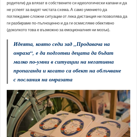
родители) да влязат в собствените си идеологически капани и да
не успеят за видят чистата схема. А само умението да
поглеждаме сложни ситуации от лека дистанция ни позволява да
ги разбираме по-пълноценно и да ги осмисляме обективно
(доколкото това е възможно за емоционалния ни мозък).
Идеята, която седи зад „Продавача на
омраза“, е да подготви децата да бъдат
малко по-умни в ситуации на негативна
пропаганда и когато са обект на облъчване
с послания на омразата