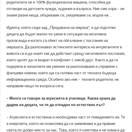
родителите не е 100% функционална машина, способна да
отговори на детските нужди, чудения и въпроси. Ние сме хора – не
знаем разни неща, объркваме се, уморяваме се, мързи ни…
Идеята, която седи зад „Продавача на омраза“, е да подготви
децата да бъдат малко по-умни в ситуации на негативна
пропаганда и когато са обект на облъчване с послания на
омразата. Да разпознават истинските интереси на интригантите в
живота си и да знаят как да действат срещу негативните послания,
които целят да ги вкарат в конфликт с някой друг. Както и да ги
подкрепи в началните им умения за разпознаване и справяне с
фалшиви новини, които ще са голяма част от тяхната бъдеща
информационна среда. Особено ако ние – техните родители, не
направим нещо по въпроса сега.
– Много се говори за агресията в училище. Каква храна да
дадем на децата, че тя да отпадне по естествен път?
– Агресията е естествена и необходима част от поведението ни. Тя
е енергията, която ни позволява да се заявяваме и да правим
света по-добро място за нас. Това, което я озяптява и ни помага да