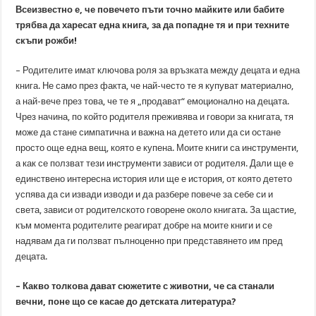
Всеизвестно е, че повечето пъти точно майките или
бабите
трябва да харесат една книга, за да попадне тя и при техните
скъпи рожби!
– Родителите имат ключова роля за връзката между децата и една
книга. Не само през факта, че най-често те я купуват материално,
а най-вече през това, че те я „продават“ емоционално на децата.
Чрез начина, по който родителя преживява и говори за книгата, тя
може да стане симпатична и важна на детето или да си остане
просто още една вещ, която е купена. Моите книги са инструменти,
а как се ползват тези инструменти зависи от родителя. Дали ще е
единствено интересна история или ще е история, от която детето
успява да си извади изводи и да разбере повече за себе си и
света, зависи от родителското говорене около книгата. За щастие,
към момента родителите реагират добре на моите книги и се
надявам да ги ползват пълноценно при представянето им пред
децата.
– Какво толкова дават сюжетите с животни, че са станали
вечни, поне що се касае до детската литература?