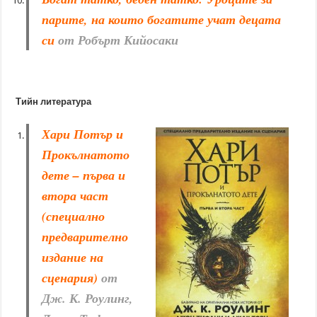
парите, на които богатите учат децата
си
от Робърт Кийосаки
Тийн литература
Хари Потър и
Прокълнатото
дете – първа и
втора част
(специално
предварително
издание на
сценария)
от
Дж. К. Роулинг,