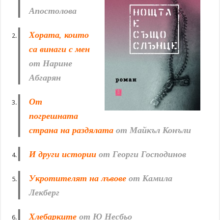
Апостолова
Хората, които
са винаги с мен
от Нарине
Абгарян
От
погрешната
страна на раздялата
от Майкъл Конъли
И други истории
от Георги Господинов
Укротителят на лъвове
от Камила
Лекберг
Хлебарките
от Ю Несбьо