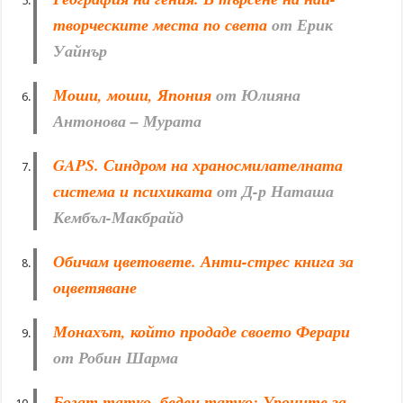
творческите места по света
от Ерик
Уайнър
Моши, моши, Япония
от Юлияна
Антонова – Мурата
GAPS. Синдром на храносмилателната
система и психиката
от Д-р Наташа
Кембъл-Макбрайд
Обичам цветовете. Анти-стрес книга за
оцветяване
Монахът, който продаде своето Ферари
от Робин Шарма
Богат татко, беден татко: Уроците за