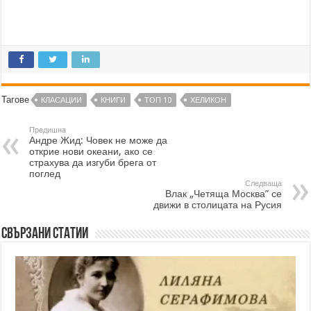
Тагове
КЛАСАЦИИ
КНИГИ
ТОП 10
ХЕЛИКОН
Предишна
Андре Жид: Човек не може да
открие нови океани, ако се
страхува да изгуби брега от
поглед
Следваща
Влак „Четяща Москва” се
движи в столицата на Русия
Свързани статии