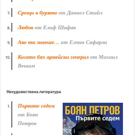
Срещи в бурята
от Даниел Стийл
Любов
от Елиф Шафак
Ако ти знаеше…
от Елчин Сафарли
Когато бях армейски генерал
от Михаил
Вешим
Нехудожествена литература
Първите седем
от Боян
Петров