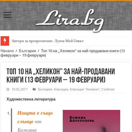
Автори за препрочитане: Луиза Мей Олкът
Кирил Кадийски: „Плачът на големия поет винаги е и сила, и съпричаст
Начало
/
България
/
Топ 10 на „Хеликон” за най-продавани книги (13
февруари – 19 февруари)
Топ 10 на „Хеликон” за най-продавани
книги (13 февруари – 19 февруари)
19.02.2017
България
,
Класации
,
Класации "Хеликон"
,
Събития
Художествена литература
Нощта е също
слънце
от
Божана