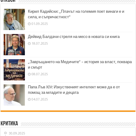
Откъси
Кирил Кадийски: „Плачът на големия поет винаги е и
сила, и съпричастност“
01.09.2025
Дейвид Балдачи стреля на месо в новата си книга
18.07.2025
„Завръщането на Медичите“ – история за власт, поквара
и смърт
08.07.2025
Папа Лъв XIV: Изкуственият интелект може да е от
помощ за младите и децата
04.07.2025
Критика
30.09.2025