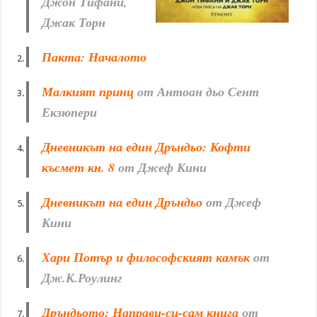
Джон Тифани,
Джак Торн
Пакта: Началото
Малкият принц
от Антоан дьо Сент
Екзюпери
Дневникът на един Дръндьо: Кофти
късмет кн. 8
от Джеф Кини
Дневникът на един Дръндьо
от Джеф
Кини
Хари Потър и философският камък
от
Дж.К.Роулинг
Дръндьото: Направи-си-сам книга
от