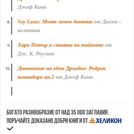
Джеф Кини
Soy Luna: Моят личен дневник
от Дисни –
колектив
Хари Потър и стаята на тайните
от
Дж. К. Роулинг
Дневникът на един Дръндьо: Родрик
командори кн.2
от Джеф Кини
Богато разнообразие от над 35 000 заглавия.
Поръчайте доказано добри книги от