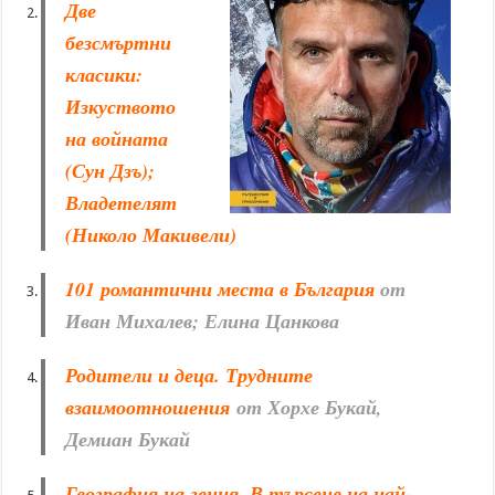
Две
безсмъртни
класики:
Изкуството
на войната
(Сун Дзъ);
Владетелят
(Николо Макивели)
101 романтични места в България
от
Иван Михалев; Елина Цанкова
Родители и деца. Трудните
взаимоотношения
от Хорхе Букай,
Демиан Букай
География на гения. В търсене на най-