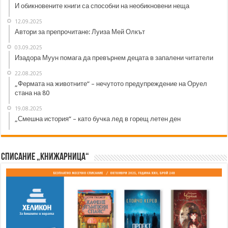
И обикновените книги са способни на необикновени неща
12.09.2025
Автори за препрочитане: Луиза Мей Олкът
03.09.2025
Изадора Муун помага да превърнем децата в запалени читатели
22.08.2025
„Фермата на животните“ – нечутото предупреждение на Оруел
стана на 80
19.08.2025
„Смешна история“ – като бучка лед в горещ летен ден
Списание „Книжарница“