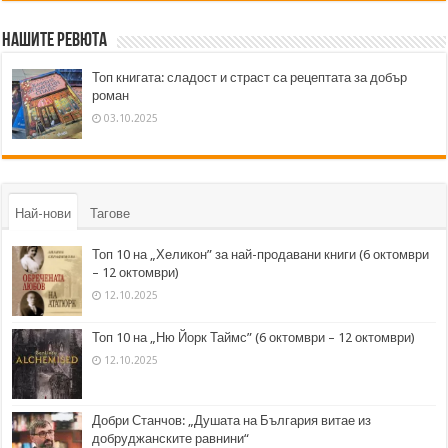
Нашите ревюта
Топ книгата: сладост и страст са рецептата за добър
роман
03.10.2025
Най-нови
Тагове
Топ 10 на „Хеликон” за най-продавани книги (6 октомври
– 12 октомври)
12.10.2025
Топ 10 на „Ню Йорк Таймс” (6 октомври – 12 октомври)
12.10.2025
Добри Станчов: „Душата на България витае из
добруджанските равнини“