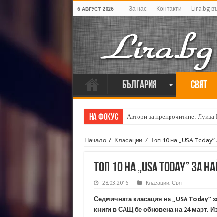
За нас
Контакти
Lira.bg в
6 АВГУСТ 2026
България
Свят
На фокус
Автори за препрочитане: Луиза
Начало
/
Класации
/
Топ 10 на „USA Today”
Топ 10 на „USA Today” за 
28.03.2016
Класации
,
Свят
Седмичната класация на „USA Today” з
книги в САЩ бе обновена на 24 март. И