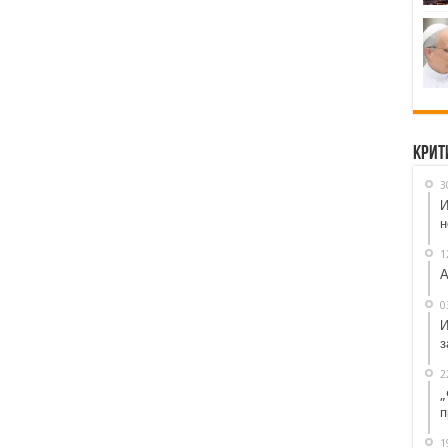
Крит
3
И
н
1
А
0
И
з
2
„
п
1