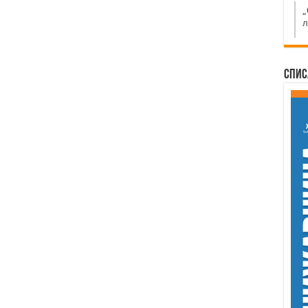
„
л
Спис