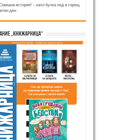
Смешна история“ – като бучка лед в горещ
етен ден
ание „Книжарница“