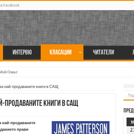
ъв Facebook
Интервю
Класации
Читатели
 Мей Олкът
 за най-продаваните книги в САЩ
най-продаваните книги в САЩ
Пред
а най-продаваните
зданието прави
2