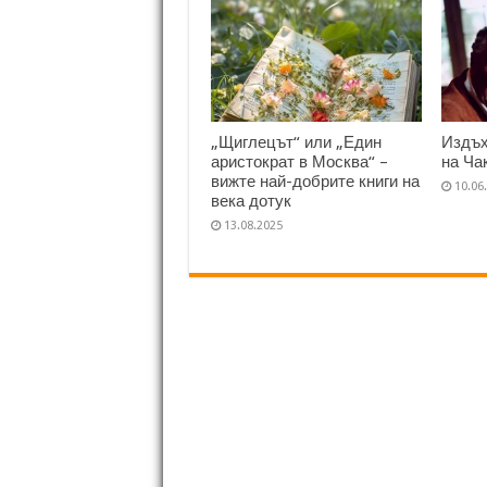
„Щиглецът“ или „Един
Издъх
аристократ в Москва“ –
на Ча
вижте най-добрите книги на
10.06
века дотук
13.08.2025