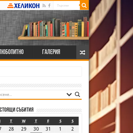
Любопитно
Галерия
стоящи събития
M
T
W
T
F
S
S
7
28
29
30
31
1
2