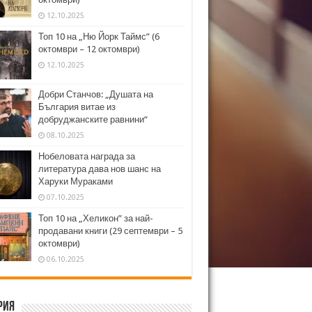
12.10.2025
Топ 10 на „Ню Йорк Таймс” (6
октомври – 12 октомври)
12.10.2025
Добри Станчов: „Душата на
България витае из
добруджанските равнини“
08.10.2025
Нобеловата награда за
литература дава нов шанс на
Харуки Мураками
07.10.2025
Топ 10 на „Хеликон” за най-
продавани книги (29 септември – 5
октомври)
06.10.2025
рия