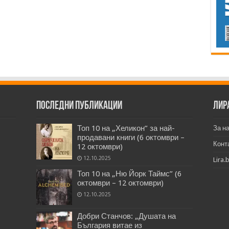
Последни публикации
Лир
Топ 10 на „Хеликон” за най-
За н
продавани книги (6 октомври –
Конт
12 октомври)
12.10.2025
Lira.
Топ 10 на „Ню Йорк Таймс” (6
октомври – 12 октомври)
12.10.2025
Добри Станчов: „Душата на
България витае из