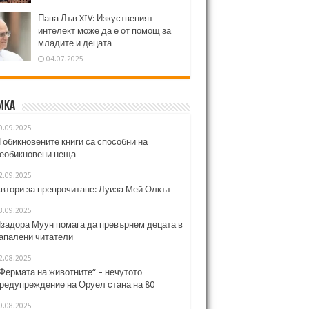
Папа Лъв XIV: Изкуственият
интелект може да е от помощ за
младите и децата
04.07.2025
ика
0.09.2025
 обикновените книги са способни на
еобикновени неща
2.09.2025
втори за препрочитане: Луиза Мей Олкът
3.09.2025
задора Муун помага да превърнем децата в
апалени читатели
2.08.2025
Фермата на животните“ – нечутото
редупреждение на Оруел стана на 80
9.08.2025