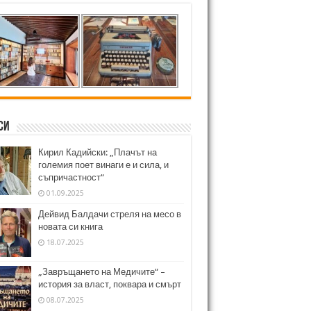
си
Кирил Кадийски: „Плачът на
големия поет винаги е и сила, и
съпричастност“
01.09.2025
Дейвид Балдачи стреля на месо в
новата си книга
18.07.2025
„Завръщането на Медичите“ –
история за власт, поквара и смърт
08.07.2025