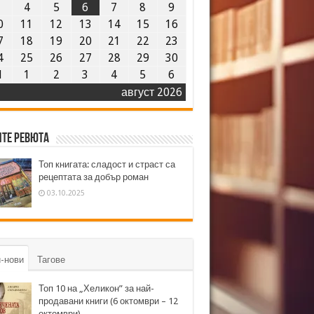
3
4
5
6
7
8
9
0
11
12
13
14
15
16
7
18
19
20
21
22
23
4
25
26
27
28
29
30
1
1
2
3
4
5
6
август 2026
те ревюта
Топ книгата: сладост и страст са
рецептата за добър роман
03.10.2025
-нови
Тагове
Топ 10 на „Хеликон” за най-
продавани книги (6 октомври – 12
октомври)