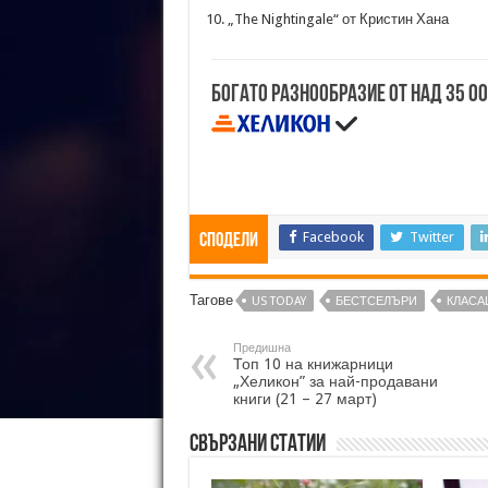
„The Nightingale“ от Кристин Хана
Богато разнообразие от над 35 0
Facebook
Twitter
Сподели
Тагове
US TODAY
БЕСТСЕЛЪРИ
КЛАСА
Предишна
Топ 10 на книжарници
„Хеликон” за най-продавани
книги (21 – 27 март)
Свързани статии