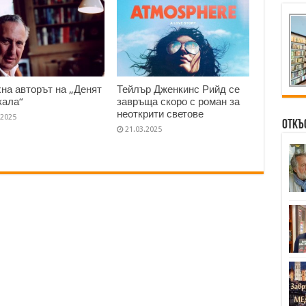
на авторът на „Денят
Тейлър Дженкинс Рийд се
кала“
завръща скоро с роман за
неоткрити светове
.2025
Откъ
21.03.2025