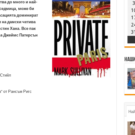
тва до много и най-
 седмица, може би
1
ласацията доминират
1
и на дамски четива
2
стин Хана. Все пак
3
а Джеймс Патерсън
Наши
 Стийл
а“
от Рансъм Ригс
Най