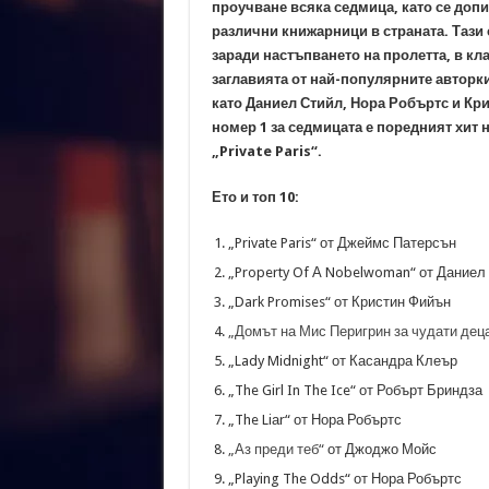
проучване всяка седмица, като се допи
различни книжарници в страната. Тази
заради настъпването на пролетта, в к
заглавията от най-популярните авторк
като Даниел Стийл, Нора Робъртс и Кри
номер 1 за седмицата е поредният хит
н
„Private Paris“.
Ето и топ 10:
„Private Paris“ от Джеймс Патерсън
„Property Of А Nobelwoman“ от Даниел
„Dark Promises“ от Кристин Фийън
„Домът на Мис Перигрин за чудати дец
„Lady Midnight“ от Касандра Клеър
„The Girl In The Ice“ от Робърт Бриндза
„The Liаr“ от Нора Робъртс
„Аз преди теб“
от Джоджо Мойс
„Playing The Odds“ от Нора Робъртс