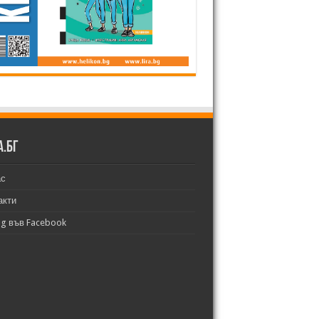
а.бг
ас
акти
bg във Facebook