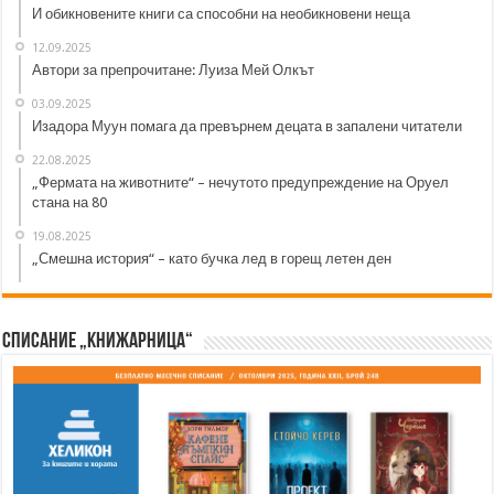
И обикновените книги са способни на необикновени неща
12.09.2025
Автори за препрочитане: Луиза Мей Олкът
03.09.2025
Изадора Муун помага да превърнем децата в запалени читатели
22.08.2025
„Фермата на животните“ – нечутото предупреждение на Оруел
стана на 80
19.08.2025
„Смешна история“ – като бучка лед в горещ летен ден
Списание „Книжарница“