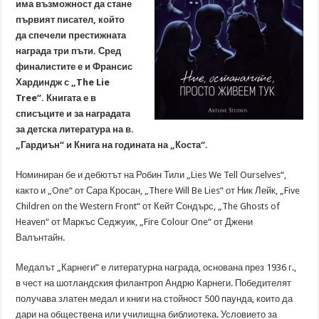
има възможност да стане
първият писател, който
да спечели престижната
награда три пъти. Сред
финалистите е и Франсис
Хардиндж с „The Lie
Tree“. Книгата е в
списъците и за наградата
за детска литература на в.
„Гардиън“ и Книга на годината на „Коста“.
Номиниран бе и дебютът на Робин Тили „Lies We Tell Ourselves“,
както и „One“ от Сара Кросан, „There Will Be Lies“ от Ник Лейк, „Five
Children on the Western Front“ от Кейт Сондърс, „The Ghosts of
Heaven“ от Маркъс Седжуик, „Fire Colour One“ от Джени
Валънтайн.
Медалът „Карнеги” е литературна награда, основана през 1936 г.,
в чест на шотландския филантроп Андрю Карнеги. Победителят
получава златен медал и книги на стойност 500 паунда, които да
дари на обществена или училищна библиотека. Условието за