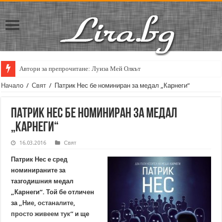
Автори за препрочитане: Луиза Мей Олкът
Начало
/
Свят
/
Патрик Нес бе номиниран за медал „Карнеги“
Патрик Нес бе номиниран за медал
„Карнеги“
16.03.2016
Свят
Патрик Нес е сред
номинираните за
тазгодишния медал
„Карнеги“. Той бе отличен
за
„Ние, останалите,
просто живеем тук“
и ще