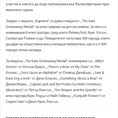
участие е книгата да бъде публикувана във Великобритания през
миналата година.
Заедно с медала „Карнеги” се дава и медалът „The Kate
Greenaway Medal” за илюстриране на детски книжки. За него са
номинирани 8 илюстратори, сред които Ребека Коб, Крис Хотън,
Салваторе Ръбино и др. Победителят получава 500 паунда, които
да дари на обществена или училищна библиотека, както и 5 000
паунда лична награда.
За медала „The Kate Greenaway Medal” номинирани са „ Willy’s
Stories“ от Антъни Браун, „There’s a Bear on My Chair“ от Рос
Колинс, „Once Upon an Alphabet“ от Оливър Джефърс, „Sam &
Dave Dig a Hole“ от Джон Класен, „Something About a Bear“ от
Джаки Морис, „Captain Jack and the Pirates by Helen Oxenbury
(illustrator)“ от Питър Бентли, „The Sleeper and the Spindle“ от
илюстратора Крис Ридъл и Нийл Геймън, „Footpath Flowers“ от
Сидни Смит и Джон Арно Лоусън.