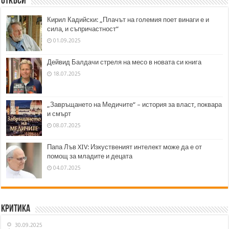
Откъси
Кирил Кадийски: „Плачът на големия поет винаги е и
сила, и съпричастност“
01.09.2025
Дейвид Балдачи стреля на месо в новата си книга
18.07.2025
„Завръщането на Медичите“ – история за власт, поквара
и смърт
08.07.2025
Папа Лъв XIV: Изкуственият интелект може да е от
помощ за младите и децата
04.07.2025
Критика
30.09.2025