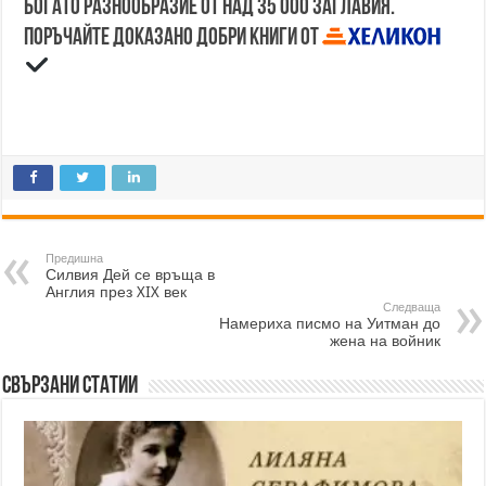
Богато разнообразие от над 35 000 заглавия.
Поръчайте доказано добри книги от
Предишна
Силвия Дей се връща в
Англия през XIX век
Следваща
Намериха писмо на Уитман до
жена на войник
Свързани статии