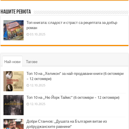
Нашите ревюта
Топ книгата: сладост и страст са рецептата за добър
роман
03.10.2025
Най-нови
Тагове
Топ 10 на „Хеликон” за най-продавани книги (6 октомври
– 12 октомври)
12.10.2025
Топ 10 на „Ню Йорк Таймс” (6 октомври – 12 октомври)
12.10.2025
Добри Станчов: „Душата на България витае из
добруджанските равнини“