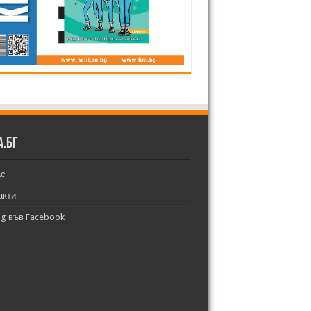
а.бг
ас
акти
bg във Facebook