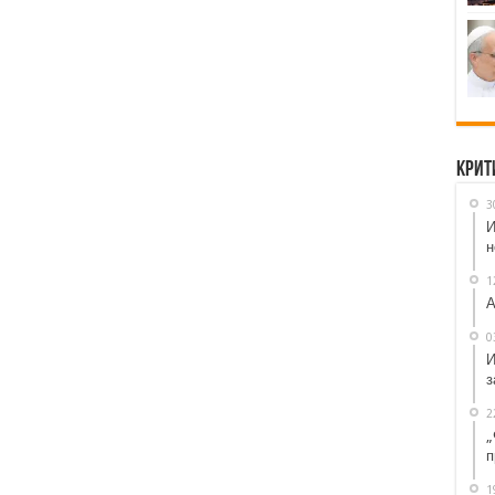
Крит
3
И
н
1
А
0
И
з
2
„
п
1