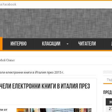
ъв Facebook
Интервю
Класации
Читатели
 Мей Олкът
ли електронни книги в Италия през 2015 г.
чели електронни книги в Италия през
Пред
2
ги от