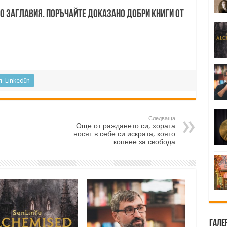
00 заглавия. Поръчайте доказано добри книги от
LinkedIn
Следваща
Още от раждането си, хората
носят в себе си искрата, която
копнее за свобода
Гале