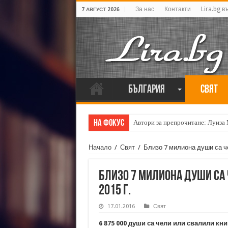
За нас
Контакти
Lira.bg в
7 АВГУСТ 2026
България
Свят
На фокус
Автори за препрочитане: Луиза
Начало
/
Свят
/
Близо 7 милиона души са че
Близо 7 милиона души са 
2015 г.
17.01.2016
Свят
6 875 000 души са чели или свалили кни