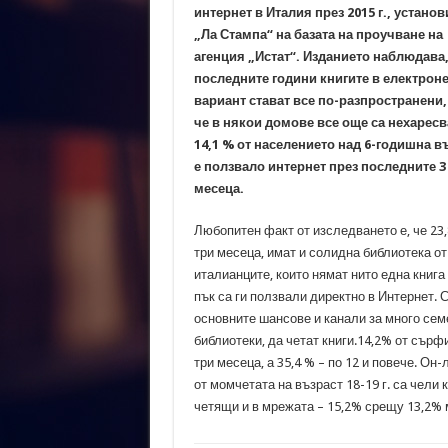
интернет в Италия през 2015 г., установ
„Ла Стампа“ на базата на проучване на
агенция „Истат“. Изданието наблюдава,
последните години книгите в електрон
вариант стават все по-разпространени,
че в някои домове все още са нехаресв
14,1 % от населението над 6-годишна в
е ползвало интернет през последните 3
месеца.
Любопитен факт от изследването е, че 23,
три месеца, имат и солидна библиотека от 
италианците, които нямат нито една книга 
пък са ги ползвали директно в Интернет. 
основните шансове и канали за много семе
библиотеки, да четат книги.14,2% от сърф
три месеца, а 35,4 % – по 12 и повече. О
от момчетата на възраст 18-19 г. са чели 
четящи и в мрежата – 15,2% срещу 13,2% 