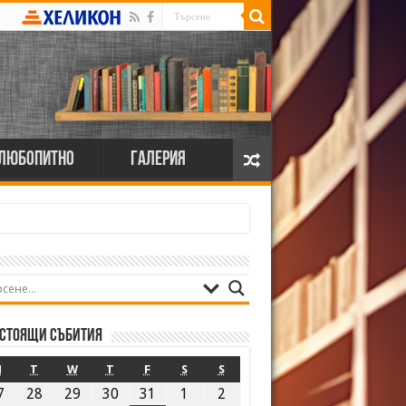
Любопитно
Галерия
стоящи събития
M
T
W
T
F
S
S
7
28
29
30
31
1
2