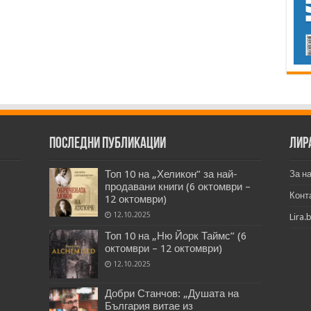
Последни публикации
Лир
Топ 10 на „Хеликон” за най-
За н
продавани книги (6 октомври –
Конт
12 октомври)
12.10.2025
Lira.
Топ 10 на „Ню Йорк Таймс” (6
октомври – 12 октомври)
12.10.2025
Добри Станчов: „Душата на
България витае из