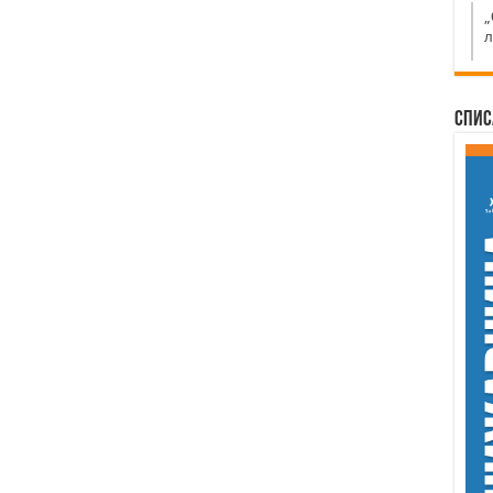
„
л
Спис