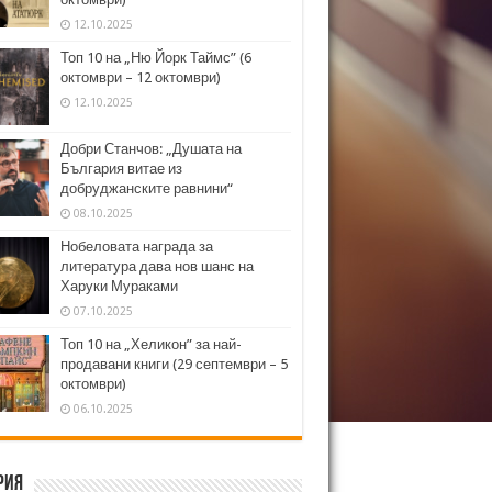
12.10.2025
Топ 10 на „Ню Йорк Таймс” (6
октомври – 12 октомври)
12.10.2025
Добри Станчов: „Душата на
България витае из
добруджанските равнини“
08.10.2025
Нобеловата награда за
литература дава нов шанс на
Харуки Мураками
07.10.2025
Топ 10 на „Хеликон” за най-
продавани книги (29 септември – 5
октомври)
06.10.2025
рия