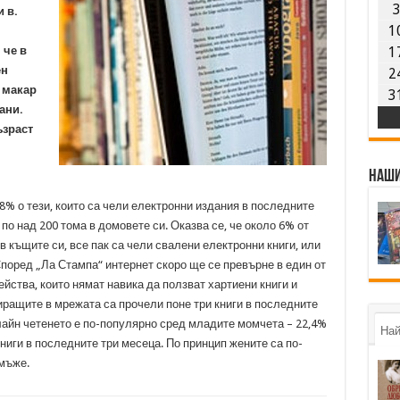
и в.
1
 че в
1
ен
2
 макар
3
ани.
ъзраст
Наши
8% о тези, които са чели електронни издания в последните
по над 200 тома в домовете си. Оказва се, че около 6% от
в къщите си, все пак са чели свалени електронни книги, или
Според „Ла Стампа“ интернет скоро ще се превърне в един от
йства, които нямат навика да ползват хартиени книги и
иращите в мрежата са прочели поне три книги в последните
н-лайн четенето е по-популярно сред младите момчета – 22,4%
Най
книги в последните три месеца. По принцип жените са по-
мъже.