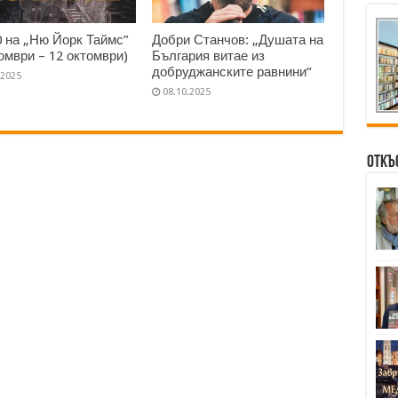
0 на „Ню Йорк Таймс”
Добри Станчов: „Душата на
томври – 12 октомври)
България витае из
добруджанските равнини“
.2025
08.10.2025
Откъ