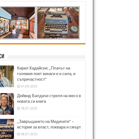
си
Кирил Кадийски: „Плачът на
големия поет винаги е и сила, и
съпричастност“
01.09.2025
Дейвид Балдачи стреля на месо в
новата си книга
18.07.2025
„Завръщането на Медичите“ –
история за власт, поквара и смърт
08.07.2025