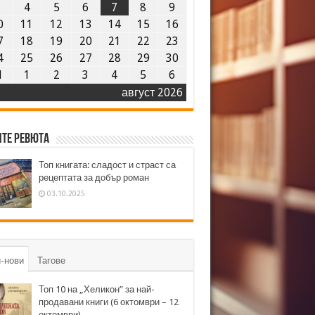
3
4
5
6
7
8
9
0
11
12
13
14
15
16
7
18
19
20
21
22
23
4
25
26
27
28
29
30
1
1
2
3
4
5
6
август 2026
те ревюта
Топ книгата: сладост и страст са
рецептата за добър роман
03.10.2025
-нови
Тагове
Топ 10 на „Хеликон” за най-
продавани книги (6 октомври – 12
октомври)