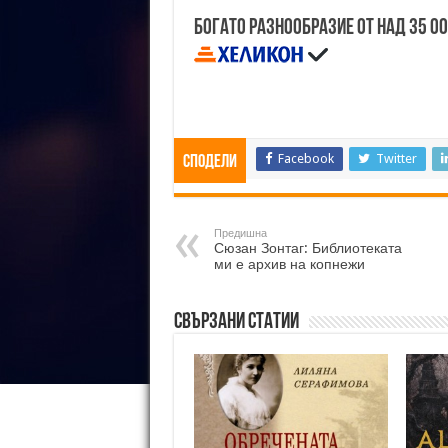
Богато разнообразие от над 35 0
Facebook
Twitter
Сподели
Предишна
Сюзан Зонтаг: Библиотеката
ми е архив на копнежи
Свързани статии