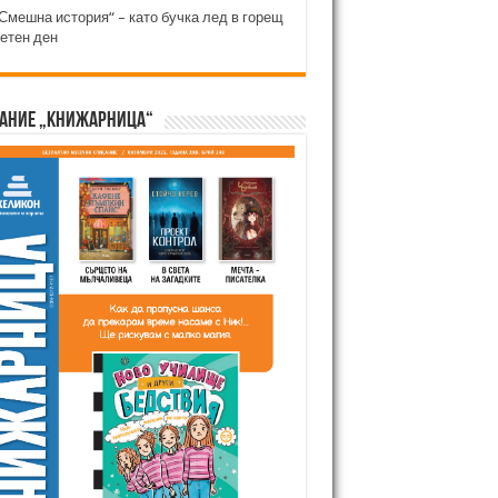
Смешна история“ – като бучка лед в горещ
етен ден
ание „Книжарница“