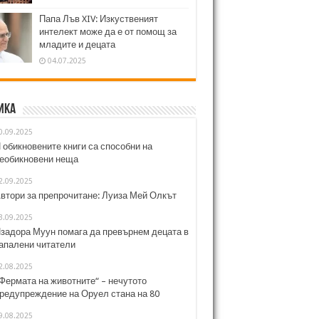
Папа Лъв XIV: Изкуственият
интелект може да е от помощ за
младите и децата
04.07.2025
ика
0.09.2025
 обикновените книги са способни на
еобикновени неща
2.09.2025
втори за препрочитане: Луиза Мей Олкът
3.09.2025
задора Муун помага да превърнем децата в
апалени читатели
2.08.2025
Фермата на животните“ – нечутото
редупреждение на Оруел стана на 80
9.08.2025