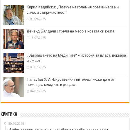
Кирил Кадийски: „Плачът на големия поет винаги е и
сила, и съпричастност“
01.09.2025
Дейвид Балдачи стреля на месо в новата си книга
18.07.2025
„Завръщането на Медичите“ – история за власт, поквара
и смърт
08.07.2025
Папа Лъв XIV: Изкуственият интелект може да е от
помощ за младите и децата
04.07.2025
Критика
30.09.2025
И обикновените книги са способни на необикновени неща