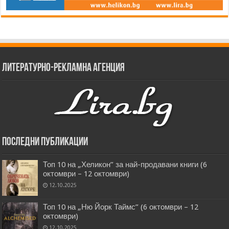
Литературно-рекламна агенция
Последни публикации
Топ 10 на „Хеликон” за най-продавани книги (6
октомври – 12 октомври)
12.10.2025
Топ 10 на „Ню Йорк Таймс” (6 октомври – 12
октомври)
12.10.2025