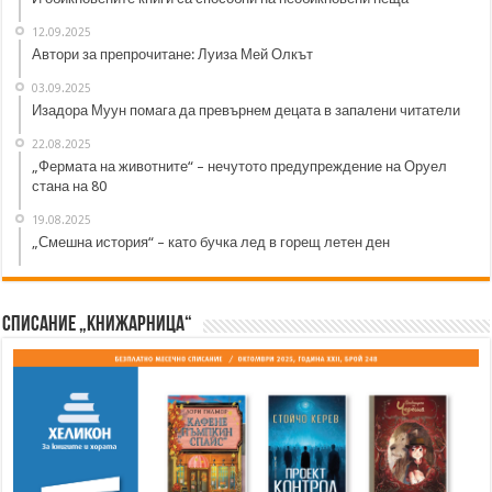
12.09.2025
Автори за препрочитане: Луиза Мей Олкът
03.09.2025
Изадора Муун помага да превърнем децата в запалени читатели
22.08.2025
„Фермата на животните“ – нечутото предупреждение на Оруел
стана на 80
19.08.2025
„Смешна история“ – като бучка лед в горещ летен ден
Списание „Книжарница“