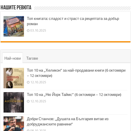
Нашите ревюта
Топ книгата: сладост и страст са рецептата за добър
роман
03.10.2025
Най-нови
Тагове
Топ 10 на „Хеликон” за най-продавани книги (6 октомври
– 12 октомври)
12.10.2025
Топ 10 на „Ню Йорк Таймс” (6 октомври – 12 октомври)
12.10.2025
Добри Станчов: „Душата на България витае из
добруджанските равнини“
08.10.2025