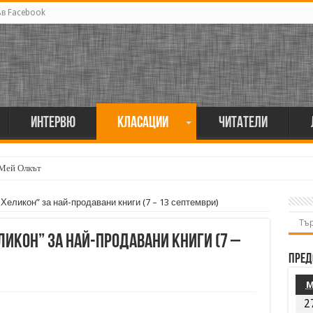
ъв Facebook
Интервю
Класации
Читатели
 Мей Олкът
мия поет винаги е и сила, и съпричастност“
Хеликон” за най-продавани книги (7 – 13 септември)
още има любов“
 Харди
ликон” за най-продавани книги (7 –
о обяснение на нещата ти идва наум винаги последно“
Пред
г – психологът, който промени сънищата ни
акала“
2