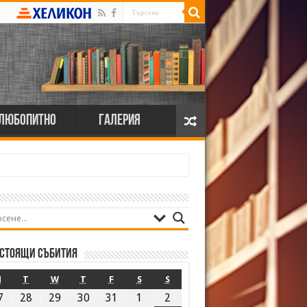
Любопитно
Галерия
стоящи събития
M
T
W
T
F
S
S
7
28
29
30
31
1
2