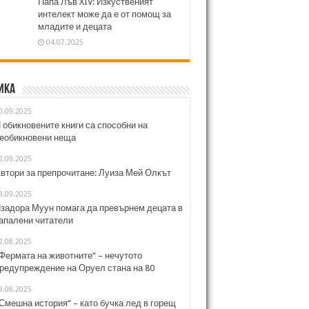
Папа Лъв XIV: Изкуственият
интелект може да е от помощ за
младите и децата
04.07.2025
ика
0.09.2025
 обикновените книги са способни на
еобикновени неща
2.09.2025
втори за препрочитане: Луиза Мей Олкът
3.09.2025
задора Муун помага да превърнем децата в
апалени читатели
2.08.2025
Фермата на животните“ – нечутото
редупреждение на Оруел стана на 80
9.08.2025
Смешна история“ – като бучка лед в горещ