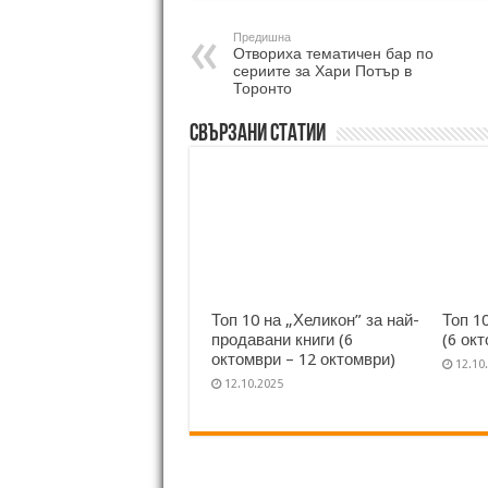
Предишна
Отвориха тематичен бар по
сериите за Хари Потър в
Торонто
Свързани статии
Топ 10 на „Хеликон” за най-
Топ 1
продавани книги (6
(6 ок
октомври – 12 октомври)
12.10
12.10.2025