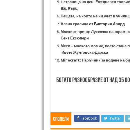
1 страница на ден: Ежедневен творч
Дж. Кърц
Нещата, на които не ни учат в учили
Алена кралица
от Виктория Авярд
Малкият принц: Луксозна панорамна
Сент Екзюпери
Меси – малкото момче, което стана 
Ивете Жултовска-Дарска
Minecraft: Наръчник за водене на би
Богато разнообразие от над 35 0
Facebook
Twitter
Сподели