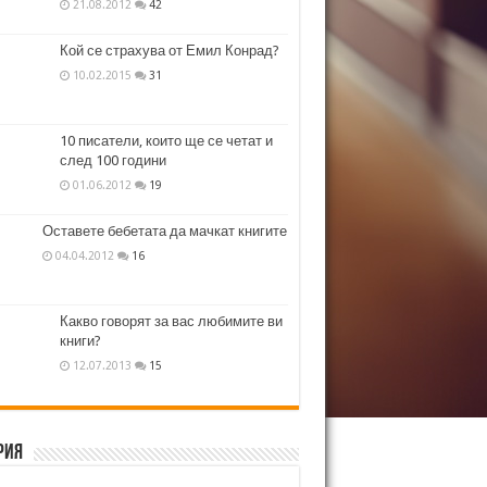
21.08.2012
42
Кой се страхува от Емил Конрад?
10.02.2015
31
10 писатели, които ще се четат и
след 100 години
01.06.2012
19
Оставете бебетата да мачкат книгите
04.04.2012
16
Какво говорят за вас любимите ви
книги?
12.07.2013
15
рия