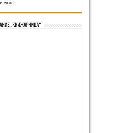
етен ден
ание „Книжарница“