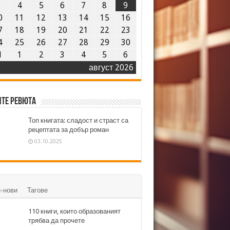
3
4
5
6
7
8
9
0
11
12
13
14
15
16
7
18
19
20
21
22
23
4
25
26
27
28
29
30
1
1
2
3
4
5
6
август 2026
те ревюта
Топ книгата: сладост и страст са
рецептата за добър роман
03.10.2025
-нови
Тагове
110 книги, които образованият
трябва да прочете