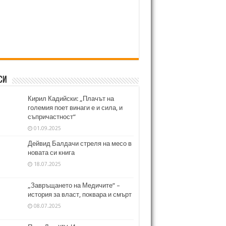
си
Кирил Кадийски: „Плачът на
големия поет винаги е и сила, и
съпричастност“
01.09.2025
Дейвид Балдачи стреля на месо в
новата си книга
18.07.2025
„Завръщането на Медичите“ –
история за власт, поквара и смърт
08.07.2025