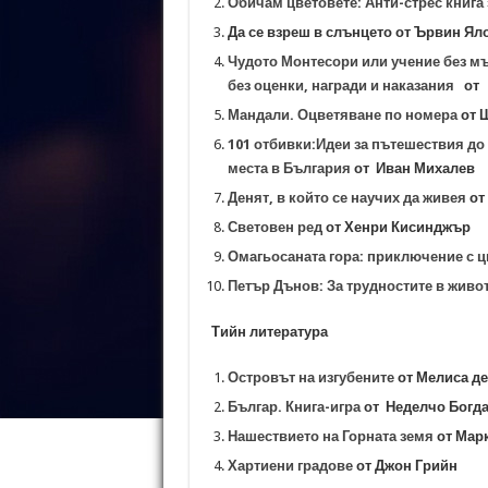
Обичам цветовете: Анти-стрес книга
Да се взреш в слънцето от Ървин Ял
Чудото Монтесори или учение без м
без оценки, награди и наказания
от 
Мандали. Оцветяване по номера
от 
101 отбивки:Идеи за пътешествия до
места в България
от Иван Михалев
Денят, в който се научих да живея
от
Световен ред
от Хенри Кисинджър
Омагьосаната гора: приключение с ц
Петър Дънов: За трудностите в живо
Тийн литература
Островът на изгубените
от Мелиса де
Българ. Книга-игра
от Неделчо Богд
Нашествието на Горната земя
от Мар
Хартиени градове
от Джон Грийн