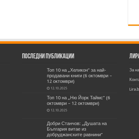
Последни публикации
Лир
Топ 10 на „Хеликон” за най-
За н
продавани книги (6 октомври –
Конт
12 октомври)
12.10.2025
Lira.
Топ 10 на „Ню Йорк Таймс” (6
октомври – 12 октомври)
12.10.2025
Добри Станчов: „Душата на
България витае из
добруджанските равнини“