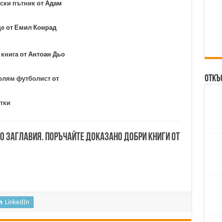
ески пътник
от Адам
ще
от Емил Конрад
 книга
от Антоан Дьо
Откъ
голям футболист
от
тки
00 заглавия. Поръчайте доказано добри книги от
LinkedIn