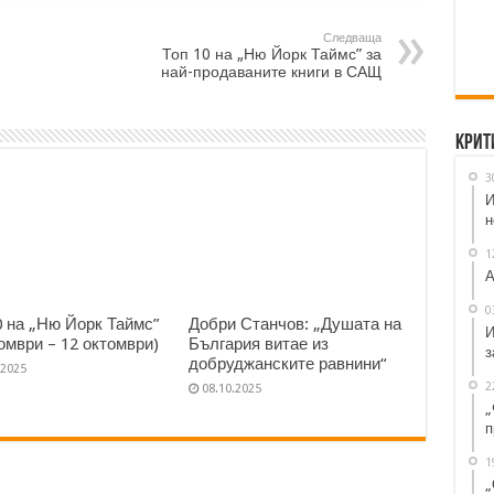
Следваща
Топ 10 на „Ню Йорк Таймс” за
най-продаваните книги в САЩ
Крит
3
И
н
1
А
0
0 на „Ню Йорк Таймс”
Добри Станчов: „Душата на
И
томври – 12 октомври)
България витае из
з
добруджанските равнини“
.2025
2
08.10.2025
„
п
1
„