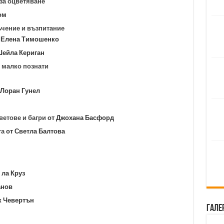
 за оцветяване
ом
ъчение и възпитание
Елена Тимошенко
Шейла Кериган
 малко познати
 Лоран Гунел
ветове и багри
от Джохана Басфорд
та
от Светла Балтова
 ла Круз
анов
к Чевертън
Гале