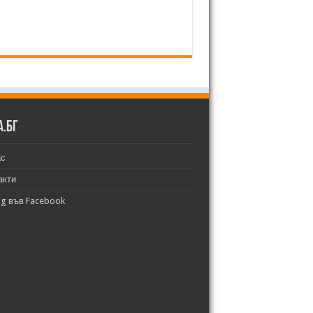
а.бг
ас
акти
bg във Facebook