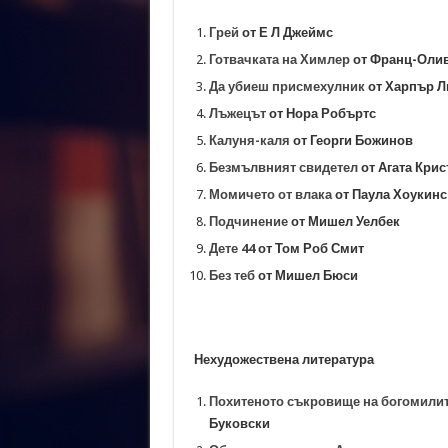
Тийн авторката Катрин Уебър: М
Грей
от Е Л Джеймс
Египетският писател Нагиб Махф
Готвачката на Химлер
от Франц-Оли
Виктор Юго: „Книгите са верни 
Да убиеш присмехулник
от Харпър Л
Лъжецът
от Нора Робъртс
Калуня-каля
от Георги Божинов
Безмълвният свидетел
от Агата Крис
Момичето от влака
от Паула Хоукинс
Подчинение
от Мишел Уелбек
Дете 44
от Том Роб Смит
Без теб
от Мишел Бюси
Нехудожествена литература
Похитеното съкровище на богомили
Буковски