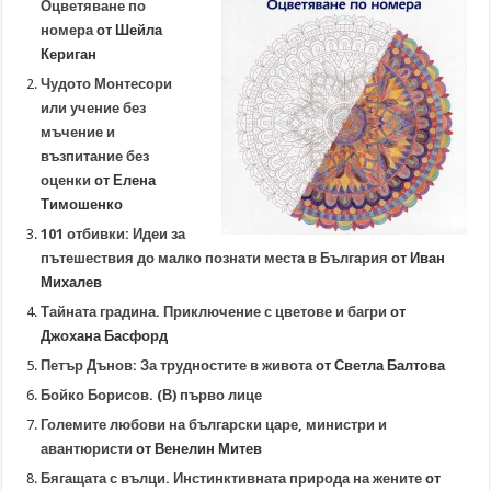
Оцветяване по
номера
от Шейла
Кериган
Чудото Монтесори
или учение без
мъчение и
възпитание без
оценки
от Елена
Тимошенко
101 отбивки: Идеи за
пътешествия до малко познати места в България
от Иван
Михалев
Тайната градина. Приключение с цветове и багри
от
Джохана Басфорд
Петър Дънов: За трудностите в живота
от Светла Балтова
Бойко Борисов. (В) първо лице
Големите любови на български царе, министри и
авантюристи
от Венелин Митев
Бягащата с вълци. Инстинктивната природа на жените
от