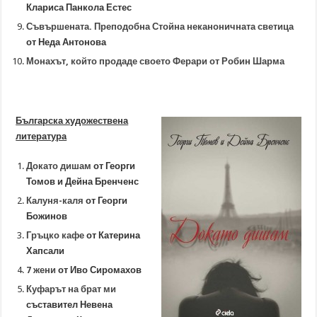
Клариса Панкола Естес
Съвършената. Преподобна Стойна неканоничната светица
от Неда Антонова
Монахът, който продаде своето Ферари от Робин Шарма
Българска художествена
литература
Докато дишам
от Георги
Томов и Дейна Бренченс
Калуня-каля
от Георги
Божинов
Гръцко кафе
от Катерина
Хапсали
7 жени
от Иво Сиромахов
Куфарът на брат ми
съставител Невена