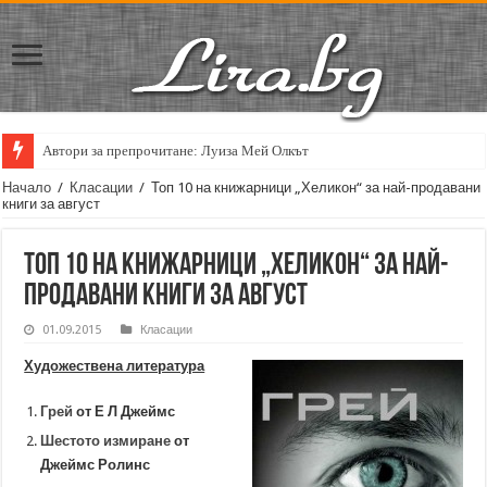
Автори за препрочитане: Луиза Мей Олкът
Кирил Кадийски: „Плачът на големия поет винаги е и сила, и съпричаст
Начало
/
Класации
/
Топ 10 на книжарници „Хеликон“ за най-продавани
книги за август
Топ 10 на книжарници „Хеликон“ за най-
продавани книги за август
01.09.2015
Класации
Художествена литература
Грей
от Е Л Джеймс
Шестото измиране
от
Джеймс Ролинс