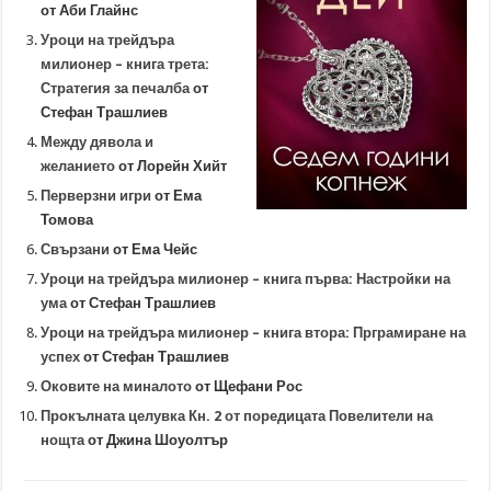
от Аби Глайнс
Уроци на трейдъра
милионер – книга трета:
Стратегия за печалба
от
Стефан Трашлиев
Между дявола и
желанието
от Лорейн Хийт
Перверзни игри
от Ема
Томова
Свързани
от Ема Чейс
Уроци на трейдъра милионер – книга първа: Настройки на
ума
от Стефан Трашлиев
Уроци на трейдъра милионер – книга втора: Прграмиране на
успех
от Стефан Трашлиев
Оковите на миналото
от Щефани Рос
Прокълната целувка Кн. 2 от поредицата Повелители на
нощта
от Джина Шоуолтър