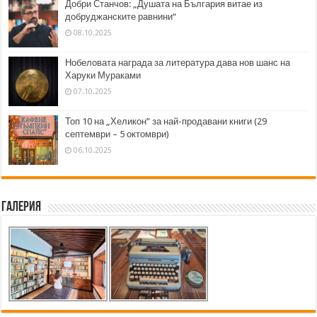
Добри Станчов: „Душата на България витае из
добруджанските равнини“
08.10.2025
Нобеловата награда за литература дава нов шанс на
Харуки Мураками
07.10.2025
Топ 10 на „Хеликон” за най-продавани книги (29
септември – 5 октомври)
06.10.2025
Галерия