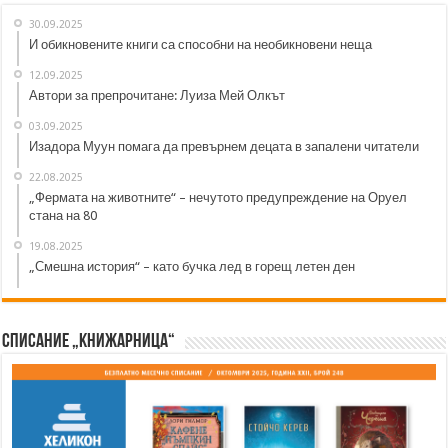
30.09.2025
И обикновените книги са способни на необикновени неща
12.09.2025
Автори за препрочитане: Луиза Мей Олкът
03.09.2025
Изадора Муун помага да превърнем децата в запалени читатели
22.08.2025
„Фермата на животните“ – нечутото предупреждение на Оруел
стана на 80
19.08.2025
„Смешна история“ – като бучка лед в горещ летен ден
Списание „Книжарница“