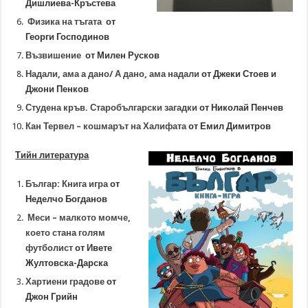
Дишлиева-Кръстева
Физика на тъгата
от
Георги Господинов
Възвишение
от Милен Русков
Надали, ама а дано/ А дано, ама надали
от Дже
ки Стоев и
Джони Пенков
Студена кръв. Старобългарски загадки
от Николай Пенчев
Кан Тервел – кошмарът на Халифата
от Емил Димитров
Тийн литература
Българ: Книга игра
от
Неделчо Богданов
Меси – малкото момче,
което стана голям
футболист
от Ивете
Жултовска-Дарска
Хартиени градове
от
Джон Грийн