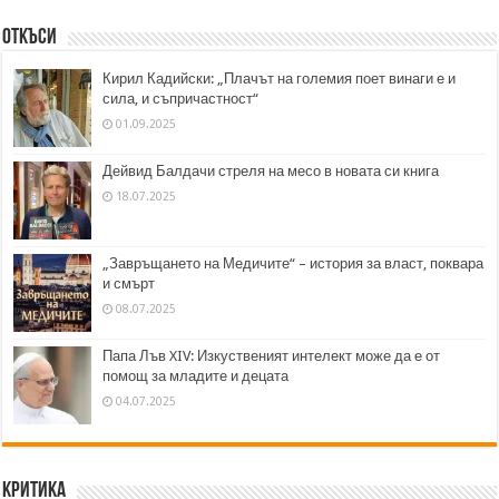
Откъси
Кирил Кадийски: „Плачът на големия поет винаги е и
сила, и съпричастност“
01.09.2025
Дейвид Балдачи стреля на месо в новата си книга
18.07.2025
„Завръщането на Медичите“ – история за власт, поквара
и смърт
08.07.2025
Папа Лъв XIV: Изкуственият интелект може да е от
помощ за младите и децата
04.07.2025
Критика