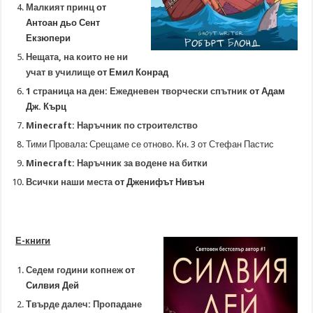
Малкият принц
от
Антоан дьо Сент
Екзюпери
Нещата, на които не ни
учат в училище
от Емил Конрад
1 страница на ден: Ежедневен творчески спътник
от Адам
Дж. Кърц
Minecraft: Наръчник по строителство
Тими Провала: Срещаме се отново. Кн. 3 от Стефан Пастис
Minecraft: Наръчник за водене на битки
Всички наши места
от Дженифът Нивън
Е-книги
Седем години копнеж
от
Силвия Дей
Твърде далеч: Пропадане