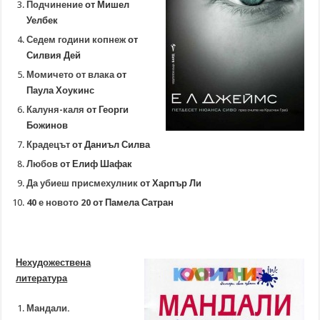
Подчинение
от Мишел
Уелбек
Седем години копнеж
от
Силвия Дей
Момичето от влака
от
Паула Хоукинс
Калуня-каля
от Георги
Божинов
Крадецът
от Даниъл Силва
Любов
от Елиф Шафак
Да убиеш присмехулник
от Харпър Ли
40 е новото 20
от Памела Сатран
Нехудожествена
литература
Мандали.