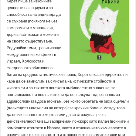
Керет пише за изконните
ценности на социума и за
способността на индивида да
се съхрани (понякога не без
компромиси с морала си),
дори в най-тежките моменти
на своето съществуване.
Редувайки теми, гравитиращи
между военния конфликт в
Израел, Холокоста и
ежедневното обикновено
битие на средностатистическия човек, Керет сякаш индиректно ни
кара да се замислим за смисъла на истинските стойности в
живота си и за тяхното понякога амбивалентно значение, за
невъзможността постъпките ни да се тълкуват еднозначно: за
здравословната доза егоизъм, без който бебетата не биха оцелели
(плачещият малък син на автора); за крехкия баланс между това
да се изявяваш като жертва или да се страхуваш, че в
действителност биваш възприеман по-скоро като палач (войните и
бомбените атентати в Израел, както и отношението към евреите в
различните точки на света, а и отношението на самите евреи към