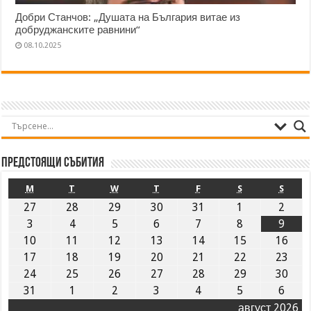
Добри Станчов: „Душата на България витае из
добруджанските равнини“
08.10.2025
Предстоящи събития
M
T
W
T
F
S
S
27
28
29
30
31
1
2
3
4
5
6
7
8
9
10
11
12
13
14
15
16
17
18
19
20
21
22
23
24
25
26
27
28
29
30
31
1
2
3
4
5
6
август 2026