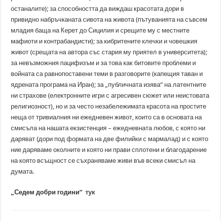
останалите); за способността да виждаш красотата дори в
привидно набръчканата сивота на живота (пътуванията на съвсем
младия баща на Керет до Сицилия и срещите му с местните
мафиоти и контрабандисти); за кибритените клечки и човешкия
живот (срещата на автора със стария му приятел в университета);
за невъзможния пацифизъм и за това как битовите проблеми и
войната са равнопоставени теми в разговорите (капещия таван и
ядрената програма на Иран); за „публичната изява“ на латентните
ни страхове (електронните игри с агресивен сюжет или неистовата
религиозност), но и за често незабележимата красота на простите
неща от тривиалния ни ежедневен живот, които са в основата на
смисъла на нашата екзистенция – ежедневната любов, с която ни
даряват (дори под формата на две филийки с мармалад) и с която
ние даряваме околните и която ни прави сплотени и благодарение
на която всъщност се съхраняваме живи във всеки смисъл на
думата.
„Седем добри години“
тук