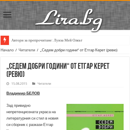
Автори за препрочитане: Луиза Мей Олкът
Начало
/
Читатели
/
„Седем добри години“ от Етгар Керет (ревю)
„Седем добри години“ от Етгар Керет
(ревю)
15.08.2015
Читатели
Владимир БЕЛОВ
Зад привидно
непретенциозната украса на
литературния си стил в новия
си сборник с разкази Етгар