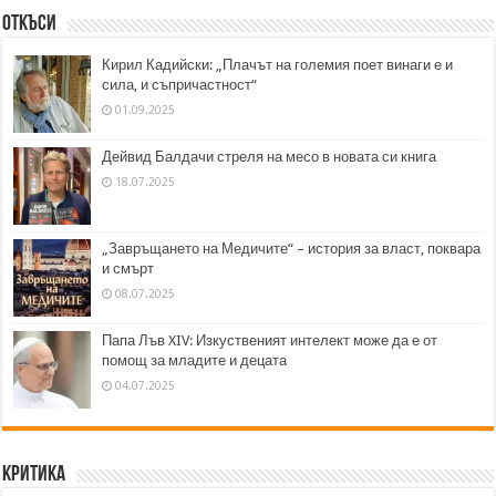
Откъси
Кирил Кадийски: „Плачът на големия поет винаги е и
сила, и съпричастност“
01.09.2025
Дейвид Балдачи стреля на месо в новата си книга
18.07.2025
„Завръщането на Медичите“ – история за власт, поквара
и смърт
08.07.2025
Папа Лъв XIV: Изкуственият интелект може да е от
помощ за младите и децата
04.07.2025
Критика