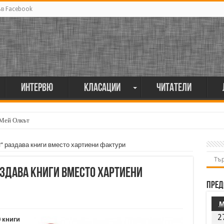
ъв Facebook
Интервю
Класации
Читатели
 Мей Олкът
 раздава книги вместо хартиени фактури
здава книги вместо хартиени
Пред
2
 книги