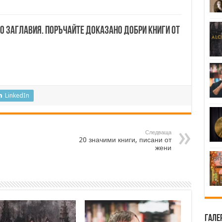
00 заглавия. Поръчайте доказано добри книги от
LinkedIn
Следваща
20 значими книги, писани от
жени
Гале