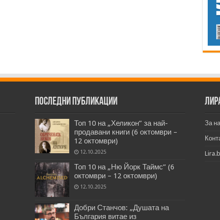
Последни публикации
Лир
Топ 10 на „Хеликон” за най-
За н
продавани книги (6 октомври –
Конт
12 октомври)
12.10.2025
Lira.
Топ 10 на „Ню Йорк Таймс” (6
октомври – 12 октомври)
12.10.2025
Добри Станчов: „Душата на
България витае из