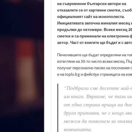
на съвременни български автори на
отказалите се от хартиени сметки, съо
официалният сайт на монополиста.
Инициативата започна миналия месец 
продължи до октомври. Всеки месец 20 
сметки и са преминали на електронна ф
автор
. Част от книгите ще бъдат и с ав
Печелившите ще бъдат определяни на том
изтегляни на 30-то число всеки месец. П
получат персонално писмо на посочения о
и на toplo.bg и фейсбук страницата на ко
“Подбрали сме десетте най-п
им книги. Вярваме, че тази 
от една страна връща на дне
друга припомня, че с нещо м
можем да помогнем за опазва
компанията.