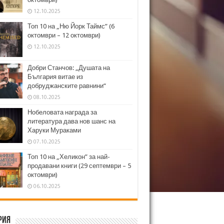
12.10.2025
Топ 10 на „Ню Йорк Таймс” (6
октомври – 12 октомври)
12.10.2025
Добри Станчов: „Душата на
България витае из
добруджанските равнини“
08.10.2025
Нобеловата награда за
литература дава нов шанс на
Харуки Мураками
07.10.2025
Топ 10 на „Хеликон” за най-
продавани книги (29 септември – 5
октомври)
06.10.2025
рия