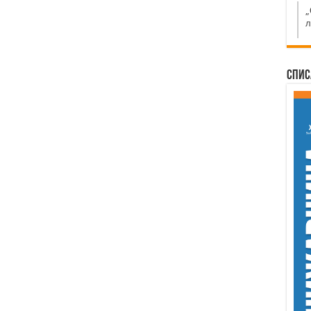
„
л
Спис