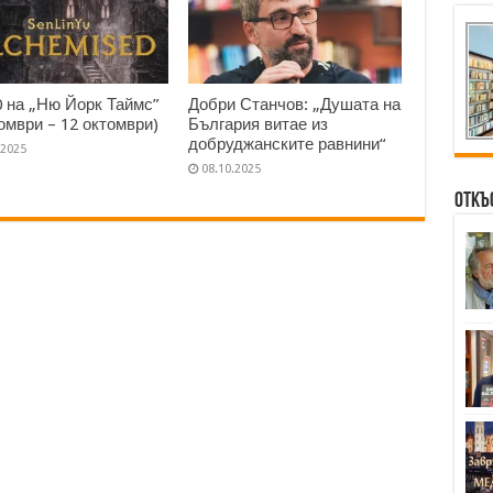
0 на „Ню Йорк Таймс”
Добри Станчов: „Душата на
томври – 12 октомври)
България витае из
добруджанските равнини“
.2025
08.10.2025
Откъ