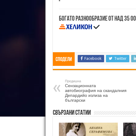
Богато разнообразие от над 35 0
Facebook
Twitter
Сподели
Предишна
Сензационната
автобиография на скандалния
Депардийо излиза на
български
Свързани статии