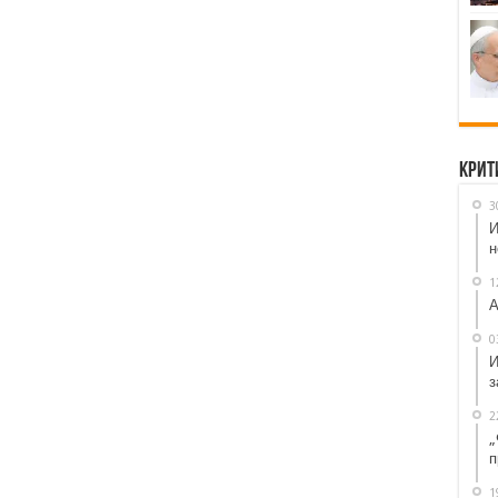
Крит
3
И
н
1
А
0
И
з
2
„
п
1