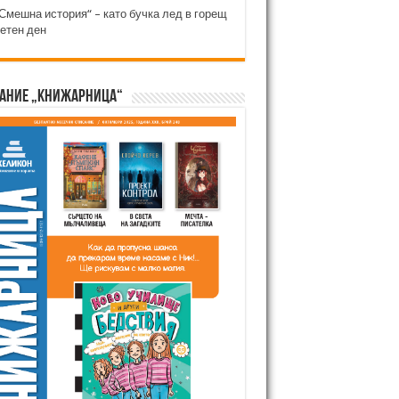
Смешна история“ – като бучка лед в горещ
етен ден
ание „Книжарница“