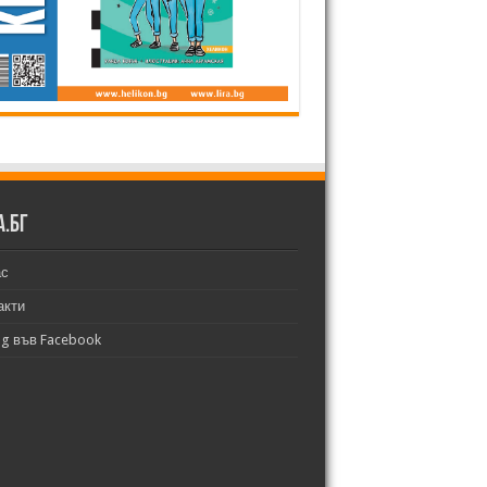
а.бг
ас
акти
bg във Facebook