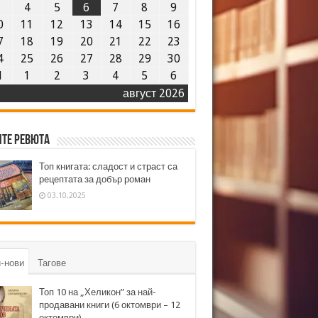
3
4
5
6
7
8
9
0
11
12
13
14
15
16
7
18
19
20
21
22
23
4
25
26
27
28
29
30
1
1
2
3
4
5
6
август 2026
те ревюта
Топ книгата: сладост и страст са
рецептата за добър роман
03.10.2025
-нови
Тагове
Топ 10 на „Хеликон” за най-
продавани книги (6 октомври – 12
октомври)