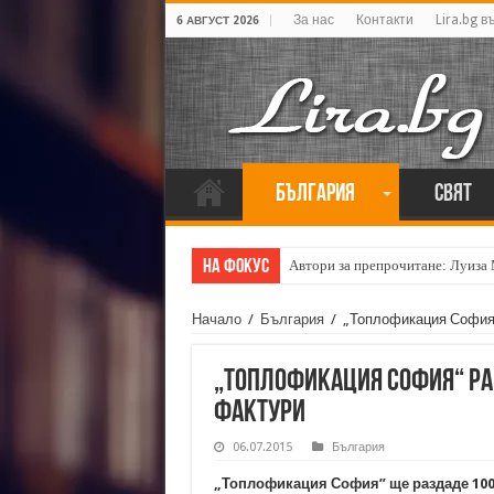
За нас
Контакти
Lira.bg в
6 АВГУСТ 2026
България
Свят
На фокус
Автори за препрочитане: Луиза
Начало
/
България
/
„Топлофикация София“
„Топлофикация София“ ра
фактури
06.07.2015
България
„Топлофикация София” ще раздаде 100