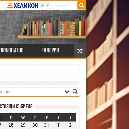
Любопитно
Галерия
стоящи събития
M
T
W
T
F
S
S
7
28
29
30
31
1
2