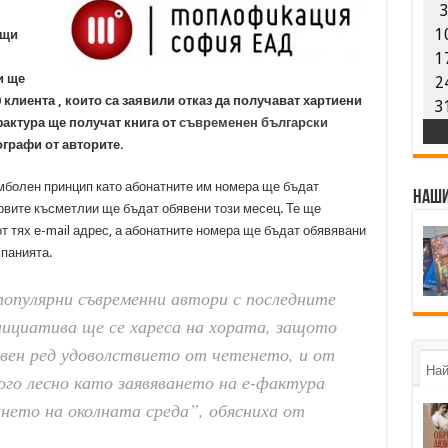
1
бщи
1
и ще
2
клиента , които са заявили отказ да получават хартиени
3
актура ще получат книга от
съвременен български
тографи от авторите.
болен принцип като абонатните им номера ще бъдат
Наши
ървите късметлии ще бъдат обявени този месец. Те ще
т тях е-mail адрес, а абонатните номера ще бъдат обявявани
мпанията.
опулярни съвременни автори с последните
инициатива ще се хареса на хората, защото
вен ред удоволствието от четенето, и от
Най
ного лесно като заявяването на е-фактура
нето на околната среда”, обясниха от