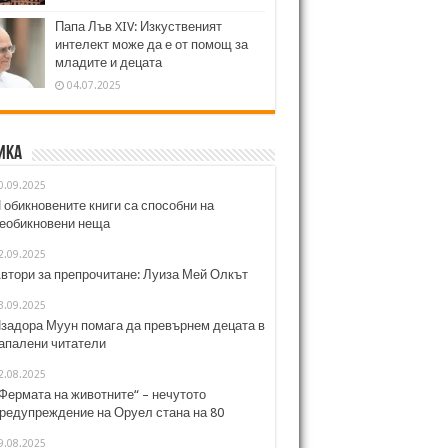
Папа Лъв XIV: Изкуственият
интелект може да е от помощ за
младите и децата
04.07.2025
ика
0.09.2025
 обикновените книги са способни на
еобикновени неща
2.09.2025
втори за препрочитане: Луиза Мей Олкът
3.09.2025
задора Муун помага да превърнем децата в
апалени читатели
2.08.2025
Фермата на животните“ – нечутото
редупреждение на Оруел стана на 80
9.08.2025