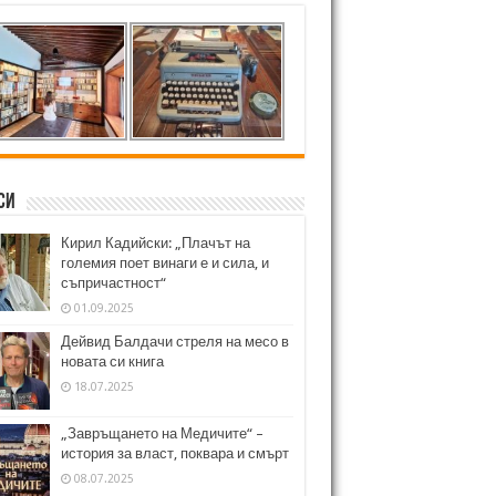
си
Кирил Кадийски: „Плачът на
големия поет винаги е и сила, и
съпричастност“
01.09.2025
Дейвид Балдачи стреля на месо в
новата си книга
18.07.2025
„Завръщането на Медичите“ –
история за власт, поквара и смърт
08.07.2025