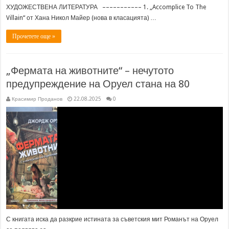
ХУДОЖЕСТВЕНА ЛИТЕРАТУРА ––––––––––– 1. „Accomplice To The
Villain“ от Хана Никол Майер (нова в класацията) …
Прочетете още »
„Фермата на животните“ – нечутото
предупреждение на Оруел стана на 80
Красимир Проданов
22.08.2025
0
С книгата иска да разкрие истината за съветския мит Романът на Оруел