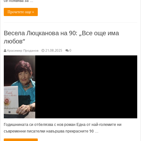
се появява за …
Прочетете още »
Весела Люцканова на 90: „Все още има
любов“
Красимир Проданов
21.08.2025
0
Годишнината си отбелязва с нов роман Една от най-големите ни
съвременни писателки навършва прекрасните 90 …