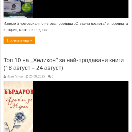
Излезе и нов сериал по негова поредица „Студени досиета“ е поредната
история, която ни поднася …
Прочетете още »
Топ 10 на „Хеликон” за най-продавани книги
(18 август – 24 август)
Иван Голев
25.08.2025
0