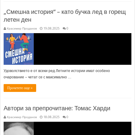
„Смешна история“ – като бучка лед в горещ
летен ден
Красимир Проданов
19.08.2025
0
Удоволствието е от всеки ред Летните истории имат особено
очарование – четат се с максимално …
Прочетете още »
Автори за препрочитане: Томас Харди
Красимир Проданов
18.08.2025
0