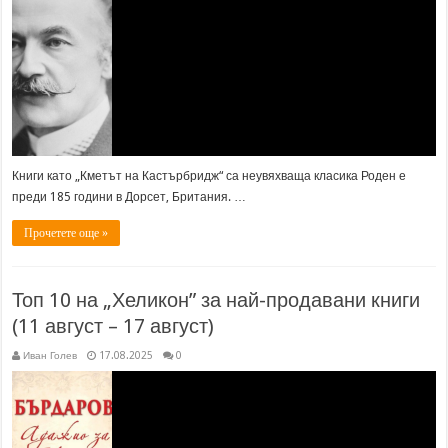
Книги като „Кметът на Кастърбридж“ са неувяхваща класика Роден е
преди 185 години в Дорсет, Британия. …
Прочетете още »
Топ 10 на „Хеликон” за най-продавани книги
(11 август – 17 август)
Иван Голев
17.08.2025
0