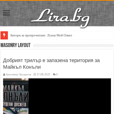
Автори за препрочитане: Луиза Мей Олкът
Masonry Layout
Добрият трилър е запазена територия за
Майкъл Конъли
Красимир Проданов
27.08.2025
0