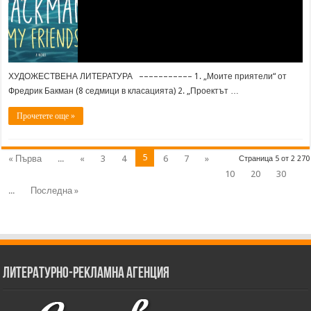
ХУДОЖЕСТВЕНА ЛИТЕРАТУРА ––––––––––– 1. „Моите приятели“ от
Фредрик Бакман (8 седмици в класацията) 2. „Проектът …
Прочетете още »
5
« Първа
...
«
3
4
6
7
»
Страница 5 от 2 270
10
20
30
...
Последна »
Литературно-рекламна агенция