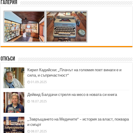
Галерия
Откъси
Кирил Кадийски: „Плачът на големия поет винаги е и
сила, и съпричастност“
01.09.2025
Дейвид Балдачи стреля на месо в новата си книга
18.07.2025
„Завръщането на Медичите“ – история за власт, поквара
и смърт
08.07.2025