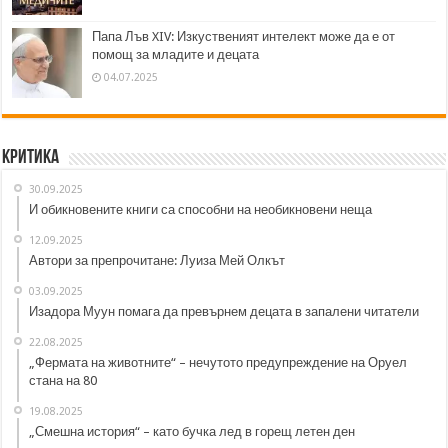
Папа Лъв XIV: Изкуственият интелект може да е от
помощ за младите и децата
04.07.2025
Критика
30.09.2025
И обикновените книги са способни на необикновени неща
12.09.2025
Автори за препрочитане: Луиза Мей Олкът
03.09.2025
Изадора Муун помага да превърнем децата в запалени читатели
22.08.2025
„Фермата на животните“ – нечутото предупреждение на Оруел
стана на 80
19.08.2025
„Смешна история“ – като бучка лед в горещ летен ден