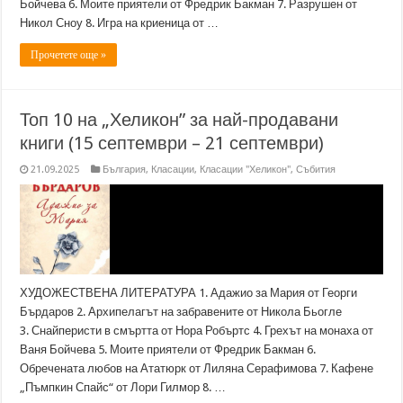
Бойчева 6. Моите приятели от Фредрик Бакман 7. Разрушен от
Никол Сноу 8. Игра на криеница от …
Прочетете още »
Топ 10 на „Хеликон” за най-продавани
книги (15 септември – 21 септември)
21.09.2025
България
,
Класации
,
Класации "Хеликон"
,
Събития
ХУДОЖЕСТВЕНА ЛИТЕРАТУРА 1. Адажио за Мария от Георги
Бърдаров 2. Архипелагът на забравените от Никола Бьогле
3. Снайперисти в смъртта от Нора Робъртс 4. Грехът на монаха от
Ваня Бойчева 5. Моите приятели от Фредрик Бакман 6.
Обречената любов на Ататюрк от Лиляна Серафимова 7. Кафене
„Пъмпкин Спайс“ от Лори Гилмор 8. …