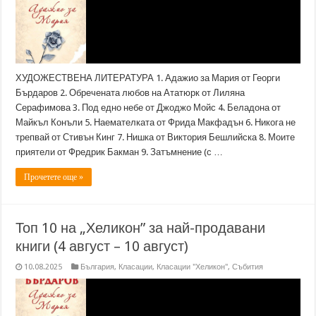
ХУДОЖЕСТВЕНА ЛИТЕРАТУРА 1. Адажио за Мария от Георги
Бърдаров 2. Обречената любов на Ататюрк от Лиляна
Серафимова 3. Под едно небе от Джоджо Мойс 4. Беладона от
Майкъл Конъли 5. Наемателката от Фрида Макфадън 6. Никога не
трепвай от Стивън Кинг 7. Нишка от Виктория Бешлийска 8. Моите
приятели от Фредрик Бакман 9. Затъмнение (с …
Прочетете още »
Топ 10 на „Хеликон” за най-продавани
книги (4 август – 10 август)
10.08.2025
България
,
Класации
,
Класации "Хеликон"
,
Събития