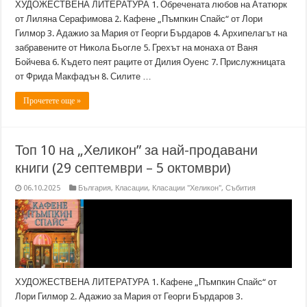
ХУДОЖЕСТВЕНА ЛИТЕРАТУРА 1. Обречената любов на Ататюрк
от Лиляна Серафимова 2. Кафене „Пъмпкин Спайс“ от Лори
Гилмор 3. Адажио за Мария от Георги Бърдаров 4. Архипелагът на
забравените от Никола Бьогле 5. Грехът на монаха от Ваня
Бойчева 6. Където пеят раците от Дилия Оуенс 7. Прислужницата
от Фрида Макфадън 8. Силите …
Прочетете още »
Топ 10 на „Хеликон” за най-продавани
книги (29 септември – 5 октомври)
06.10.2025
България
,
Класации
,
Класации "Хеликон"
,
Събития
ХУДОЖЕСТВЕНА ЛИТЕРАТУРА 1. Кафене „Пъмпкин Спайс“ от
Лори Гилмор 2. Адажио за Мария от Георги Бърдаров 3.