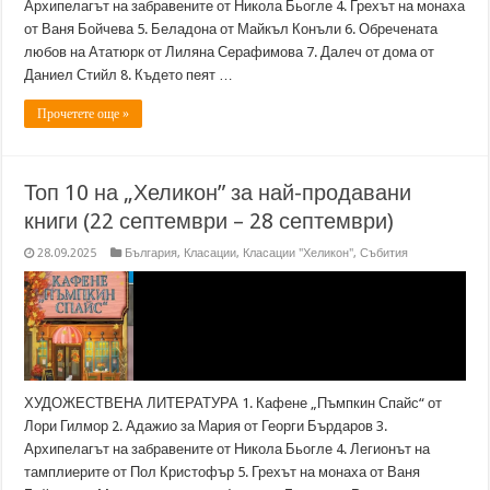
Архипелагът на забравените от Никола Бьогле 4. Грехът на монаха
от Ваня Бойчева 5. Беладона от Майкъл Конъли 6. Обречената
любов на Ататюрк от Лиляна Серафимова 7. Далеч от дома от
Даниел Стийл 8. Където пеят …
Прочетете още »
Топ 10 на „Хеликон” за най-продавани
книги (22 септември – 28 септември)
28.09.2025
България
,
Класации
,
Класации "Хеликон"
,
Събития
ХУДОЖЕСТВЕНА ЛИТЕРАТУРА 1. Кафене „Пъмпкин Спайс“ от
Лори Гилмор 2. Адажио за Мария от Георги Бърдаров 3.
Архипелагът на забравените от Никола Бьогле 4. Легионът на
тамплиерите от Пол Кристофър 5. Грехът на монаха от Ваня