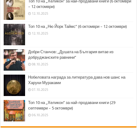
Топ 10 на „Хеликон” за най-продавани книги (6 октомври
– 12 октомври)
12.10.2025
Топ 10 на „Ню Йорк Таймс” (6 октомври – 12 октомври)
12.10.2025
Добри Станчов: „Душата на България витае из
добруджанските равнини“
08.10.2025
Нобеловата награда за литература дава нов шанс на
Харуки Мураками
07.10.2025
Топ 10 на „Хеликон” за най-продавани книги (29
септември – 5 октомври)
06.10.2025