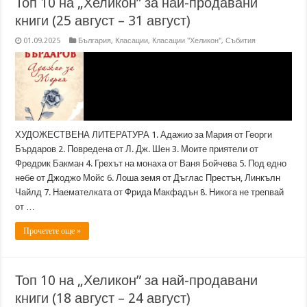
Топ 10 на „Хеликон” за най-продавани
книги (25 август – 31 август)
01.09.2025
България
,
Класации
,
Класации "Хеликон"
,
Събития
ХУДОЖЕСТВЕНА ЛИТЕРАТУРА 1. Адажио за Мария от Георги
Бърдаров 2. Повредена от Л. Дж. Шен 3. Моите приятели от
Фредрик Бакман 4. Грехът на монаха от Ваня Бойчева 5. Под едно
небе от Джоджо Мойс 6. Лоша земя от Дъглас Престън, Линкълн
Чайлд 7. Наемателката от Фрида Макфадън 8. Никога не трепвай
от …
Прочетете още »
Топ 10 на „Хеликон” за най-продавани
книги (18 август – 24 август)