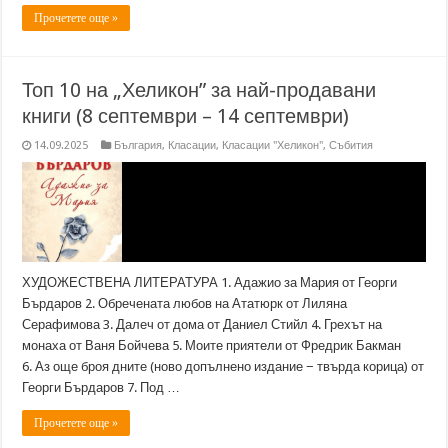
Прочетете още »
Топ 10 на „Хеликон” за най-продавани
книги (8 септември – 14 септември)
14.09.2025
България
,
Класации
,
Класации "Хеликон"
,
Събития
ХУДОЖЕСТВЕНА ЛИТЕРАТУРА 1. Адажио за Мария от Георги
Бърдаров 2. Обречената любов на Ататюрк от Лиляна
Серафимова 3. Далеч от дома от Даниел Стийл 4. Грехът на
монаха от Ваня Бойчева 5. Моите приятели от Фредрик Бакман
6. Аз още броя дните (ново допълнено издание − твърда корица) от
Георги Бърдаров 7. Под …
Прочетете още »