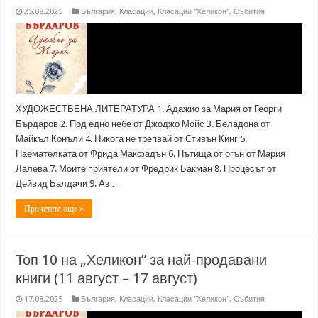
25.08.2025
България
,
Класации
,
Класации "Хеликон"
,
Събития
ХУДОЖЕСТВЕНА ЛИТЕРАТУРА 1. Адажио за Мария от Георги
Бърдаров 2. Под едно небе от Джоджо Мойс 3. Беладона от
Майкъл Конъли 4. Никога не трепвай от Стивън Кинг 5.
Наемателката от Фрида Макфадън 6. Пътища от огън от Мария
Лалева 7. Моите приятели от Фредрик Бакман 8. Процесът от
Дейвид Балдачи 9. Аз …
Прочетете още »
Топ 10 на „Хеликон” за най-продавани
книги (11 август – 17 август)
17.08.2025
България
,
Класации
,
Класации "Хеликон"
,
Събития