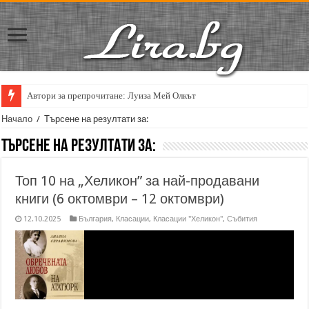
Автори за препрочитане: Луиза Мей Олкът
Кирил Кадийски: „Плачът на големия поет винаги е и сила, и съпричаст
Начало
/
Търсене на резултати за:
Търсене на резултати за:
Топ 10 на „Хеликон” за най-продавани
книги (6 октомври – 12 октомври)
12.10.2025
България
,
Класации
,
Класации "Хеликон"
,
Събития