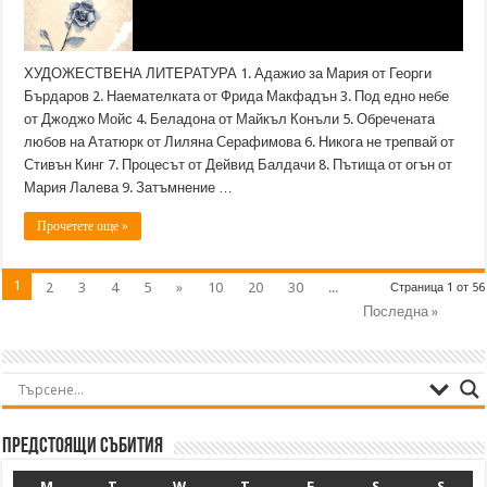
ХУДОЖЕСТВЕНА ЛИТЕРАТУРА 1. Адажио за Мария от Георги
Бърдаров 2. Наемателката от Фрида Макфадън 3. Под едно небе
от Джоджо Мойс 4. Беладона от Майкъл Конъли 5. Обречената
любов на Ататюрк от Лиляна Серафимова 6. Никога не трепвай от
Стивън Кинг 7. Процесът от Дейвид Балдачи 8. Пътища от огън от
Мария Лалева 9. Затъмнение …
Прочетете още »
1
2
3
4
5
»
10
20
30
...
Страница 1 от 56
Последна »
Предстоящи събития
M
T
W
T
F
S
S