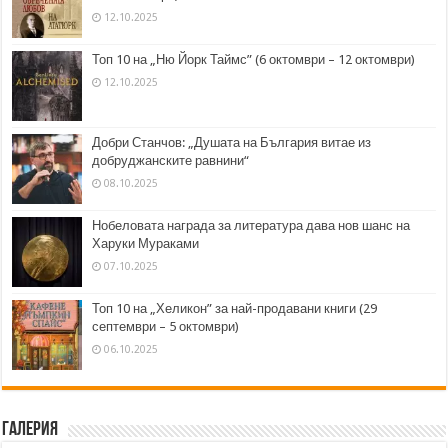
12.10.2025
Топ 10 на „Ню Йорк Таймс” (6 октомври – 12 октомври)
12.10.2025
Добри Станчов: „Душата на България витае из
добруджанските равнини“
08.10.2025
Нобеловата награда за литература дава нов шанс на
Харуки Мураками
07.10.2025
Топ 10 на „Хеликон” за най-продавани книги (29
септември – 5 октомври)
06.10.2025
Галерия