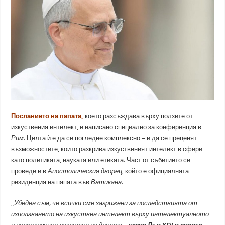
Посланието на папата,
което разсъждава върху ползите от
изкуствения интелект, е написано специално за конференция в
Рим
. Целта ѝ е да се погледне комплексно – и да се преценят
възможностите, които разкрива изкуственият интелект в сфери
като политиката, науката или етиката. Част от събитието се
проведе и в
Апостолическия дворец
, който е официалната
резиденция на папата във
Ватикана
.
„
Убеден съм, че всички сме загрижени за последствията от
използването на изкуствен интелект върху интелектуалното