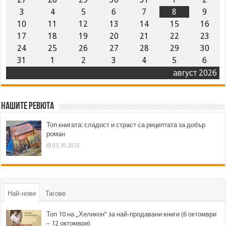
3
4
5
6
7
8
9
10
11
12
13
14
15
16
17
18
19
20
21
22
23
24
25
26
27
28
29
30
31
1
2
3
4
5
6
август 2026
Нашите ревюта
Топ книгата: сладост и страст са рецептата за добър
роман
03.10.2025
Най-нови
Тагове
Топ 10 на „Хеликон” за най-продавани книги (6 октомври
– 12 октомври)