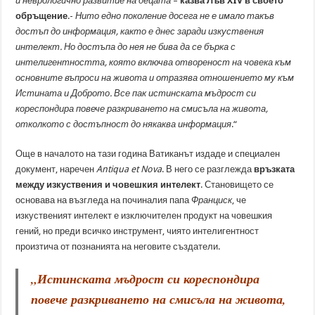
и неврологично развитие на децата
–
казва Лъв XIV в своето
обръщение
.-
Нито едно поколение досега не е имало такъв
достъп до информация, както е днес заради изкуствения
интелект. Но достъпа до нея не бива да се бърка с
интелигентността, която включва отвореност на човека към
основните въпроси на живота и отразява отношението му към
Истината и Доброто. Все пак истинската мъдрост си
кореспондира повече разкриването на смисъла на живота,
отколкото с достъпност до някаква информация
.“
Още в началото на тази година Ватиканът издаде и специален
документ, наречен
Antiqua et Nova
. В него се разглежда
връзката
между изкуствения и човешкия интелект
. Становището се
основава на възгледа на починалия папа
Франциск
, че
изкуственият интелект е изключителен продукт на човешкия
гений, но преди всичко инструмент, чиято интелигентност
произтича от познанията на неговите създатели.
„Истинската мъдрост си кореспондира
повече разкриването на смисъла на живота,