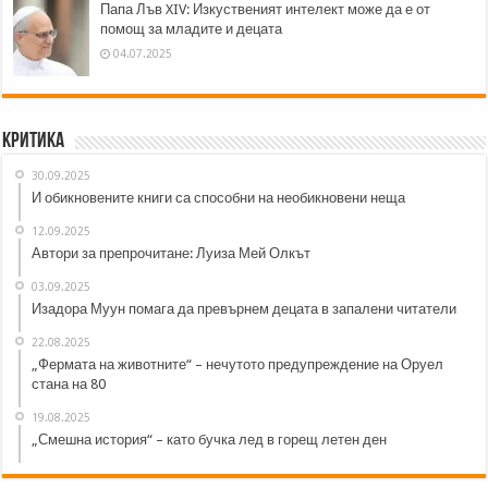
Папа Лъв XIV: Изкуственият интелект може да е от
помощ за младите и децата
04.07.2025
Критика
30.09.2025
И обикновените книги са способни на необикновени неща
12.09.2025
Автори за препрочитане: Луиза Мей Олкът
03.09.2025
Изадора Муун помага да превърнем децата в запалени читатели
22.08.2025
„Фермата на животните“ – нечутото предупреждение на Оруел
стана на 80
19.08.2025
„Смешна история“ – като бучка лед в горещ летен ден