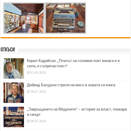
Откъси
Кирил Кадийски: „Плачът на големия поет винаги е и
сила, и съпричастност“
01.09.2025
Дейвид Балдачи стреля на месо в новата си книга
18.07.2025
„Завръщането на Медичите“ – история за власт, поквара
и смърт
08.07.2025