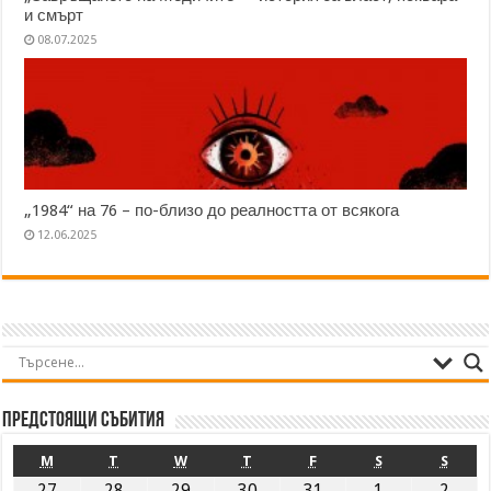
и смърт
08.07.2025
„1984“ на 76 – по-близо до реалността от всякога
12.06.2025
Предстоящи събития
M
T
W
T
F
S
S
27
28
29
30
31
1
2