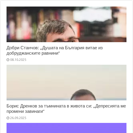
Добри Станчов: „Душата на България витае из
добруджанските равнини“
08.10.2025
Борис Дренков за тъмнината в живота си: „Депресията ме
промени завинаги“
26.09.2025