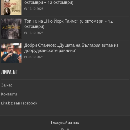
октомври – 12 октомври)
12.10.2025
Топ 10 на „Ню Йорк Таймс” (6 октомври – 12
октомври)
12.10.2025
Добри Станчов: „Душата на България витае из
добруджанските равнини“
08.10.2025
Лира.бг
За нас
Контакти
Lira.bg във Facebook
Гласувай за нас