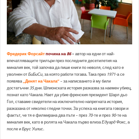
Фредерик Форсайт
почина на
86
–
автор на едни от най-
впечатляващите трилъри през последните десетилетия на
миналия век, той започва да пише книги по неволя, след като е
уволнен от
БиБиСи
, за която работи тогава. Така през
1971
-а се
появява
„Денят на Чакала“
– за написването ѝ му били
достатъчни
35
дни. Шпионската история разказва за наемен убиец,
познат като
Чакала
. Нает да убие френския президент Шарл дьо
Гол, ставаме свидетели на изключително напрегната история,
разказана от няколко гледни точки. За успеха на книгата говори и
фактът, че тя е филмирана два пъти – през
70
-те и през
90
-те на
миналия век, като в ролята на Чакала първо влиза
Едуард Фокс
, а
после и
Брус Уилис
.