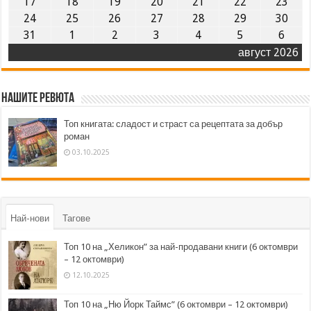
17
18
19
20
21
22
23
24
25
26
27
28
29
30
31
1
2
3
4
5
6
август 2026
Нашите ревюта
Топ книгата: сладост и страст са рецептата за добър
роман
03.10.2025
Най-нови
Тагове
Топ 10 на „Хеликон” за най-продавани книги (6 октомври
– 12 октомври)
12.10.2025
Топ 10 на „Ню Йорк Таймс” (6 октомври – 12 октомври)