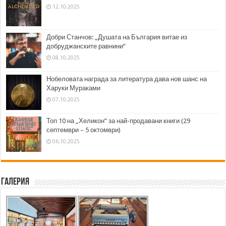
12.10.2025
Добри Станчов: „Душата на България витае из
добруджанските равнини“
08.10.2025
Нобеловата награда за литература дава нов шанс на
Харуки Мураками
07.10.2025
Топ 10 на „Хеликон” за най-продавани книги (29
септември – 5 октомври)
06.10.2025
Галерия