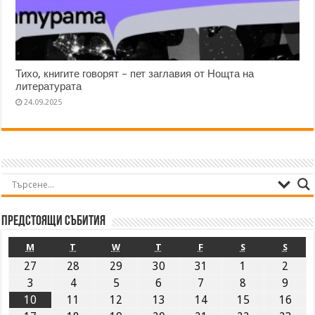
Тихо, книгите говорят – пет заглавия от Нощта на
литературата
24.09.2025
Предстоящи събития
M
T
W
T
F
S
S
27
28
29
30
31
1
2
3
4
5
6
7
8
9
10
11
12
13
14
15
16