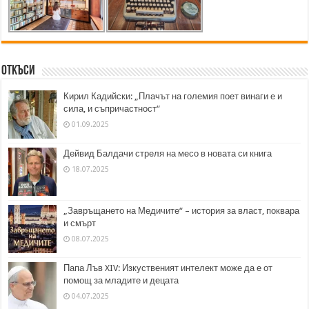
Откъси
Кирил Кадийски: „Плачът на големия поет винаги е и
сила, и съпричастност“
01.09.2025
Дейвид Балдачи стреля на месо в новата си книга
18.07.2025
„Завръщането на Медичите“ – история за власт, поквара
и смърт
08.07.2025
Папа Лъв XIV: Изкуственият интелект може да е от
помощ за младите и децата
04.07.2025