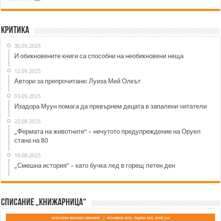
Критика
30.09.2025
И обикновените книги са способни на необикновени неща
12.09.2025
Автори за препрочитане: Луиза Мей Олкът
03.09.2025
Изадора Муун помага да превърнем децата в запалени читатели
22.08.2025
„Фермата на животните“ – нечутото предупреждение на Оруел
стана на 80
19.08.2025
„Смешна история“ – като бучка лед в горещ летен ден
Списание „Книжарница“