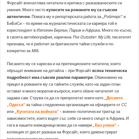
Форсайт впечатлява читатели и критика с разказваческите си
умения. Много често
кулисите на романите му са съвсем
автентични
. Помага му и репортерската работа за „
Ройтерс
“ и
БиБиСи – по време на журналистическата си кариера той е
кореспондент в
Източен Берлин
,
Париж
и
Африка
. Много по-късно,
в своята автобиография, наречена
The Outsider: My Life
, писателят
признава, че е работил за британските тайни служби и по-
конкретно за
MI6
.
Писането му се харесва и на претенциозните читатели, които
обръщат внимание на детайла – при Форсайт
всяка техническа
подробност има съвсем реални параметри
. Обикновено на
прицел в романите му са тайните служби, като на заден план
остават и много морални въпроси, които обаче читателят си
задава сам. Струва си да се препрочетат книги като
„Досието
„Одесса“
за тайна следвоенна организация на офицерите от
СС
или
„Кучетата на войната“
– военно-политически трилър за
зависимостите, които водят със себе си много смърт в Африка. И
сега в нашите книжарници може да се намери
„Без улики“
–
колекция от десет разказа на Форсайт, които демонстрират
разказваческото му умение.