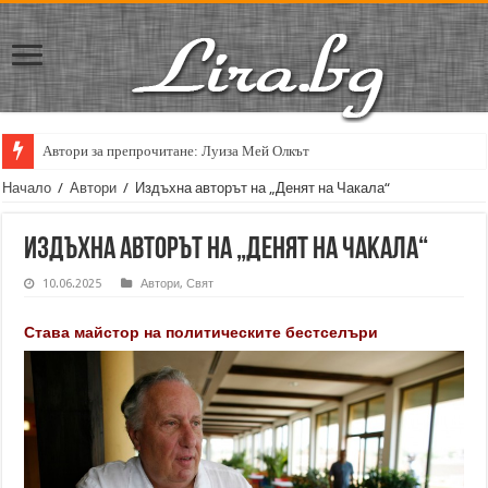
Автори за препрочитане: Луиза Мей Олкът
Кирил Кадийски: „Плачът на големия поет винаги е и сила, и съпричаст
Начало
/
Автори
/
Издъхна авторът на „Денят на Чакала“
Издъхна авторът на „Денят на Чакала“
10.06.2025
Автори
,
Свят
Става майстор на политическите бестселъри